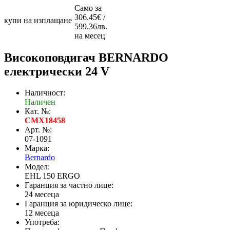
Само за
306.45€ /
купи на изплащане
599.36лв.
на месец
Високоповдигач BERNARDO
електрически 24 V
Наличност:
Наличен
Кат. №:
CMX18458
Арт. №:
07-1091
Марка:
Bernardo
Модел:
EHL 150 ERGO
Гаранция за частно лице:
24 месеца
Гаранция за юридическо лице:
12 месеца
Употреба: