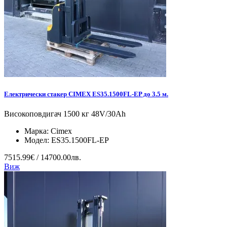
Електрически стакер CIMEX ES35.1500FL-EP до 3.5 м.
Високоповдигач 1500 кг 48V/30Ah
Марка:
Cimex
Модел:
ES35.1500FL-EP
7515.99€ / 14700.00лв.
Виж