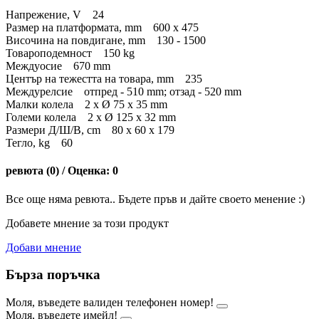
Напрежение, V 24
Размер на платформата, mm 600 x 475
Височина на повдигане, mm 130 - 1500
Товароподемност 150 kg
Междуосие 670 mm
Център на тежестта на товара, mm 235
Междурелсие отпред - 510 mm; отзад - 520 mm
Малки колела 2 х Ø 75 x 35 mm
Големи колела 2 х Ø 125 x 32 mm
Размери Д/Ш/В, cm 80 x 60 x 179
Тегло, kg 60
ревюта (0) / Оценка: 0
Все още няма ревюта.. Бъдете пръв и дайте своето менение :)
Добавете мнение за този продукт
Добави мнение
Бърза поръчка
Моля, въведете валиден телефонен номер!
Моля, въведете имейл!