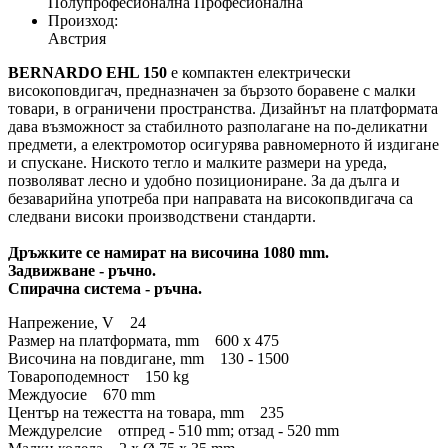
Полупрофесионална Професионална
Произход:
Австрия
BERNARDO EHL 150
е компактен електрически
високоповдигач, предназначен за бързото боравене с малки
товари, в ограничени пространства. Дизайнът на платформата
дава възможност за стабилното разполагане на по-деликатни
предмети, а електромотор осигурява равномерното й издигане
и спускане. Ниското тегло и малките размери на уреда,
позволяват лесно и удобно позициониране. За да дълга и
безаварийна употреба при направата на високопвдигача са
следвани високи производствени стандарти.
Дръжките се намират на височина 1080 mm.
Задвижване - ръчно.
Спирачна система - ръчна.
Напрежение, V 24
Размер на платформата, mm 600 x 475
Височина на повдигане, mm 130 - 1500
Товароподемност 150 kg
Междуосие 670 mm
Център на тежестта на товара, mm 235
Междурелсие отпред - 510 mm; отзад - 520 mm