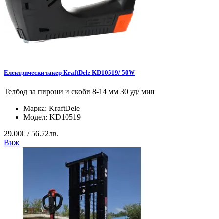
Електрически такер KraftDele KD10519/ 50W
Телбод за пирони и скоби 8-14 мм 30 уд/ мин
Марка:
KraftDele
Модел:
KD10519
29.00€ / 56.72лв.
Виж