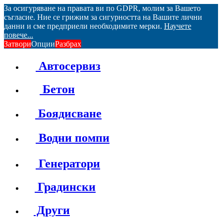
За осигуряване на правата ви по GDPR, молим за Вашето
съгласие. Ние се грижим за сигурността на Вашите лични
данни и сме предприели необходимите мерки.
Научете
повече...
Затвори
Опции
Разбрах
Автосервиз
Бетон
Боядисване
Водни помпи
Генератори
Градински
Други