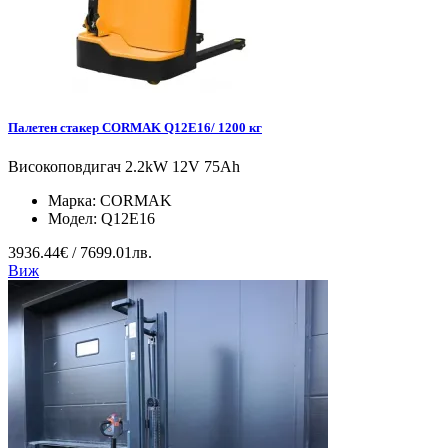
Палетен стакер CORMAK Q12E16/ 1200 кг
Високоповдигач 2.2kW 12V 75Ah
Марка:
CORMAK
Модел:
Q12E16
3936.44€ / 7699.01лв.
Виж