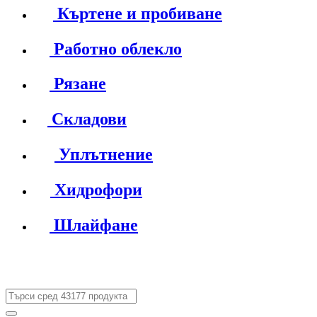
Къртене и пробиване
Работно облекло
Рязане
Складови
Уплътнение
Хидрофори
Шлайфане