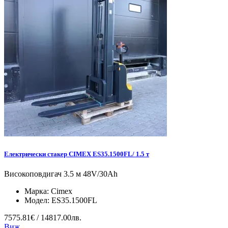
Електрически стакер CIMEX ES35.1500FL/ 1.5 т
Високоповдигач 3.5 м 48V/30Ah
Марка:
Cimex
Модел:
ES35.1500FL
7575.81€ / 14817.00лв.
Виж