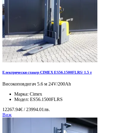
Електрически стакер CIMEX ES56.1500FLRS/ 1.5 т
Високоповдигач 5.6 м 24V/200Ah
Марка:
Cimex
Модел:
ES56.1500FLRS
12267.94€ / 23994.01лв.
Виж