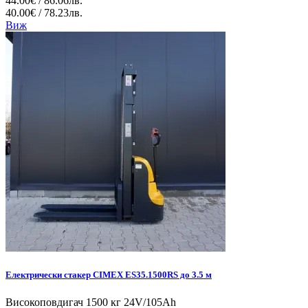
44.00€ / 86.06лв.
40.00€ / 78.23лв.
Виж
Електрически стакер CIMEX ES35.1500RS до 3.5 м
Високоповдигач 1500 кг 24V/105Ah