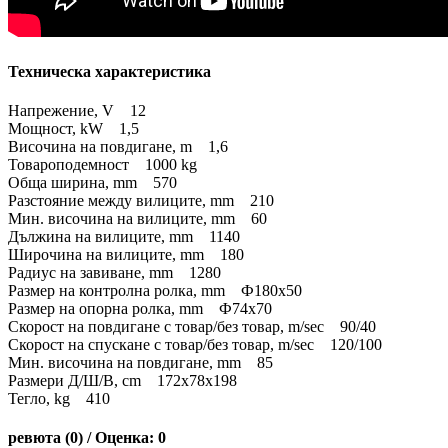
Техническа характеристика
Напрежение, V 12
Мощност, kW 1,5
Височина на повдигане, m 1,6
Товароподемност 1000 kg
Обща ширина, mm 570
Разстояние между вилиците, mm 210
Мин. височина на вилиците, mm 60
Дължина на вилиците, mm 1140
Широчина на вилиците, mm 180
Радиус на завиване, mm 1280
Размер на контролна ролка, mm Ф180x50
Размер на опорна ролка, mm Ф74x70
Скорост на повдигане с товар/без товар, m/sec 90/40
Скорост на спускане с товар/без товар, m/sec 120/100
Мин. височина на повдигане, mm 85
Размери Д/Ш/В, cm 172x78x198
Тегло, kg 410
ревюта (0) / Оценка: 0