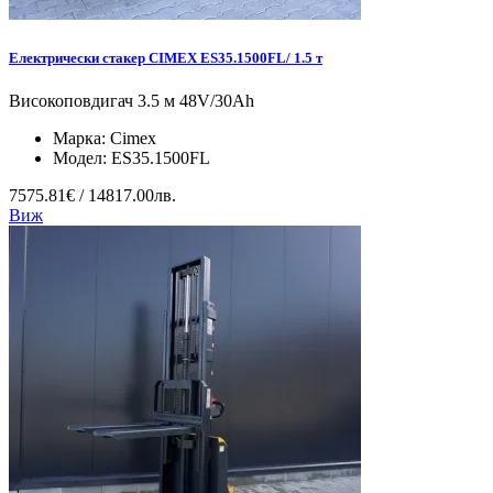
Електрически стакер CIMEX ES35.1500FL/ 1.5 т
Високоповдигач 3.5 м 48V/30Ah
Марка:
Cimex
Модел:
ES35.1500FL
7575.81€ / 14817.00лв.
Виж