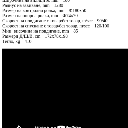
Широчина на вилиците, mm 180
Радиус на завиване, mm 1280
Размер на контролна ролка, mm Ф180x50
Размер на опорна ролка, mm Ф74x70
Скорост на повдигане с товар/без товар, m/sec 90/40
Скорост на спускане с товар/без товар, m/sec 120/100
Мин. височина на повдигане, mm 85
Размери Д/Ш/В, cm 172x78x198
Тегло, kg 410