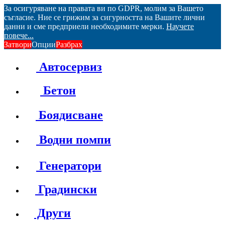
За осигуряване на правата ви по GDPR, молим за Вашето
съгласие. Ние се грижим за сигурността на Вашите лични
данни и сме предприели необходимите мерки.
Научете
повече...
Затвори
Опции
Разбрах
Автосервиз
Бетон
Боядисване
Водни помпи
Генератори
Градински
Други