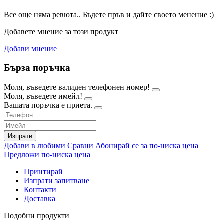
Все още няма ревюта.. Бъдете пръв и дайте своето менение :)
Добавете мнение за този продукт
Добави мнение
Бърза поръчка
Моля, въведете валиден телефонен номер!
Моля, въведете имейл!
Вашата поръчка е приета.
Изпрати
Добави в любими
Сравни
Абонирай се за по-ниска цена
Предложи по-ниска цена
Принтирай
Изпрати запитване
Контакти
Доставка
Подобни продукти