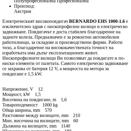
Полупрофесионална Професионална
Произход:
Австрия
Електрическият високоповдигач
BERNARDO EHS 1000-1.6
е
изключително здрав с нископрофилни вилици и електрическо
задвижване. Повдигачът е доста стабилен благодарение на
задните колела. Предназначен е за ремонтни автомобилни
работилници, за складове и производствени фирми. Работи
тихо, а благодарение на висококачествената точност на
изработката има дълъг експлоатационен живот.
Нископрофилните вилици Ви позволяват да повдигате и по-
ниски елементи от палетата. Самото електрическо задвижване
се захранва от батерия 12 V, а мощноста на мотора за
повдигане е 1,5 kW.
Напрежение, V 12
Мощност, kW 1,5
Височина на повдигане, m 1,6
Товароподемност 1000 kg
Обща ширина, mm 570
Разстояние между вилиците, mm 210
Мин. височина на вилиците, mm 60
Дължина на вилиците, mm 1140