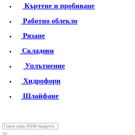
Къртене и пробиване
Работно облекло
Рязане
Складови
Уплътнение
Хидрофори
Шлайфане