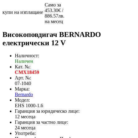
Само за
453.30€ /
купи на изплащане
886.57лв.
на месец
Високоповдигач BERNARDO
електрически 12 V
Наличност:
Наличен
Кат. №:
CMX18459
Арт. №:
07-1040
Марка:
Bernardo
Модел:
EHS 1000-1.6
Гаранция за юридическо лице:
12 месеца
Гаранция за частно лице:
24 месеца
Употреба: