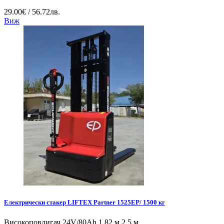
29.00€ / 56.72лв.
Виж
Електрически стакер LIFTEX Partner 1525EP/ 1500 кг
Високоповдигач 24V/80Ah 1.82 м 2,5 м