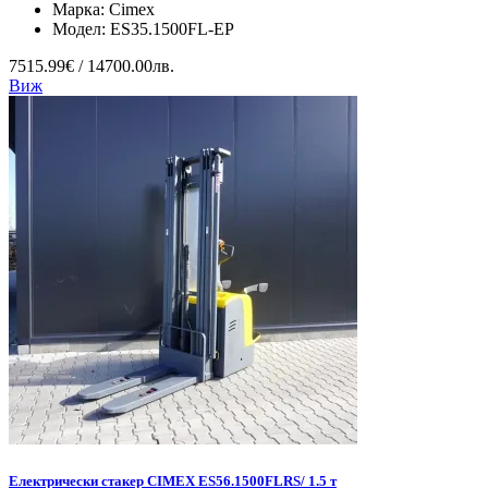
Марка:
Cimex
Модел:
ES35.1500FL-EP
7515.99€ / 14700.00лв.
Виж
Електрически стакер CIMEX ES56.1500FLRS/ 1.5 т