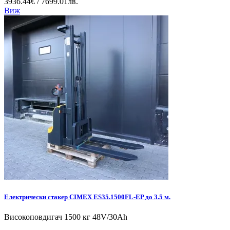
3936.44€ / 7699.01лв.
Виж
Електрически стакер CIMEX ES35.1500FL-EP до 3.5 м.
Високоповдигач 1500 кг 48V/30Ah