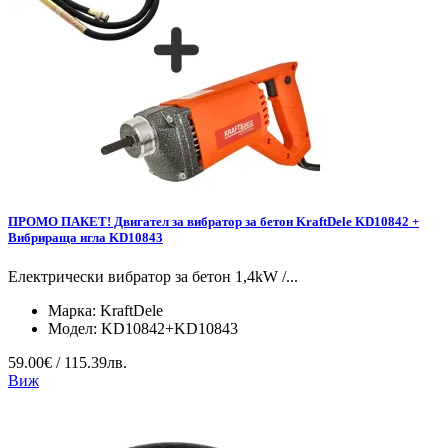
ПРОМО ПАКЕТ! Двигател за вибратор за бетон KraftDele KD10842 +
Вибрираща игла KD10843
Електрически вибратор за бетон 1,4kW /...
Марка:
KraftDele
Модел:
KD10842+KD10843
59.00€ / 115.39лв.
Виж