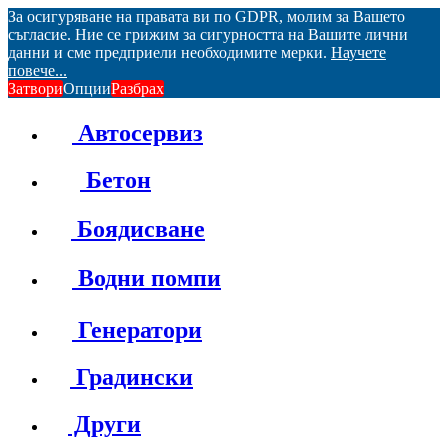
За осигуряване на правата ви по GDPR, молим за Вашето
съгласие. Ние се грижим за сигурността на Вашите лични
данни и сме предприели необходимите мерки.
Научете
повече...
Затвори
Опции
Разбрах
Автосервиз
Бетон
Боядисване
Водни помпи
Генератори
Градински
Други