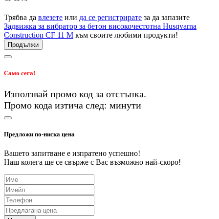
Трябва да
влезете
или
да се регистрирате
за да запазите
Задвижка за вибратор за бетон високочестотна Husqvarna
Construction CF 11 M
към своите любими продукти!
Продължи
Само сега!
Използвай промо код
за
отстъпка.
Промо кода изтича след:
минути
Предложи по-ниска цена
Вашето запитване е изпратено успешно!
Наш колега ще се свърже с Вас възможно най-скоро!