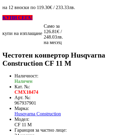
на 12 вноски по 119.30€ / 233.33лв.
КУПИ СЕГА!
Само за
126.81€ /
купи на изплащане
248.03лв.
на месец
Честотен конвертор Husqvarna
Construction CF 11 M
Наличност:
Наличен
Кат. №:
CMX18474
Арт. №:
967937901
Марка:
Husqvarna Construction
Модел:
CF 11 M
Гаранция за частно лице: