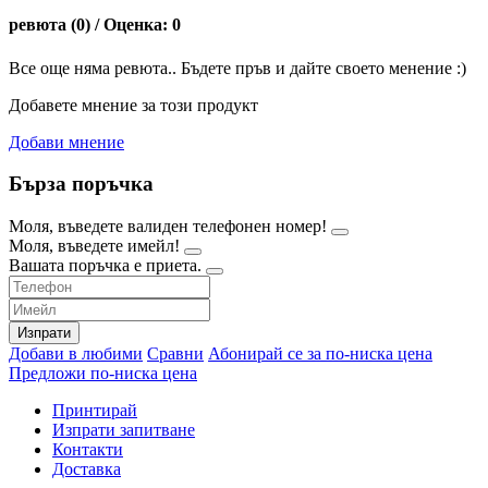
ревюта (0) / Оценка: 0
Все още няма ревюта.. Бъдете пръв и дайте своето менение :)
Добавете мнение за този продукт
Добави мнение
Бърза поръчка
Моля, въведете валиден телефонен номер!
Моля, въведете имейл!
Вашата поръчка е приета.
Изпрати
Добави в любими
Сравни
Абонирай се за по-ниска цена
Предложи по-ниска цена
Принтирай
Изпрати запитване
Контакти
Доставка