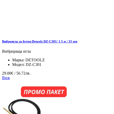
Виброигла за бетон Detoolz DZ-C301/ 1,5 м / 35 мм
Вибрираща игла
Марка:
DETOOLZ
Модел:
DZ-C301
29.00€ / 56.72лв.
Виж