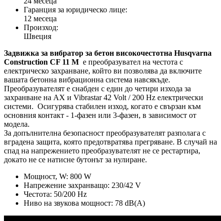
24 месеца
Гаранция за юридическо лице:
12 месеца
Произход:
Швеция
Задвижка за вибратор за бетон високочестотна Husqvarna
Construction CF 11 M
е преобразувател на честота с
електрическо захранване, който ви позволява да включите
вашата бетонна вибрационна система навсякъде.
Преобразувателят е снабден с един до четири изхода за
захранване на AX и Vibrastar 42 Volt / 200 Hz електрически
системи. Осигурява стабилен изход, когато е свързан към
основния контакт - 1-фазен или 3-фазен, в зависимост от
модела.
За допълнителна безопасност преобразувателят разполага с
вградена защита, която предотвратява прегряване. В случай на
спад на напрежението преобразувателят не се рестартира,
докато не се натисне бутонът за нулиране.
Мощност, W: 800 W
Напрежение захранващо: 230/42 V
Честота: 50/200 Hz
Ниво на звукова мощност: 78 dB(A)