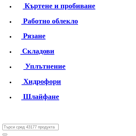
Къртене и пробиване
Работно облекло
Рязане
Складови
Уплътнение
Хидрофори
Шлайфане