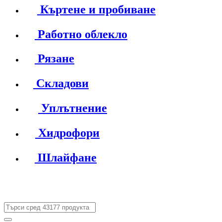
Къртене и пробиване
Работно облекло
Рязане
Складови
Уплътнение
Хидрофори
Шлайфане