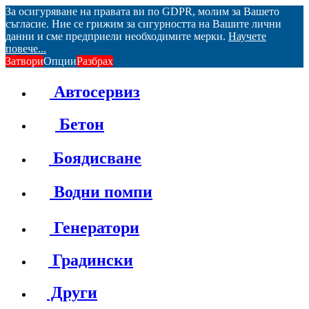
За осигуряване на правата ви по GDPR, молим за Вашето
съгласие. Ние се грижим за сигурността на Вашите лични
данни и сме предприели необходимите мерки.
Научете
повече...
Затвори
Опции
Разбрах
Автосервиз
Бетон
Боядисване
Водни помпи
Генератори
Градински
Други