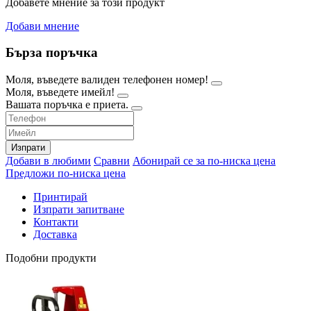
Добавете мнение за този продукт
Добави мнение
Бърза поръчка
Моля, въведете валиден телефонен номер!
Моля, въведете имейл!
Вашата поръчка е приета.
Изпрати
Добави в любими
Сравни
Абонирай се за по-ниска цена
Предложи по-ниска цена
Принтирай
Изпрати запитване
Контакти
Доставка
Подобни продукти