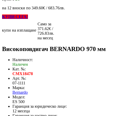
на 12 вноски по 349.60€ / 683.76лв.
КУПИ СЕГА!
Само за
371.62€ /
купи на изплащане
726.83лв.
на месец
Високоповдигач BERNARDO 970 мм
Наличност:
Наличен
Кат. №:
CMX18478
Арт. №:
07-1111
Марка:
Bernardo
Модел:
ES 500
Гаранция за юридическо лице:
12 месеца
Гаранция за частно лице: