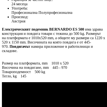
24 месеца
Употреба:
Професионална Полупрофесионална
Произход:
Австрия
Електрическият подемник BERNARDO ES 500
има здрава
конструкция и повдига товари с тежина до 500 kg. Размерът
на платформата е 1010x520 mm, а общите му размери са 1220 x
520 x 1150 mm. Височината на която повдига е от 445-
970.
Повдигачът
намира приложение в работилници и
складове.
Размер на платформата, mm 1010 x 520
Височина на повдигане, mm 445 - 970
Товароподемност 500 kg
Тегло, kg 145