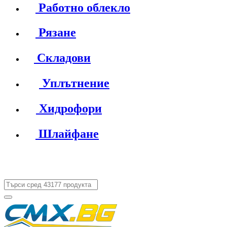
Работно облекло
Рязане
Складови
Уплътнение
Хидрофори
Шлайфане