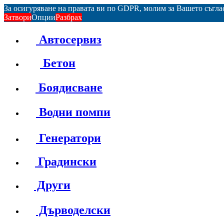
За осигуряване на правата ви по GDPR, молим за Вашето съгл
Затвори
Опции
Разбрах
Автосервиз
Бетон
Боядисване
Водни помпи
Генератори
Градински
Други
Дърводелски