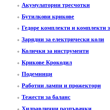
Акумулаторни тресчотки
Бутилкови крикове
Гедоре комплекти и комплекти 
Зарядни за електрически коли
Колички за инструменти
Крикове Крокодил
Подемници
Работни лампи и прожектори
Тежести за баланс
Хидравлични разпъвачки