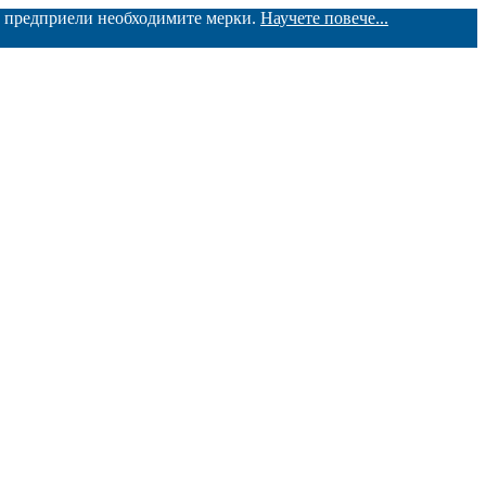
ме предприели необходимите мерки.
Научете повече...