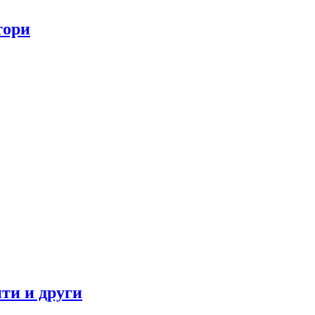
тори
ти и други