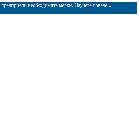
ме предприели необходимите мерки.
Научете повече...