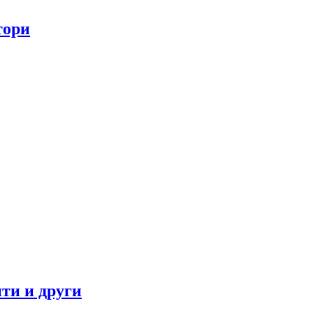
тори
ти и други