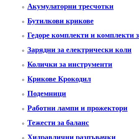
Акумулаторни тресчотки
Бутилкови крикове
Гедоре комплекти и комплекти 
Зарядни за електрически коли
Колички за инструменти
Крикове Крокодил
Подемници
Работни лампи и прожектори
Тежести за баланс
Хидравлични разпъвачки