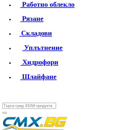
Работно облекло
Рязане
Складови
Уплътнение
Хидрофори
Шлайфане