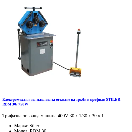
Електромеханична машина за огъване на тръби и профили STILER
RBM 30/ 750W
Трифазна огъваща машина 400V 30 x 1/30 x 30 x 1...
Марка:
Stiler
Модел:
RBM 30