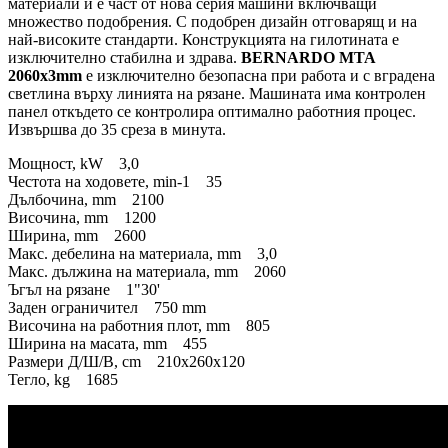
материали и е част от нова серия машини включващи
множество подобрения. С подобрен дизайн отговарящ и на
най-високите стандарти. Конструкцията на гилотината е
изключително стабилна и здрава.
BERNARDO MTA
2060x3mm
е изключително безопасна при работа и с вградена
светлина върху линията на рязане. Машината има контролен
панел откъдето се контролира оптимално работния процес.
Извършва до 35 среза в минута.
Мощност, kW 3,0
Честота на ходовете, min-1 35
Дълбочина, mm 2100
Височина, mm 1200
Ширина, mm 2600
Макс. дебелина на материала, mm 3,0
Макс. дължина на материала, mm 2060
Ъгъл на рязане 1"30'
Заден ограничител 750 mm
Височина на работния плот, mm 805
Ширина на масата, mm 455
Размери Д/Ш/В, cm 210х260х120
Тегло, kg 1685