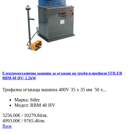
Електромеханична машина за огъване на тръби и профили STILER
RBM 40 HV/ 2.2kW
Трифазна огъваща машина 400V 35 х 35 мм 50 x...
Марка:
Stiler
Модел:
RBM 40 HV
5256.00€ / 10279.84лв.
4993.00€ / 9765.46лв.
Виж