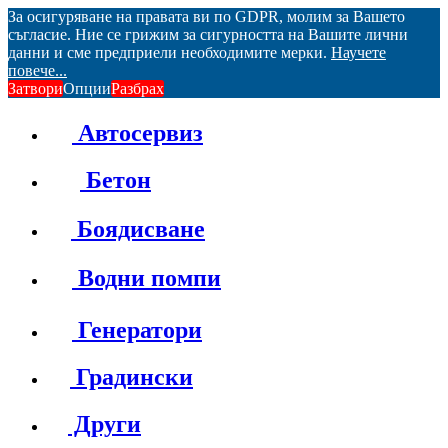
За осигуряване на правата ви по GDPR, молим за Вашето
съгласие. Ние се грижим за сигурността на Вашите лични
данни и сме предприели необходимите мерки.
Научете
повече...
Затвори
Опции
Разбрах
Автосервиз
Бетон
Боядисване
Водни помпи
Генератори
Градински
Други