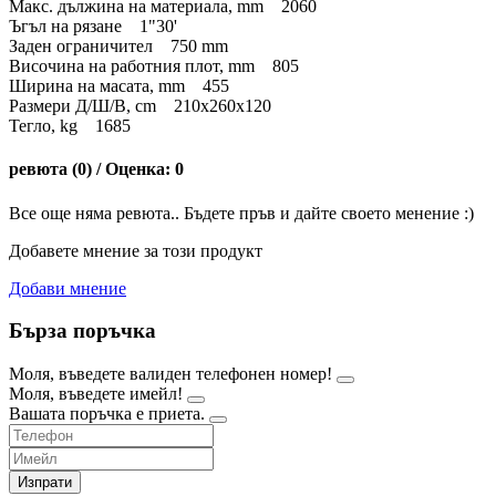
Макс. дължина на материала, mm 2060
Ъгъл на рязане 1"30'
Заден ограничител 750 mm
Височина на работния плот, mm 805
Ширина на масата, mm 455
Размери Д/Ш/В, cm 210х260х120
Тегло, kg 1685
ревюта (0) / Оценка: 0
Все още няма ревюта.. Бъдете пръв и дайте своето менение :)
Добавете мнение за този продукт
Добави мнение
Бърза поръчка
Моля, въведете валиден телефонен номер!
Моля, въведете имейл!
Вашата поръчка е приета.
Изпрати