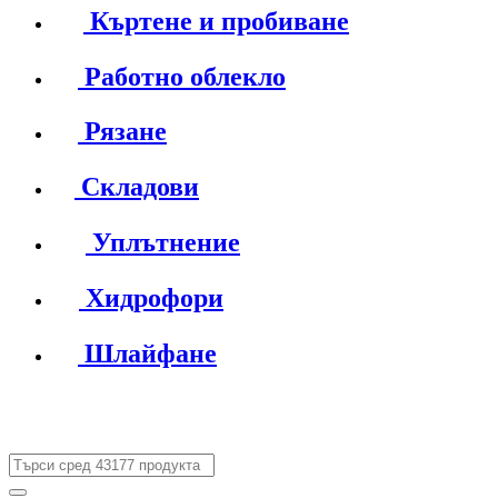
Къртене и пробиване
Работно облекло
Рязане
Складови
Уплътнение
Хидрофори
Шлайфане