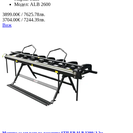
Модел:
ALB 2600
3899.00€ / 7625.78лв.
3704.00€ / 7244.39лв.
Виж
Машина за огъване на ламарина STILER ALB 3200/ 3,2м