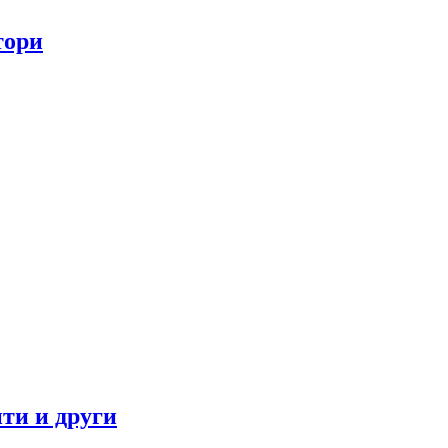
тори
ти и други