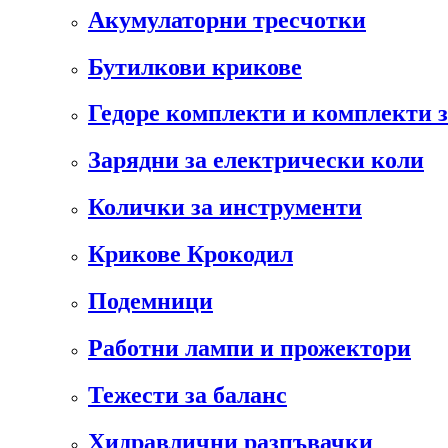
Акумулаторни тресчотки
Бутилкови крикове
Гедоре комплекти и комплекти 
Зарядни за електрически коли
Колички за инструменти
Крикове Крокодил
Подемници
Работни лампи и прожектори
Тежести за баланс
Хидравлични разпъвачки