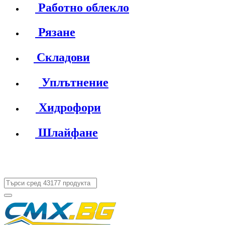
Работно облекло
Рязане
Складови
Уплътнение
Хидрофори
Шлайфане