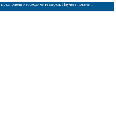
ме предприели необходимите мерки.
Научете повече...