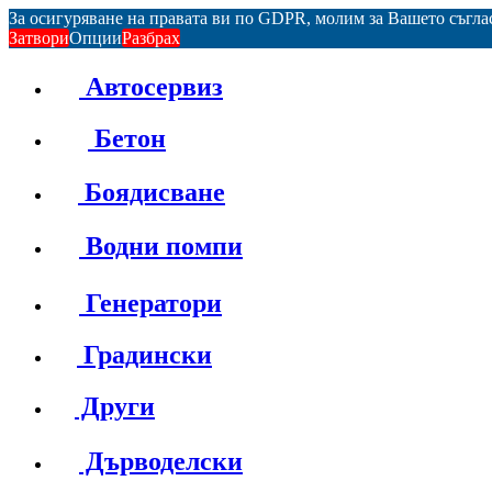
За осигуряване на правата ви по GDPR, молим за Вашето съгл
Затвори
Опции
Разбрах
Автосервиз
Бетон
Боядисване
Водни помпи
Генератори
Градински
Други
Дърводелски