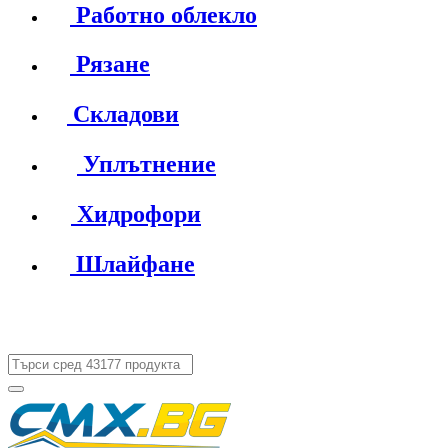
Работно облекло
Рязане
Складови
Уплътнение
Хидрофори
Шлайфане