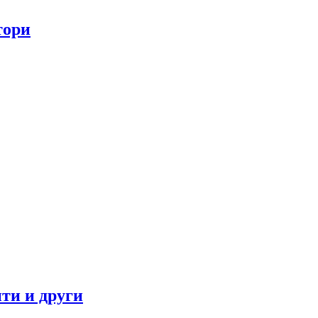
тори
ти и други