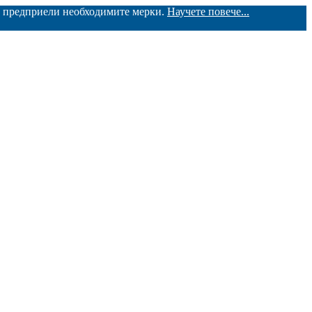
ме предприели необходимите мерки.
Научете повече...