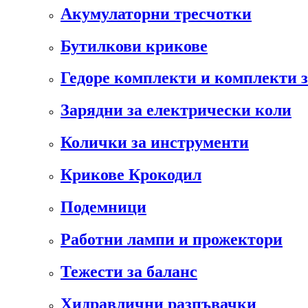
Акумулаторни тресчотки
Бутилкови крикове
Гедоре комплекти и комплекти 
Зарядни за електрически коли
Колички за инструменти
Крикове Крокодил
Подемници
Работни лампи и прожектори
Тежести за баланс
Хидравлични разпъвачки