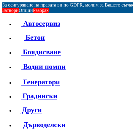
За осигуряване на правата ви по GDPR, молим за Вашето съгл
Затвори
Опции
Разбрах
Автосервиз
Бетон
Боядисване
Водни помпи
Генератори
Градински
Други
Дърводелски