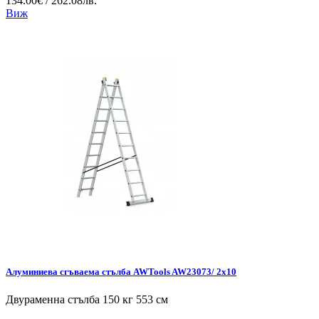
134.00€ / 262.08лв.
Виж
Алуминиева сгъваема стълба AWTools AW23073/ 2x10
Двураменна стълба 150 кг 553 см