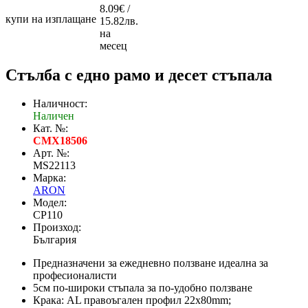
8.09€ /
купи на изплащане
15.82лв.
на
месец
Стълба с едно рамо и десет стъпала
Наличност:
Наличен
Кат. №:
CMX18506
Арт. №:
MS22113
Марка:
ARON
Модел:
CP110
Произход:
България
Предназначени за ежедневно ползване идеална за
професионалисти
5см по-широки стъпала за по-удобно ползване
Крака: AL правоъгален профил 22х80mm;