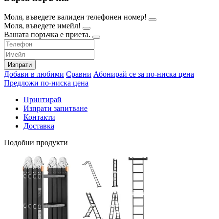
Моля, въведете валиден телефонен номер!
Моля, въведете имейл!
Вашата поръчка е приета.
Изпрати
Добави в любими
Сравни
Абонирай се за по-ниска цена
Предложи по-ниска цена
Принтирай
Изпрати запитване
Контакти
Доставка
Подобни продукти