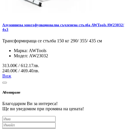
Алуминиева многофункционална съчленена стълба AWTools AW23032/
4x3
Трансформираща се стълба 150 кг 290/ 355/ 435 см
Марка:
AWTools
Модел:
AW23032
313.00€ / 612.17лв.
240.00€ / 469.40лв.
Виж
Абониране
Благодарим Ви за интереса!
Ще ви уведомим при промяна на цената!