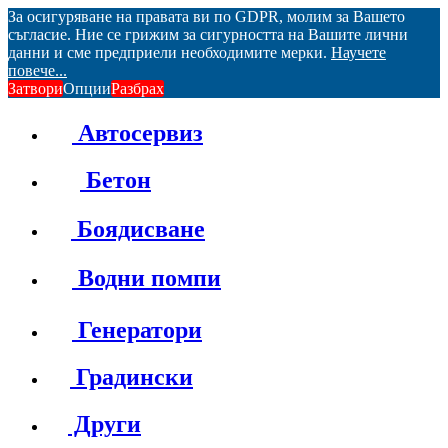
За осигуряване на правата ви по GDPR, молим за Вашето
съгласие. Ние се грижим за сигурността на Вашите лични
данни и сме предприели необходимите мерки.
Научете
повече...
Затвори
Опции
Разбрах
Автосервиз
Бетон
Боядисване
Водни помпи
Генератори
Градински
Други