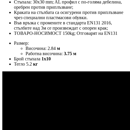
Стъпала: 30х30 mm; AL профил с по-голяма дебелина,
оребрен против приплъзване;
Краката на стълбата са осигурени против приплъзване
чрез специални пластмасови обувки.
Във връзка с промените в стандарта EN131 2016,
стълбите над 3м се произвеждат с опорен крак;
ТОВАРО-НОСИМОСТ 150kg; Отговарят на EN131
Размер:
Височина: 2.84
м
Работна височина:
3.75 м
Брой стъпала
1x10
Тегло 5.2
кг