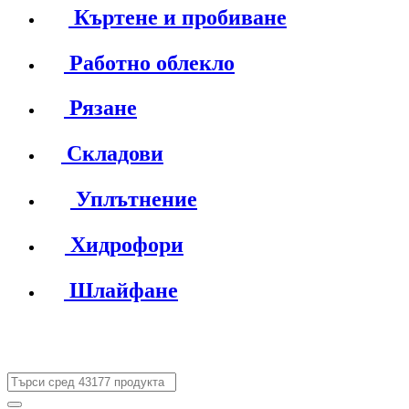
Къртене и пробиване
Работно облекло
Рязане
Складови
Уплътнение
Хидрофори
Шлайфане