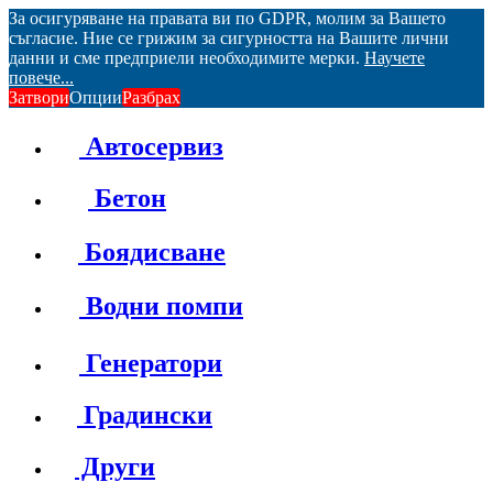
За осигуряване на правата ви по GDPR, молим за Вашето
съгласие. Ние се грижим за сигурността на Вашите лични
данни и сме предприели необходимите мерки.
Научете
повече...
Затвори
Опции
Разбрах
Автосервиз
Бетон
Боядисване
Водни помпи
Генератори
Градински
Други