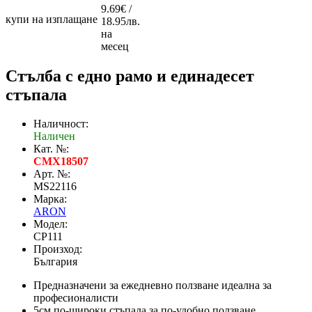
9.69€ /
купи на изплащане
18.95лв.
на
месец
Стълба с едно рамо и единадесет
стъпала
Наличност:
Наличен
Кат. №:
CMX18507
Арт. №:
MS22116
Марка:
ARON
Модел:
CP111
Произход:
България
Предназначени за ежедневно ползване идеална за
професионалисти
5см по-широки стъпала за по-удобно ползване