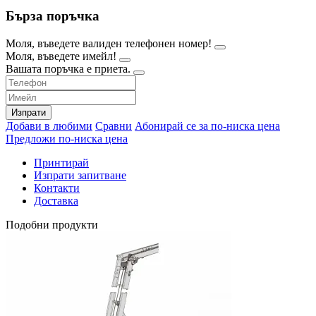
Бърза поръчка
Моля, въведете валиден телефонен номер!
Моля, въведете имейл!
Вашата поръчка е приета.
Изпрати
Добави в любими
Сравни
Абонирай се за по-ниска цена
Предложи по-ниска цена
Принтирай
Изпрати запитване
Контакти
Доставка
Подобни продукти