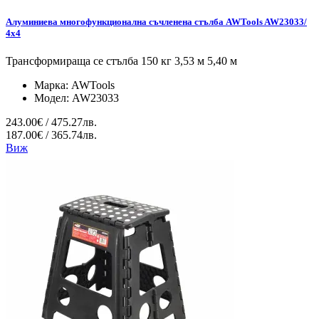
Алуминиева многофункционална съчленена стълба AWTools AW23033/
4x4
Трансформираща се стълба 150 кг 3,53 м 5,40 м
Марка:
AWTools
Модел:
AW23033
243.00€ / 475.27лв.
187.00€ / 365.74лв.
Виж