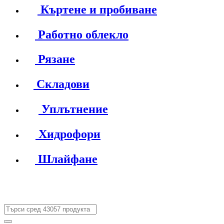
Къртене и пробиване
Работно облекло
Рязане
Складови
Уплътнение
Хидрофори
Шлайфане