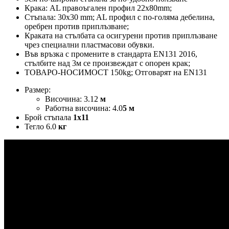
Крака: AL правоъгален профил 22х80mm;
Стъпала: 30х30 mm; AL профил с по-голяма дебелина,
оребрен против приплъзване;
Краката на стълбата са осигурени против приплъзване
чрез специални пластмасови обувки.
Във връзка с промените в стандарта EN131 2016,
стълбите над 3м се произвеждат с опорен крак;
ТОВАРО-НОСИМОСТ 150kg; Отговарят на EN131
Размер:
Височина: 3.12
м
Работна височина: 4.0
5 м
Брой стъпала
1x11
Тегло 6.0
кг