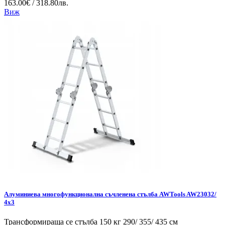
163.00€ / 318.80лв.
Виж
Алуминиева многофункционална съчленена стълба AWTools AW23032/
4x3
Трансформираща се стълба 150 кг 290/ 355/ 435 см