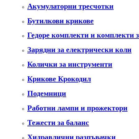
Акумулаторни тресчотки
Бутилкови крикове
Гедоре комплекти и комплекти 
Зарядни за електрически коли
Колички за инструменти
Крикове Крокодил
Подемници
Работни лампи и прожектори
Тежести за баланс
Хидравлични разпъвачки