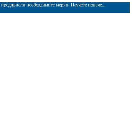
ме предприели необходимите мерки.
Научете повече...