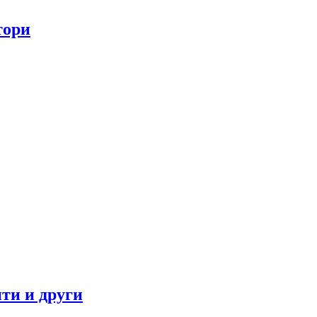
тори
ти и други