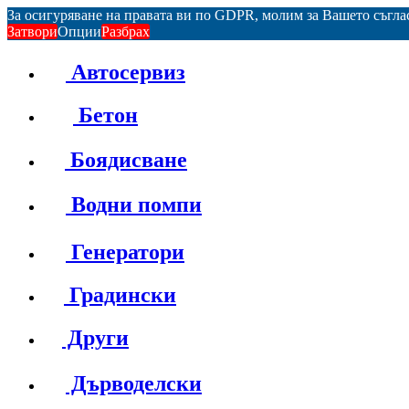
За осигуряване на правата ви по GDPR, молим за Вашето съгл
Затвори
Опции
Разбрах
Автосервиз
Бетон
Боядисване
Водни помпи
Генератори
Градински
Други
Дърводелски