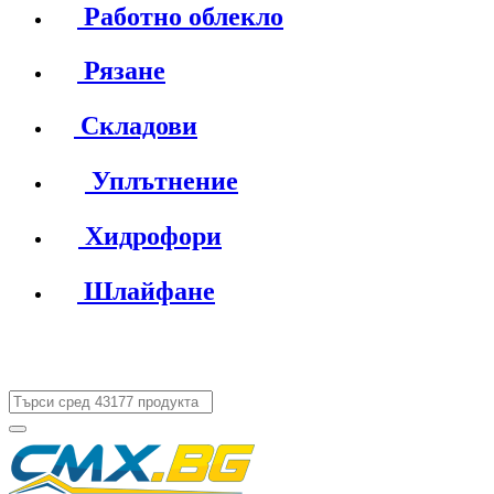
Работно облекло
Рязане
Складови
Уплътнение
Хидрофори
Шлайфане