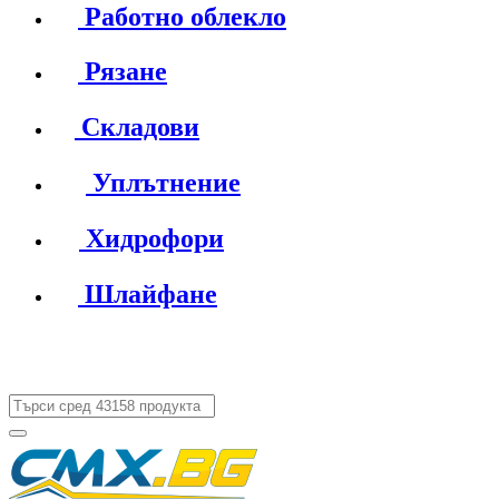
Работно облекло
Рязане
Складови
Уплътнение
Хидрофори
Шлайфане