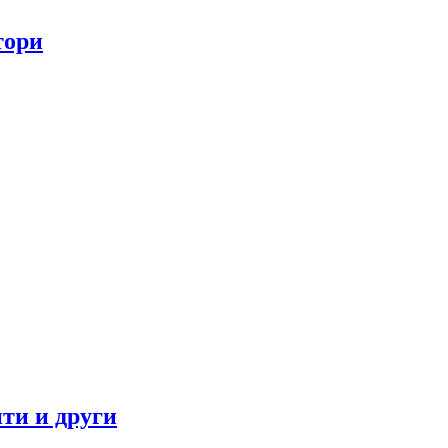
тори
ти и други