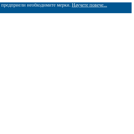
ме предприели необходимите мерки.
Научете повече...