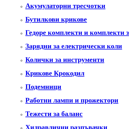
Акумулаторни тресчотки
Бутилкови крикове
Гедоре комплекти и комплекти 
Зарядни за електрически коли
Колички за инструменти
Крикове Крокодил
Подемници
Работни лампи и прожектори
Тежести за баланс
Хидравлични разпъвачки