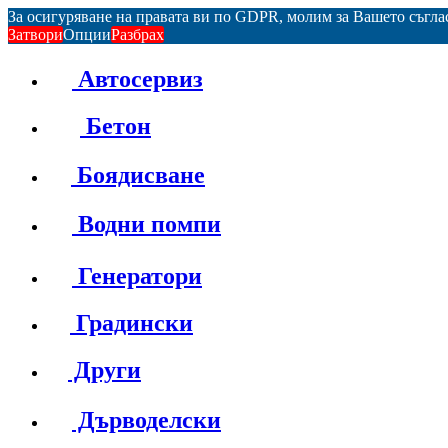
За осигуряване на правата ви по GDPR, молим за Вашето съгл
Затвори
Опции
Разбрах
Автосервиз
Бетон
Боядисване
Водни помпи
Генератори
Градински
Други
Дърводелски