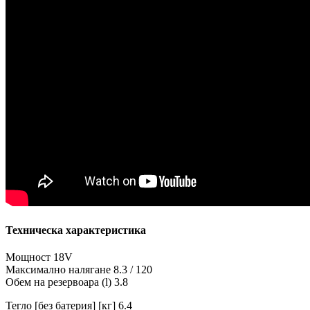
Техническа характеристика
Мощност 18V
Максимално налягане 8.3 / 120
Обем на резервоара (l) 3.8
Тегло [без батерия] [кг] 6.4