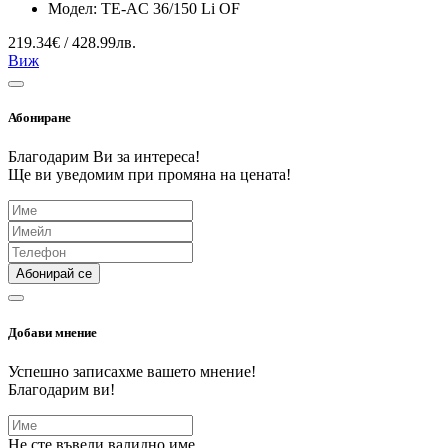
Модел:
TE-AC 36/150 Li OF
219.34€ / 428.99лв.
Виж
Абониране
Благодарим Ви за интереса!
Ще ви уведомим при промяна на цената!
Абонирай се
Добави мнение
Успешно записахме вашето мнение!
Благодарим ви!
Не сте въвели валидно име