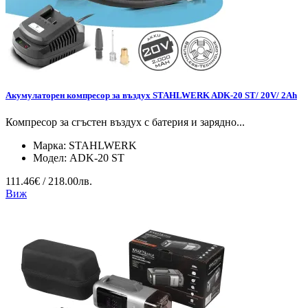
Акумулаторен компресор за въздух STAHLWERK ADK-20 ST/ 20V/ 2Ah
Компресор за сгъстен въздух с батерия и зарядно...
Марка:
STAHLWERK
Модел:
ADK-20 ST
111.46€ / 218.00лв.
Виж