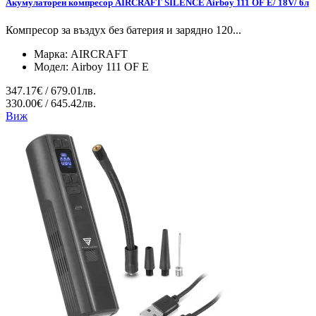
Акумулаторен компресор AIRCRAFT SILENCE Airboy 111 OF E/ 18V/ 6л
Компресор за въздух без батерия и зарядно 120...
Марка:
AIRCRAFT
Модел:
Airboy 111 OF E
347.17€ / 679.01лв.
330.00€ / 645.42лв.
Виж