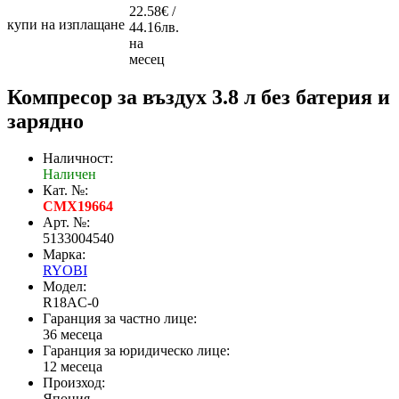
22.58€ /
купи на изплащане
44.16лв.
на
месец
Компресор за въздух 3.8 л без батерия и
зарядно
Наличност:
Наличен
Кат. №:
CMX19664
Арт. №:
5133004540
Марка:
RYOBI
Модел:
R18AC-0
Гаранция за частно лице:
36 месеца
Гаранция за юридическо лице:
12 месеца
Произход:
Япония