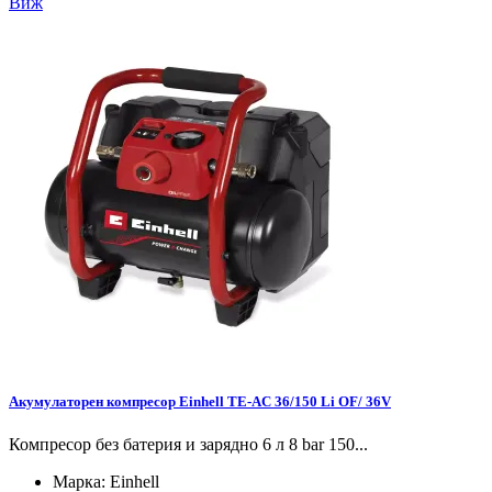
Виж
Акумулаторен компресор Einhell TE-AC 36/150 Li OF/ 36V
Компресор без батерия и зарядно 6 л 8 bar 150...
Марка:
Einhell