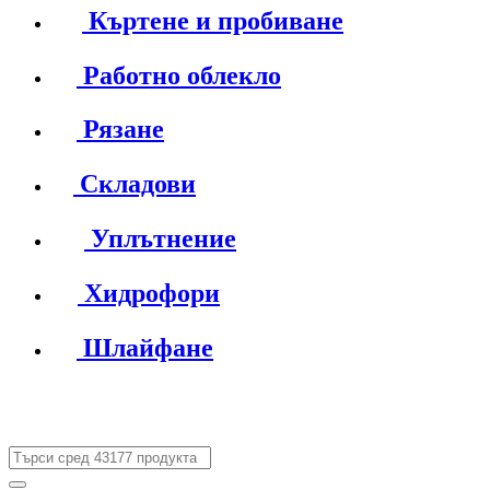
Къртене и пробиване
Работно облекло
Рязане
Складови
Уплътнение
Хидрофори
Шлайфане