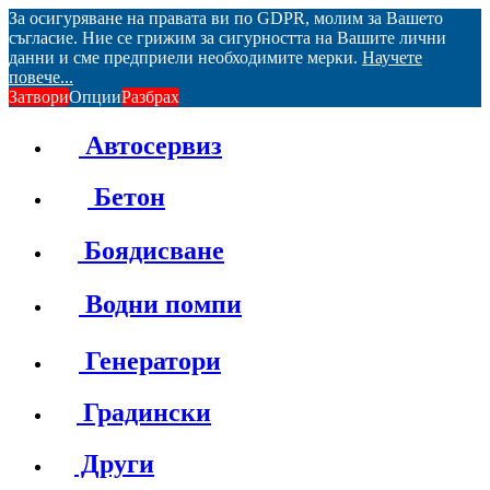
За осигуряване на правата ви по GDPR, молим за Вашето
съгласие. Ние се грижим за сигурността на Вашите лични
данни и сме предприели необходимите мерки.
Научете
повече...
Затвори
Опции
Разбрах
Автосервиз
Бетон
Боядисване
Водни помпи
Генератори
Градински
Други