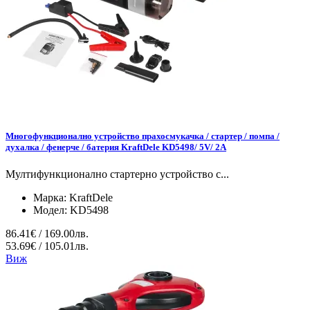
Многофункционално устройство прахосмукачка / стартер / помпа /
духалка / фенерче / батерия KraftDele KD5498/ 5V/ 2A
Мултифункционално стартерно устройство с...
Марка:
KraftDele
Модел:
KD5498
86.41€ / 169.00лв.
53.69€ / 105.01лв.
Виж