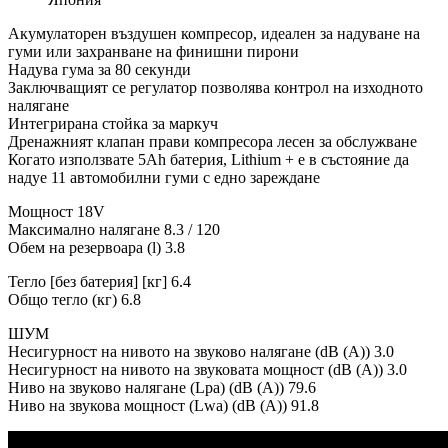
Акумулаторен въздушен компресор, идеален за надуване на
гуми или захранване на финишни пирони
Надува гума за 80 секунди
Заключващият се регулатор позволява контрол на изходното
налягане
Интегрирана стойка за маркуч
Дренажният клапан прави компресора лесен за обслужване
Когато използвате 5Ah батерия, Lithium + е в състояние да
надуе 11 автомобилни гуми с едно зареждане
Мощност 18V
Максимално налягане 8.3 / 120
Обем на резервоара (l) 3.8
Тегло [без батерия] [кг] 6.4
Общо тегло (кг) 6.8
ШУМ
Несигурност на нивото на звуково налягане (dB (A)) 3.0
Несигурност на нивото на звуковата мощност (dB (A)) 3.0
Ниво на звуково налягане (Lpa) (dB (A)) 79.6
Ниво на звукова мощност (Lwa) (dB (A)) 91.8