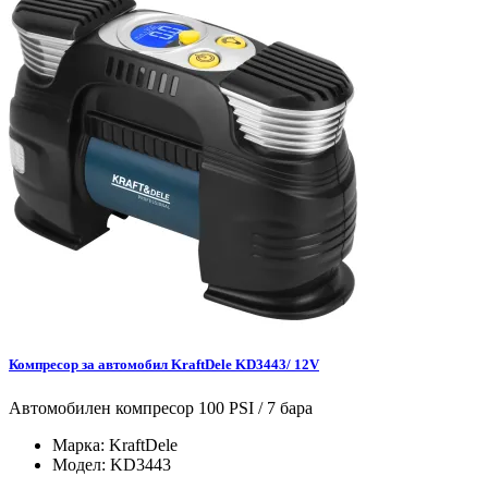
Компресор за автомобил KraftDele KD3443/ 12V
Автомобилен компресор 100 PSI / 7 бара
Марка:
KraftDele
Модел:
KD3443