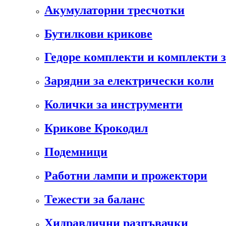
Акумулаторни тресчотки
Бутилкови крикове
Гедоре комплекти и комплекти 
Зарядни за електрически коли
Колички за инструменти
Крикове Крокодил
Подемници
Работни лампи и прожектори
Тежести за баланс
Хидравлични разпъвачки