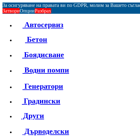
За осигуряване на правата ви по GDPR, молим за Вашето съгл
Затвори
Опции
Разбрах
Автосервиз
Бетон
Боядисване
Водни помпи
Генератори
Градински
Други
Дърводелски