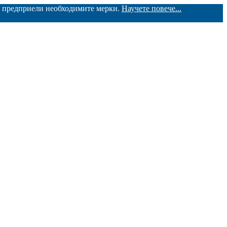
ме предприели необходимите мерки.
Научете повече...