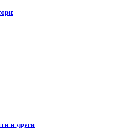
тори
ти и други