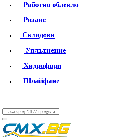
Работно облекло
Рязане
Складови
Уплътнение
Хидрофори
Шлайфане