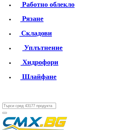
Работно облекло
Рязане
Складови
Уплътнение
Хидрофори
Шлайфане