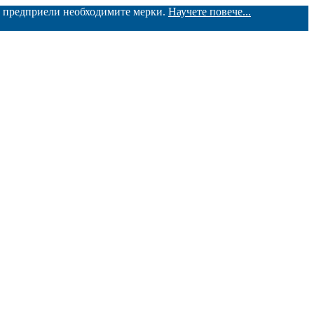
ме предприели необходимите мерки.
Научете повече...