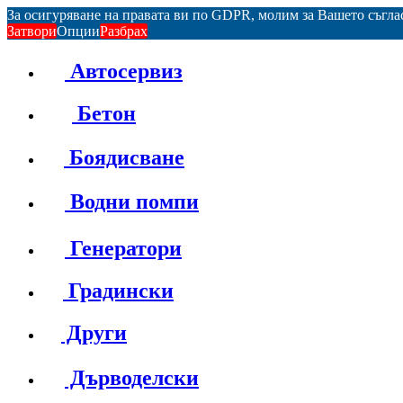
За осигуряване на правата ви по GDPR, молим за Вашето съгл
Затвори
Опции
Разбрах
Автосервиз
Бетон
Боядисване
Водни помпи
Генератори
Градински
Други
Дърводелски