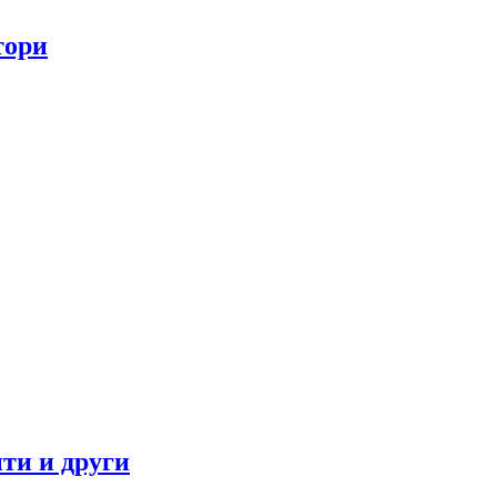
тори
ти и други