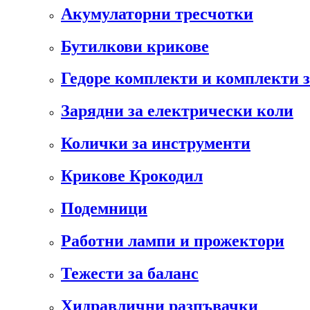
Акумулаторни тресчотки
Бутилкови крикове
Гедоре комплекти и комплекти 
Зарядни за електрически коли
Колички за инструменти
Крикове Крокодил
Подемници
Работни лампи и прожектори
Тежести за баланс
Хидравлични разпъвачки