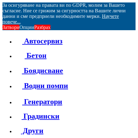
За осигуряване на правата ви по GDPR, молим за Вашето
съгласие. Ние се грижим за сигурността на Вашите лични
данни и сме предприели необходимите мерки.
Научете
повече...
Затвори
Опции
Разбрах
Автосервиз
Бетон
Боядисване
Водни помпи
Генератори
Градински
Други