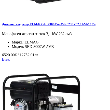
Дизелов генератор ELMAG SED 3000W-AVR/ 230V/ 2,8 kVA/ 3,2л
Монофазен агрегат за ток 3,1 kW 232 см3
Марка:
ELMAG
Модел:
SED 3000W-AVR
6520.00€ / 12752.01лв.
Виж