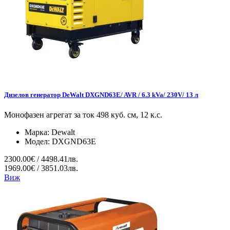
Дизелов генератор DeWalt DXGND63E/ AVR / 6.3 kVa/ 230V/ 13 л
Монофазен агрегат за ток 498 куб. см, 12 к.с.
Марка:
Dewalt
Модел:
DXGND63E
2300.00€ / 4498.41лв.
1969.00€ / 3851.03лв.
Виж