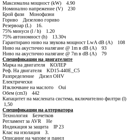
Максимална мощност (kW) 4.90
Номинално напрежение (V) 230
Брой фази Монофазни
Гориво Дизелово гориво
Резервоар (L) 16.
75% минуси (l / h) 1.20
75% автономност (h) 13.30ч
Гарантирано ниво на звукова мощност LwA dB (A) 108
Ниво на акустично налягане @ 1m в dB (A) 93
Ниво на акустично налягане @ 7m в dB (A) 79
Спецификации на двигателите
Марка на двигателя КОЛЕР
Реф. На двигателя KD15-440E_C5
Разпределение Дизел OHV
Електрически
Изключване на маслото Oui
Обем (cm3) 442
Капацитет на маслената система, включително филтри (l)
1,50
Спецификации на алтернатора
Технология Безчетков
Регламент за AVR Не
Индикация за защита IP 23
Клас на изолация З.
Описание на чапове и панел