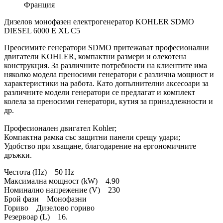
Франция
Дизелов монофазен електрогенератор KOHLER SDMO
DIESEL 6000 Е XL C5
Преосимите генератори SDMO притежават професионални
двигатели KOHLER, компактни размери и олекотена
конструкция. За различните потребности на клиентите има
няколко модела преносими генератори с различна мощност и
характеристики на работа. Като допълнителни аксесоари за
различните модели генератори се предлагат и комплект
колела за преносими генератори, кутия за принадлежности и
др.
Професионален двигател Kohler;
Компактна рамка със защитни панели срещу удари;
Удобство при хващане, благодарение на ергономичните
дръжки.
Честота (Hz) 50 Hz
Максимална мощност (kW) 4.90
Номинално напрежение (V) 230
Брой фази Монофазни
Гориво Дизелово гориво
Резервоар (L) 16.