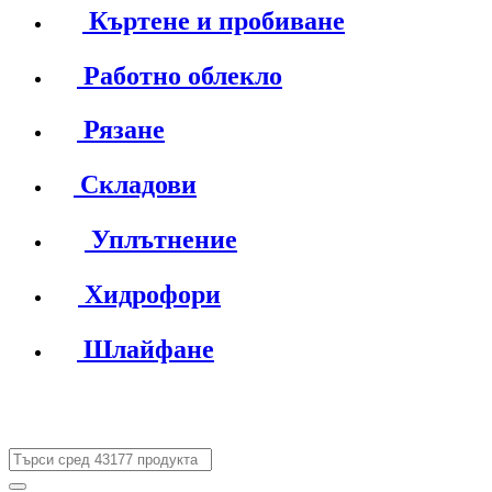
Къртене и пробиване
Работно облекло
Рязане
Складови
Уплътнение
Хидрофори
Шлайфане