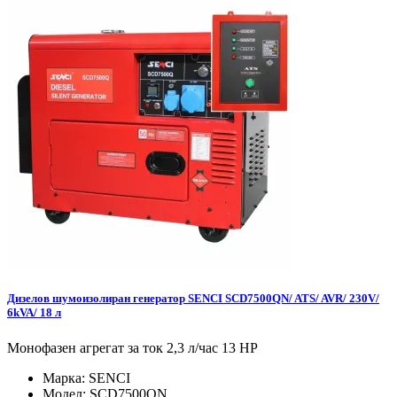
Дизелов шумоизолиран генератор SENCI SCD7500QN/ ATS/ AVR/ 230V/
6kVA/ 18 л
Монофазен агрегат за ток 2,3 л/час 13 HP
Марка:
SENCI
Модел:
SCD7500QN