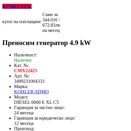
КУПИ СЕГА!
Само за
344.01€ /
купи на изплащане
672.83лв.
на месец
Преносим генератор 4.9 kW
Наличност:
Наличен
Кат. №:
CMX22425
Арт. №:
3499231004333
Марка:
KOHLER-SDMO
Модел:
DIESEL 6000 Е XL C5
Гаранция за частно лице:
24 месеца
Гаранция за юридическо лице:
12 месеца
Произход: