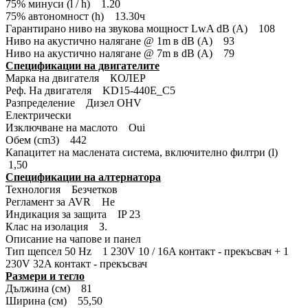
75% минуси (l / h) 1.20
75% автономност (h) 13.30ч
Гарантирано ниво на звукова мощност LwA dB (A) 108
Ниво на акустично налягане @ 1m в dB (A) 93
Ниво на акустично налягане @ 7m в dB (A) 79
Спецификации на двигателите
Марка на двигателя КОЛЕР
Реф. На двигателя KD15-440E_C5
Разпределение Дизел OHV
Електрически
Изключване на маслото Oui
Обем (cm3) 442
Капацитет на маслената система, включително филтри (l)
1,50
Спецификации на алтернатора
Технология Безчетков
Регламент за AVR Не
Индикация за защита IP 23
Клас на изолация З.
Описание на чапове и панел
Тип щепсел 50 Hz 1 230V 10 / 16A контакт - прекъсвач + 1
230V 32A контакт - прекъсвач
Размери и тегло
Дължина (см) 81
Ширина (см) 55,50