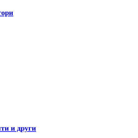
тори
ти и други