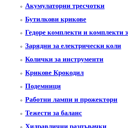
Акумулаторни тресчотки
Бутилкови крикове
Гедоре комплекти и комплекти 
Зарядни за електрически коли
Колички за инструменти
Крикове Крокодил
Подемници
Работни лампи и прожектори
Тежести за баланс
Хидравлични разпъвачки