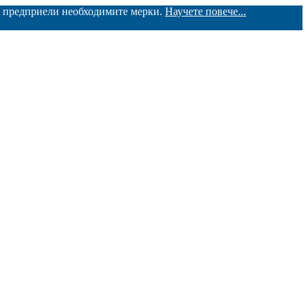
ме предприели необходимите мерки.
Научете повече...