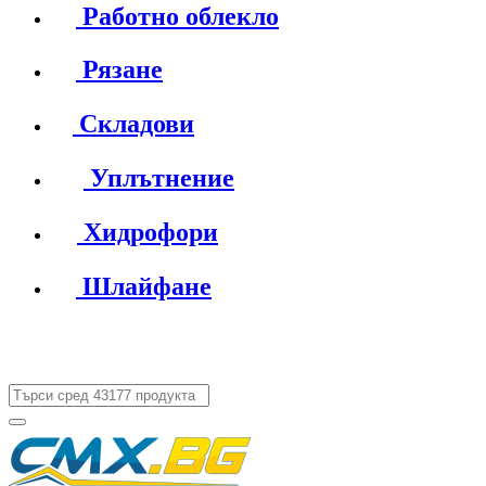
Работно облекло
Рязане
Складови
Уплътнение
Хидрофори
Шлайфане