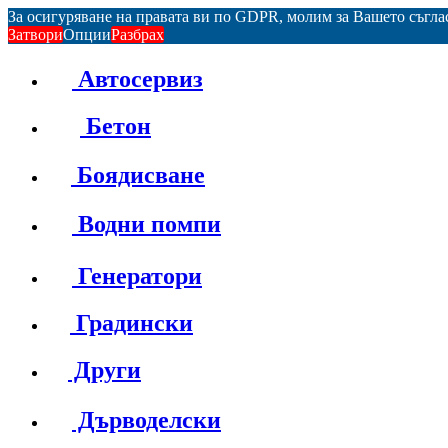
За осигуряване на правата ви по GDPR, молим за Вашето съгл
Затвори
Опции
Разбрах
Автосервиз
Бетон
Боядисване
Водни помпи
Генератори
Градински
Други
Дърводелски