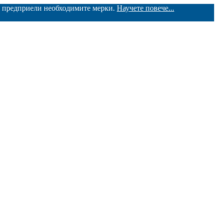
ме предприели необходимите мерки.
Научете повече...