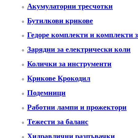
Акумулаторни тресчотки
Бутилкови крикове
Гедоре комплекти и комплекти 
Зарядни за електрически коли
Колички за инструменти
Крикове Крокодил
Подемници
Работни лампи и прожектори
Тежести за баланс
Хидравлични разпъвачки