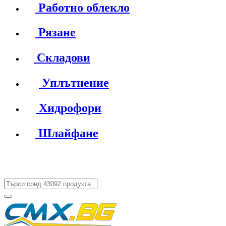
Работно облекло
Рязане
Складови
Уплътнение
Хидрофори
Шлайфане