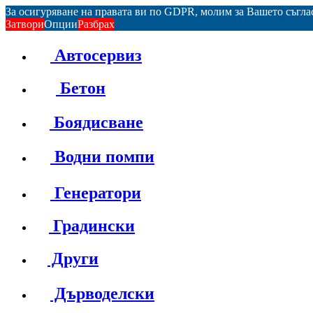
За осигуряване на правата ви по GDPR, молим за Вашето съгл
Затвори
Опции
Разбрах
Автосервиз
Бетон
Боядисване
Водни помпи
Генератори
Градински
Други
Дърводелски