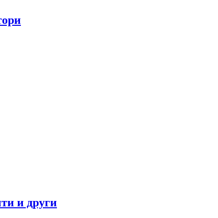
тори
ти и други