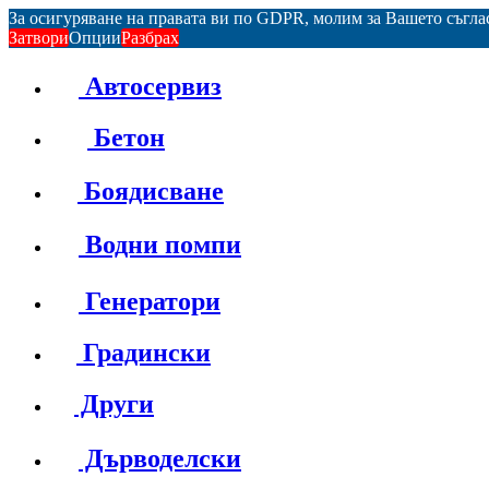
За осигуряване на правата ви по GDPR, молим за Вашето съгл
Затвори
Опции
Разбрах
Автосервиз
Бетон
Боядисване
Водни помпи
Генератори
Градински
Други
Дърводелски