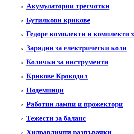
Акумулаторни тресчотки
Бутилкови крикове
Гедоре комплекти и комплекти 
Зарядни за електрически коли
Колички за инструменти
Крикове Крокодил
Подемници
Работни лампи и прожектори
Тежести за баланс
Хидравлични разпъвачки