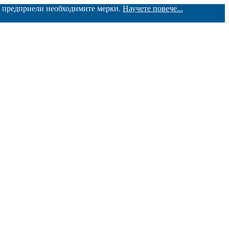
ме предприели необходимите мерки.
Научете повече...