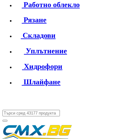
Работно облекло
Рязане
Складови
Уплътнение
Хидрофори
Шлайфане