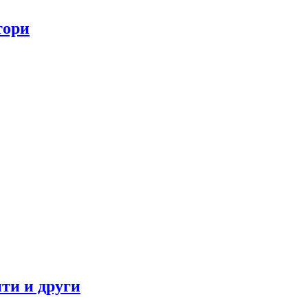
тори
ти и други