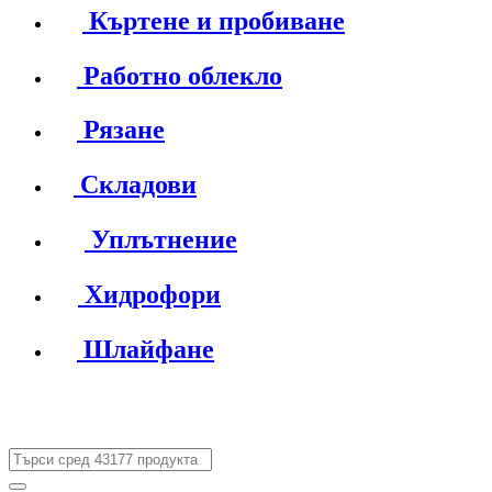
Къртене и пробиване
Работно облекло
Рязане
Складови
Уплътнение
Хидрофори
Шлайфане