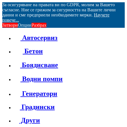
За осигуряване на правата ви по GDPR, молим за Вашето
съгласие. Ние се грижим за сигурността на Вашите лични
данни и сме предприели необходимите мерки.
Научете
повече...
Затвори
Опции
Разбрах
Автосервиз
Бетон
Боядисване
Водни помпи
Генератори
Градински
Други