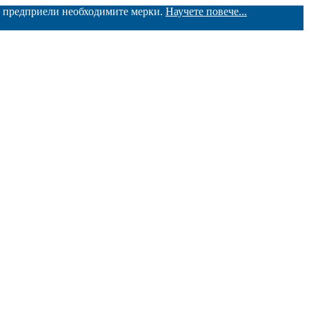
ме предприели необходимите мерки.
Научете повече...