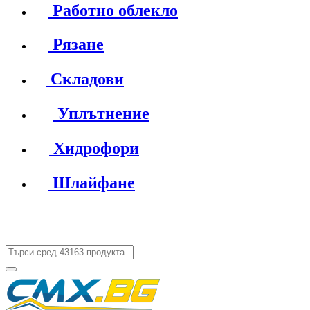
Работно облекло
Рязане
Складови
Уплътнение
Хидрофори
Шлайфане