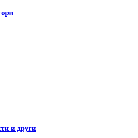
тори
ти и други