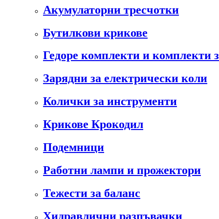
Акумулаторни тресчотки
Бутилкови крикове
Гедоре комплекти и комплекти 
Зарядни за електрически коли
Колички за инструменти
Крикове Крокодил
Подемници
Работни лампи и прожектори
Тежести за баланс
Хидравлични разпъвачки