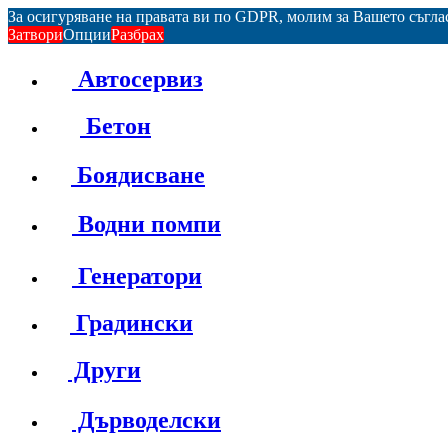
За осигуряване на правата ви по GDPR, молим за Вашето съгл
Затвори
Опции
Разбрах
Автосервиз
Бетон
Боядисване
Водни помпи
Генератори
Градински
Други
Дърводелски