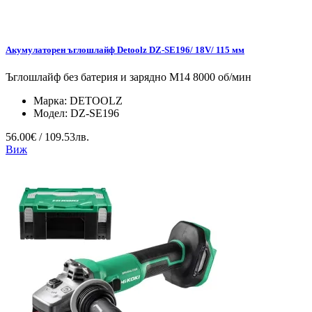
Акумулаторен ъглошлайф Detoolz DZ-SE196/ 18V/ 115 мм
Ъглошлайф без батерия и зарядно M14 8000 об/мин
Марка:
DETOOLZ
Модел:
DZ-SE196
56.00€ / 109.53лв.
Виж