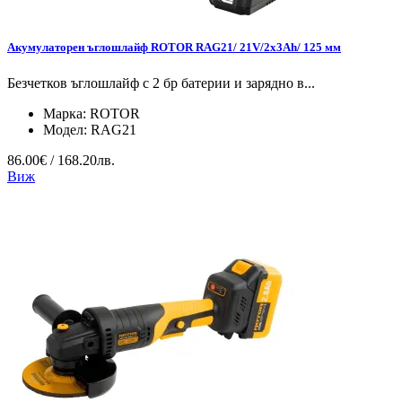
Акумулаторен ъглошлайф ROTOR RAG21/ 21V/2х3Ah/ 125 мм
Безчетков ъглошлайф с 2 бр батерии и зарядно в...
Марка:
ROTOR
Модел:
RAG21
86.00€ / 168.20лв.
Виж