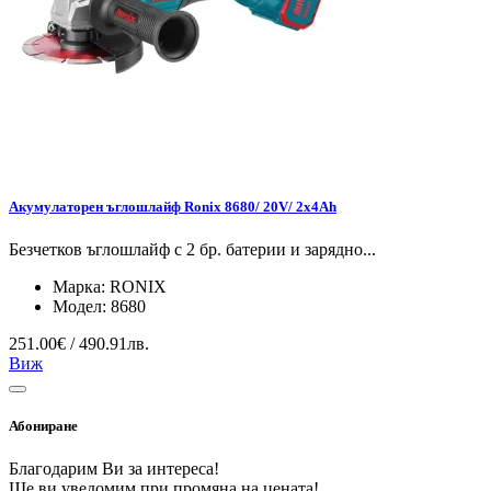
Акумулаторен ъглошлайф Ronix 8680/ 20V/ 2х4Ah
Безчетков ъглошлайф с 2 бр. батерии и зарядно...
Марка:
RONIX
Модел:
8680
251.00€ / 490.91лв.
Виж
Абониране
Благодарим Ви за интереса!
Ще ви уведомим при промяна на цената!