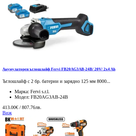
Акумулаторен ъглошлайф Fervi FB20AG3AB-24B/ 20V/ 2x4 Ah
Ъглошлайф с 2 бр. батерии и зарядно 125 мм 8000...
Марка:
Fervi s.r.l.
Модел:
FB20AG3AB-24B
413.00€ / 807.76лв.
Виж