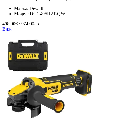
Марка:
Dewalt
Модел:
DCG405H2T-QW
498.00€ / 974.00лв.
Виж