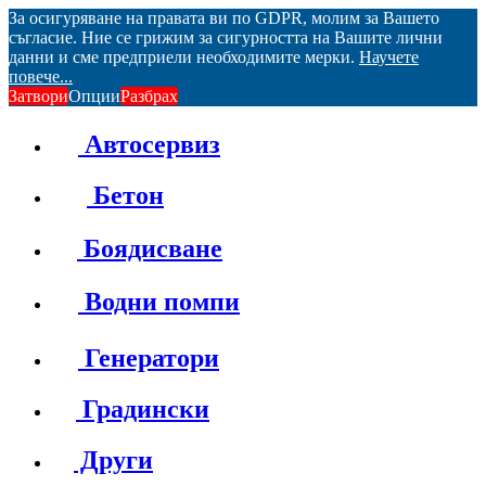
За осигуряване на правата ви по GDPR, молим за Вашето
съгласие. Ние се грижим за сигурността на Вашите лични
данни и сме предприели необходимите мерки.
Научете
повече...
Затвори
Опции
Разбрах
Автосервиз
Бетон
Боядисване
Водни помпи
Генератори
Градински
Други