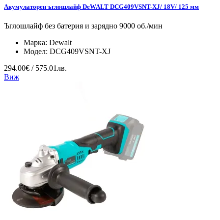
Акумулаторен ъглошлайф DeWALT DCG409VSNT-XJ/ 18V/ 125 мм
Ъглошлайф без батерия и зарядно 9000 об./мин
Марка:
Dewalt
Модел:
DCG409VSNT-XJ
294.00€ / 575.01лв.
Виж