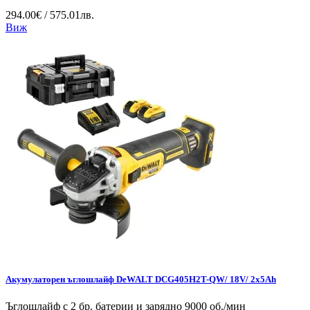
294.00€ / 575.01лв.
Виж
Акумулаторен ъглошлайф DeWALT DCG405H2T-QW/ 18V/ 2x5Ah
Ъглошлайф с 2 бр. батерии и зарядно 9000 об./мин