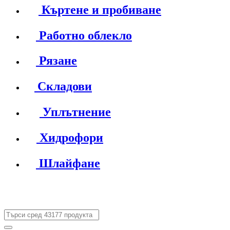
Къртене и пробиване
Работно облекло
Рязане
Складови
Уплътнение
Хидрофори
Шлайфане