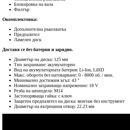
Блокировка на вала
Филтър
Окомплектовка:
Допълнителна ръкохватка
Предпазител
Ламелен диск
Доставя се без батерия и зарядно.
Диаметър на диска: 125 мм
Тип захранване: акумулаторно
Вид на акумулаторната батерия: Li-Ion, LiHD
Макс. обороти без натоварване: 0 - 8000 об. / мин.
Минимално достижим ъгъл: 43 °
Номинално захранващо напрежение: 18 V
Резба на шпиндела: M14
Застопоряваща гайка: с ключ
Защитен предпазител на диска: монтаж без инструмент
Диаметър на вътрешния отвор: 22.23 мм