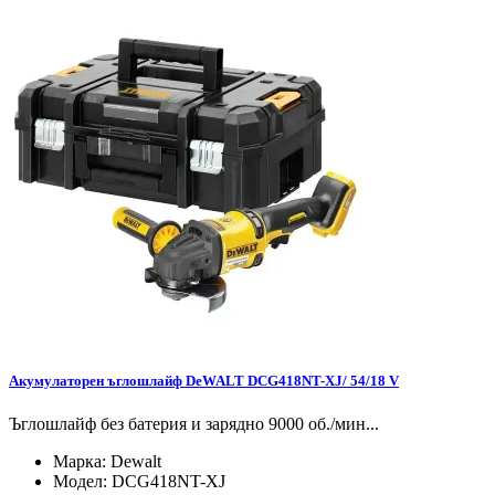
Акумулаторен ъглошлайф DeWALT DCG418NT-XJ/ 54/18 V
Ъглошлайф без батерия и зарядно 9000 об./мин...
Марка:
Dewalt
Модел:
DCG418NT-XJ