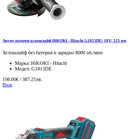
Акумулаторен ъглошлайф HiKOKI - Hitachi G1813DE/ 18V/ 125 мм
Ъглошлайф без батерия и зарядно 8000 об./мин
Марка:
HiKOKI - Hitachi
Модел:
G1813DE
198.00€ / 387.25лв.
Виж