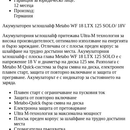
Гаранция за юридическо лице:
12 месеца
Произход:
Германия
Акумулаторен ъглошлайф Metabo WF 18 LTX 125 SOLO/ 18V
Акумулаторния ъглошлайф притежава Ultra-M технология за
висока производителност, оптимално използване на енергията
и бързо зареждане. Отличава се с плосък преден корпус за
шлайфане на трудно достъпни места. Акумулаторния
ъглошлайф с плоска глава Metabo WF 18 LTX 125 SOLO е с
напрежение 18 V и диаметър на диска 125 мм. Разполага с
Metabo M Quick-система за бърза смяна на диска, електронен
плавен старт, защита от повторно включване и защита от
прегряване. Акумулаторът е с индикатор за състоянието на
заряда.
Плавен старт с ограничаване на пусковия ток
Защита от повторно включване
Metabo-Quick бърза смяна на диска
Електронна защита от претоварване
Ultra M-технология за максимална мощност
Плосък преден корпус за шлайфане на трудно достъпни
места
Спомагателна ръкохватка