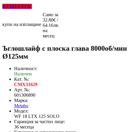
КУПИ СЕГА!
Само за
32.80€ /
купи на изплащане
64.16лв.
на
месец
Ъглошлайф с плоска глава 8000об/мин
Ø125мм
Наличност:
Наличен
Кат. №:
CMX31629
Арт. №:
601306890
Марка:
Metabo
Модел:
WF 18 LTX 125 SOLO
Гаранция за частно лице:
36 месеца