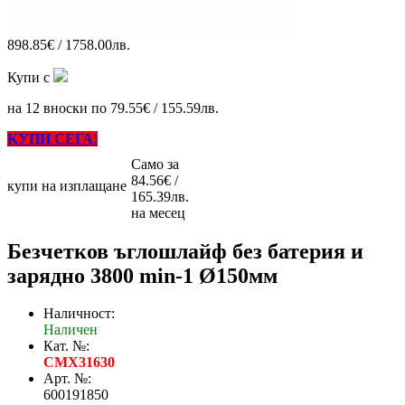
898.85€ / 1758.00лв.
Купи с
на 12 вноски по 79.55€ / 155.59лв.
КУПИ СЕГА!
Само за
84.56€ /
купи на изплащане
165.39лв.
на месец
Безчетков ъглошлайф без батерия и
зарядно 3800 min-1 Ø150мм
Наличност:
Наличен
Кат. №:
CMX31630
Арт. №:
600191850