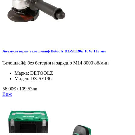
Акумулаторен ъглошлайф Detoolz DZ-SE196/ 18V/ 115 мм
Ъглошлайф без батерия и зарядно M14 8000 об/мин
Марка:
DETOOLZ
Модел:
DZ-SE196
56.00€ / 109.53лв.
Виж