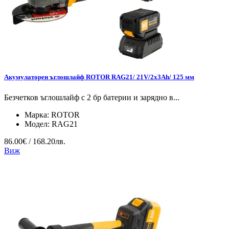
Акумулаторен ъглошлайф ROTOR RAG21/ 21V/2х3Ah/ 125 мм
Безчетков ъглошлайф с 2 бр батерии и зарядно в...
Марка:
ROTOR
Модел:
RAG21
86.00€ / 168.20лв.
Виж