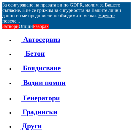
За осигуряване на правата ви по GDPR, молим за Вашето
съгласие. Ние се грижим за сигурността на Вашите лични
данни и сме предприели необходимите мерки.
Научете
повече...
Затвори
Опции
Разбрах
Автосервиз
Бетон
Боядисване
Водни помпи
Генератори
Градински
Други