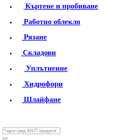
Къртене и пробиване
Работно облекло
Рязане
Складови
Уплътнение
Хидрофори
Шлайфане