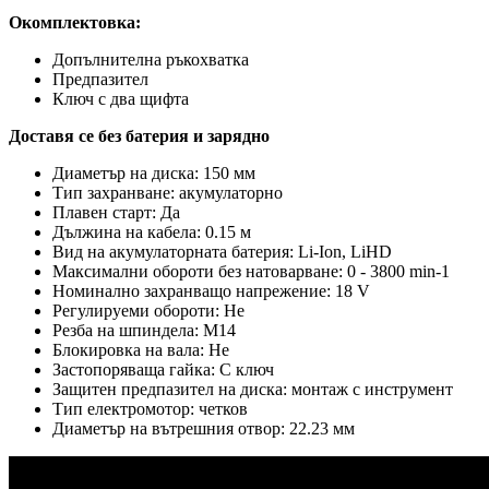
Окомплектовка:
Допълнителна ръкохватка
Предпазител
Ключ с два щифта
Доставя се без батерия и зарядно
Диаметър на диска: 150 мм
Тип захранване: акумулаторно
Плавен старт: Да
Дължина на кабела: 0.15 м
Вид на акумулаторната батерия: Li-Ion, LiHD
Максимални обороти без натоварване: 0 - 3800 min-1
Номинално захранващо напрежение: 18 V
Регулируеми обороти: Не
Резба на шпиндела: M14
Блокировка на вала: Не
Застопоряваща гайка: С ключ
Защитен предпазител на диска: монтаж с инструмент
Тип електромотор: четков
Диаметър на вътрешния отвор: 22.23 мм