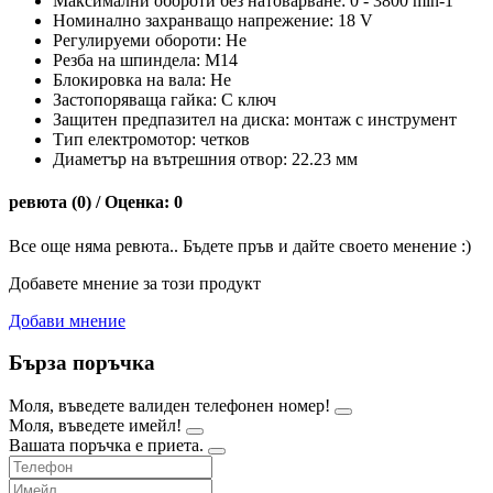
Максимални обороти без натоварване: 0 - 3800 min-1
Номинално захранващо напрежение: 18 V
Регулируеми обороти: Не
Резба на шпиндела: M14
Блокировка на вала: Не
Застопоряваща гайка: С ключ
Защитен предпазител на диска: монтаж с инструмент
Тип електромотор: четков
Диаметър на вътрешния отвор: 22.23 мм
ревюта (0) / Оценка: 0
Все още няма ревюта.. Бъдете пръв и дайте своето менение :)
Добавете мнение за този продукт
Добави мнение
Бърза поръчка
Моля, въведете валиден телефонен номер!
Моля, въведете имейл!
Вашата поръчка е приета.