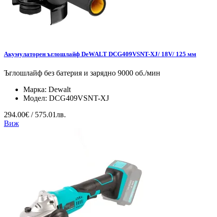
Акумулаторен ъглошлайф DeWALT DCG409VSNT-XJ/ 18V/ 125 мм
Ъглошлайф без батерия и зарядно 9000 об./мин
Марка:
Dewalt
Модел:
DCG409VSNT-XJ
294.00€ / 575.01лв.
Виж