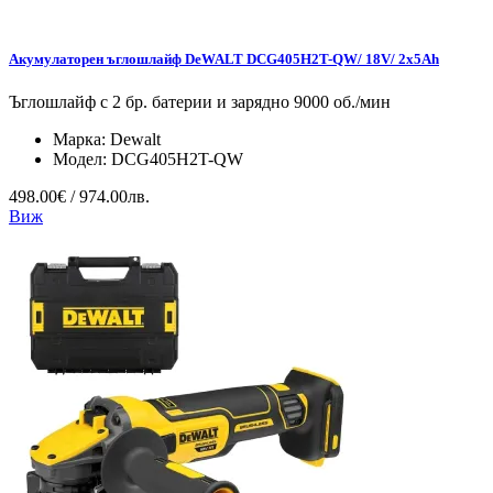
Акумулаторен ъглошлайф DeWALT DCG405H2T-QW/ 18V/ 2x5Ah
Ъглошлайф с 2 бр. батерии и зарядно 9000 об./мин
Марка:
Dewalt
Модел:
DCG405H2T-QW
498.00€ / 974.00лв.
Виж