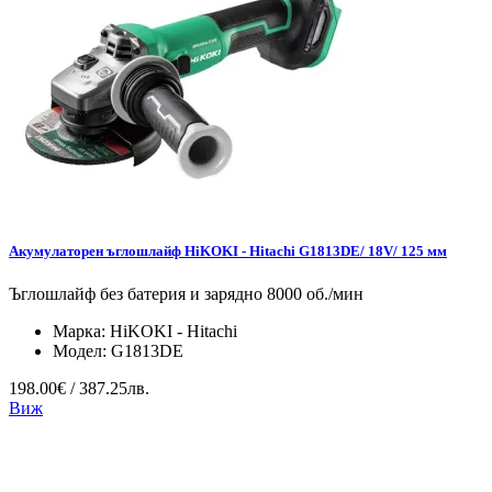
Акумулаторен ъглошлайф HiKOKI - Hitachi G1813DE/ 18V/ 125 мм
Ъглошлайф без батерия и зарядно 8000 об./мин
Марка:
HiKOKI - Hitachi
Модел:
G1813DE
198.00€ / 387.25лв.
Виж