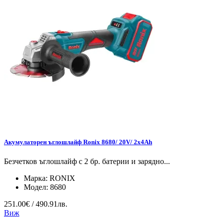
Акумулаторен ъглошлайф Ronix 8680/ 20V/ 2х4Ah
Безчетков ъглошлайф с 2 бр. батерии и зарядно...
Марка:
RONIX
Модел:
8680
251.00€ / 490.91лв.
Виж