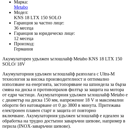
Марка:
Metabo
Модел:
KNS 18 LTX 150 SOLO
Гаранция за частно лице:
36 месеца
Гаранция за юридическо лице:
12 месеца
Произход:
Германия
Акумулаторен удължен ъглошлайф Metabo KNS 18 LTX 150
SOLO/ 18V
Акумулаторния удължен ъглошлайф разполага с Ultra-M
технология за висока производителност и оптимално
използване на енергията, застопоряване на шпиндела за бърза
смяна на диска и противопрахов филтър за защита на мотора
от едри частици. Акумулаторния удължен ъглошлайф Metabo е
с диаметър на диска 150 мм, напрежение 18 V и максимални
обороти без натоварване от 0 до 3800 в минута. Притежава
електронен плавен старт и защита от повторно
включване. Акумулаторния удължен ъглошлайф е идеален за
обработка на трудно достъпни заваръчни шевове, например в
перила (INOX-заваръчни шевове).