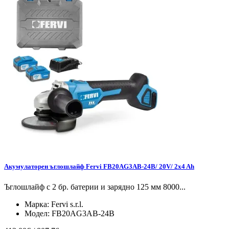
Акумулаторен ъглошлайф Fervi FB20AG3AB-24B/ 20V/ 2x4 Ah
Ъглошлайф с 2 бр. батерии и зарядно 125 мм 8000...
Марка:
Fervi s.r.l.
Модел:
FB20AG3AB-24B