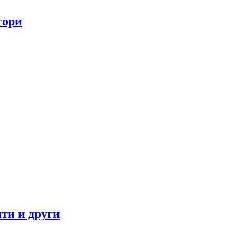
тори
ти и други