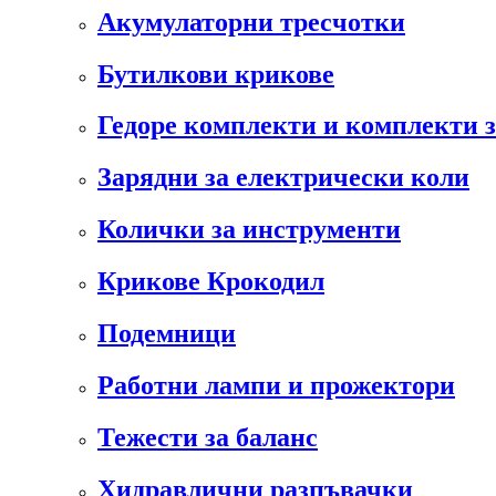
Акумулаторни тресчотки
Бутилкови крикове
Гедоре комплекти и комплекти 
Зарядни за електрически коли
Колички за инструменти
Крикове Крокодил
Подемници
Работни лампи и прожектори
Тежести за баланс
Хидравлични разпъвачки