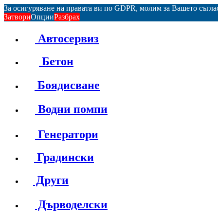
За осигуряване на правата ви по GDPR, молим за Вашето съгл
Затвори
Опции
Разбрах
Автосервиз
Бетон
Боядисване
Водни помпи
Генератори
Градински
Други
Дърводелски