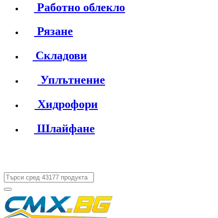
Работно облекло
Рязане
Складови
Уплътнение
Хидрофори
Шлайфане