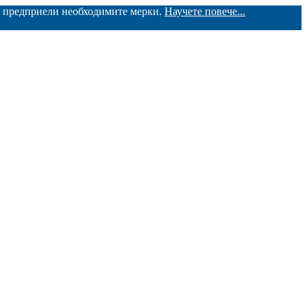
ме предприели необходимите мерки.
Научете повече...