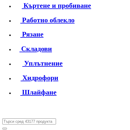
Къртене и пробиване
Работно облекло
Рязане
Складови
Уплътнение
Хидрофори
Шлайфане