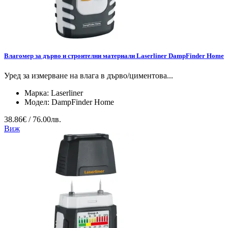
Влагомер за дърво и строителни материали Laserliner DampFinder Home
Уред за измерване на влага в дърво/циментова...
Марка:
Laserliner
Модел:
DampFinder Home
38.86€ / 76.00лв.
Виж