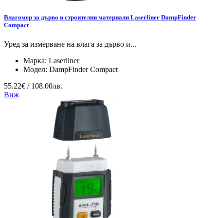
Влагомер за дърво и строителни материали Laserliner DampFinder
Compact
Уред за измерване на влага за дърво и...
Марка:
Laserliner
Модел:
DampFinder Compact
55.22€ / 108.00лв.
Виж