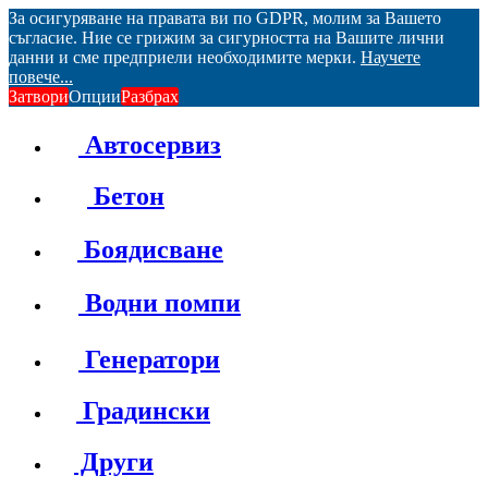
За осигуряване на правата ви по GDPR, молим за Вашето
съгласие. Ние се грижим за сигурността на Вашите лични
данни и сме предприели необходимите мерки.
Научете
повече...
Затвори
Опции
Разбрах
Автосервиз
Бетон
Боядисване
Водни помпи
Генератори
Градински
Други