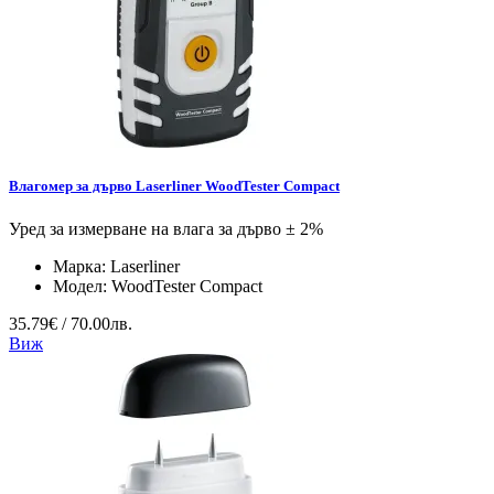
Влагомер за дърво Laserliner WoodTester Compact
Уред за измерване на влага за дърво ± 2%
Марка:
Laserliner
Модел:
WoodTester Compact
35.79€ / 70.00лв.
Виж