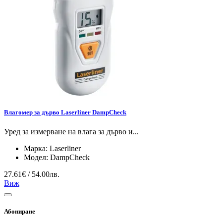
Влагомер за дърво Laserliner DampCheck
Уред за измерване на влага за дърво и...
Марка:
Laserliner
Модел:
DampCheck
27.61€ / 54.00лв.
Виж
Абониране