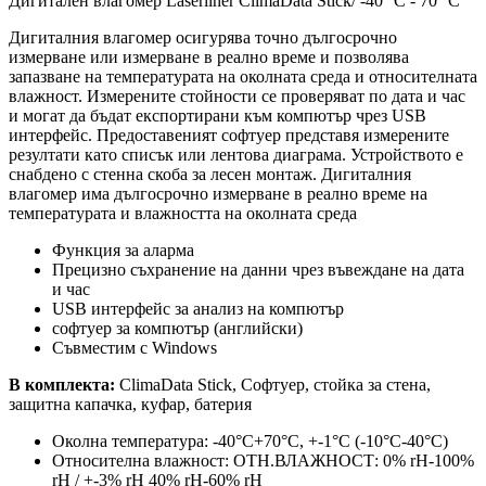
Дигитален влагомер Laserliner ClimaData Stick/ -40 °C - 70 °C
Дигиталния влагомер осигурява точно дългосрочно
измерване или измерване в реално време и позволява
запазване на температурата на околната среда и относителната
влажност. Измерените стойности се проверяват по дата и час
и могат да бъдат експортирани към компютър чрез USB
интерфейс. Предоставеният софтуер представя измерените
резултати като списък или лентова диаграма. Устройството е
снабдено с стенна скоба за лесен монтаж. Дигиталния
влагомер има дългосрочно измерване в реално време на
температурата и влажността на околната среда
Функция за аларма
Прецизно съхранение на данни чрез въвеждане на дата
и час
USB интерфейс за анализ на компютър
софтуер за компютър (английски)
Съвместим с Windows
В комплекта:
ClimaData Stick, Софтуер, стойка за стена,
защитна капачка, куфар, батерия
Околна температура: -40°C+70°C, +-1°C (-10°C-40°C)
Относителна влажност: ОТН.ВЛАЖНОСТ: 0% rH-100%
rH / +-3% rH 40% rH-60% rH