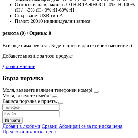
Относителна влажност: ОТН.ВЛАЖНОСТ: 0% rH-100%
rH / +-3% rH 40% rH-60% rH
Свързване: USB тип А
Памет: 20010 индивидуални записа
ревюта (0) / Оценка: 0
Все още няма ревюта.. Бъдете пръв и дайте своето менение :)
Добавете мнение за този продукт
Добави мнение
Бърза поръчка
Моля, въведете валиден телефонен номер!
Моля, въведете имейл!
Вашата поръчка е приета.
Изпрати
Добави в любими
Сравни
Абонирай се за по-ниска цена
Предложи по-ниска цена