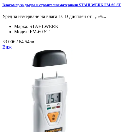
Влагомер за дърво и строителни материали STAHLWERK FM-60 ST
Уред за измерване на влага LCD дисплей от 1,5%...
Марка:
STAHLWERK
Модел:
FM-60 ST
33.00€ / 64.54лв.
Виж