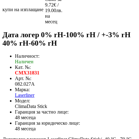
9.72€ /
купи на изплащане
19.00лв.
на
месец
Дата логер 0% rH-100% rH / +-3% rH
40% rH-60% rH
Наличност:
Наличен
Кат. №:
CMX31831
Арт. №:
082.027A
Марка:
Laserliner
Модел:
ClimaData Stick
Гаранция за частно лице:
48 месеца
Гаранция за юридическо лице:
48 месеца