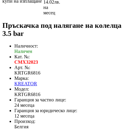
купи на изплащане
14.02лв.
на
месец
Пръскачка под налягане на колелца
3.5 bar
Наличност:
Наличен
Кат. №:
CMX32023
Арт. №:
KRTGR6816
Марка:
KREATOR
Модел:
KRTGR6816
Гаранция за частно лице:
24 месеца
Гаранция за юридическо лице:
12 месеца
Произход:
Белгия