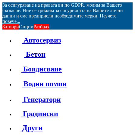
За осигуряване на правата ви по GDPR, молим за Вашето
съгласие. Ние се грижим за сигурността на Вашите лични
данни и сме предприели необходимите мерки.
Научете
повече...
Затвори
Опции
Разбрах
Автосервиз
Бетон
Боядисване
Водни помпи
Генератори
Градински
Други