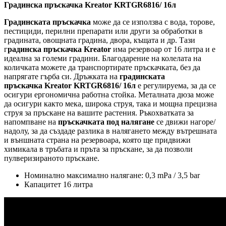
Градинска пръскачка Kreator KRTGR6816/ 16л
Градинската пръскачка
може да се използва с вода, торове,
пестициди, перилни препарати или други за обработки в
градината, овощната градина, двора, къщата и др. Тази
г
радинска пръскачка
Kreator
има резервоар от 16 литра и е
идеална за големи градини. Благодарение на колелата на
количката можете да транспортирате пръскачката, без да
напрягате гърба си. Дръжката на
градинската
пръскачка Kreator KRTGR6816/ 16л
е регулируема, за да се
осигури ергономична работна стойка. Металната дюза може
да осигури както мека, широка струя, така и мощна прецизна
струя за пръскане на вашите растения. Ръкохватката за
напомпване на
пръскачката под налягане
се движи нагоре/
надолу, за да създаде разлика в налягането между вътрешната
и външната страна на резервоара, която ще придвижи
химикала в тръбата и пръта за пръскане, за да позволи
пулверизираното пръскане.
Номинално максимално налягане: 0,3 mPa / 3,5 bar
Капацитет 16 литра