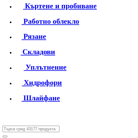
Къртене и пробиване
Работно облекло
Рязане
Складови
Уплътнение
Хидрофори
Шлайфане