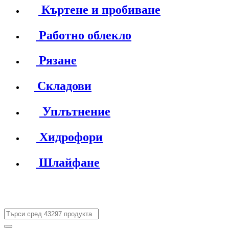
Къртене и пробиване
Работно облекло
Рязане
Складови
Уплътнение
Хидрофори
Шлайфане