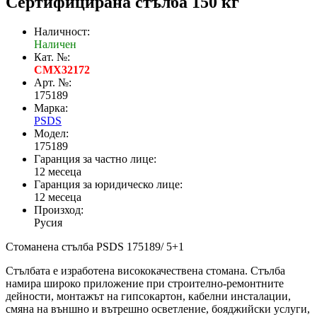
Сертифицирана стълба 150 кг
Наличност:
Наличен
Кат. №:
CMX32172
Арт. №:
175189
Марка:
PSDS
Модел:
175189
Гаранция за частно лице:
12 месеца
Гаранция за юридическо лице:
12 месеца
Произход:
Русия
Стоманена стълба PSDS 175189/ 5+1
Стълбата е изработена висококачествена стомана. Стълба
намира широко приложение при строително-ремонтните
дейности, монтажът на гипсокартон, кабелни инсталации,
смяна на външно и вътрешно осветление, бояджийски услуги,