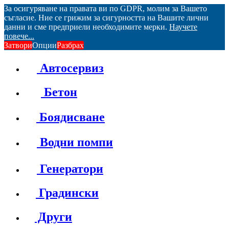
За осигуряване на правата ви по GDPR, молим за Вашето
съгласие. Ние се грижим за сигурността на Вашите лични
данни и сме предприели необходимите мерки.
Научете
повече...
Затвори
Опции
Разбрах
Автосервиз
Бетон
Боядисване
Водни помпи
Генератори
Градински
Други