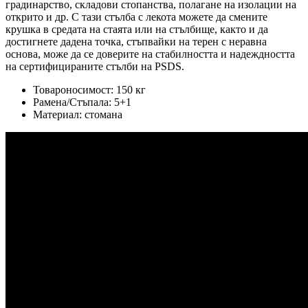
градинарство, складови стопанства, полагане на изолации на
открито и др. С тази стълба с лекота можете да смените
крушка в средата на стаята или на стълбище, както и да
достигнете дадена точка, стъпвайки на терен с неравна
основа, може да се доверите на стабилността и надеждността
на сертифицираните стълби на PSDS.
Товароносимост: 150 кг
Рамена/Стъпала: 5+1
Материал: стомана