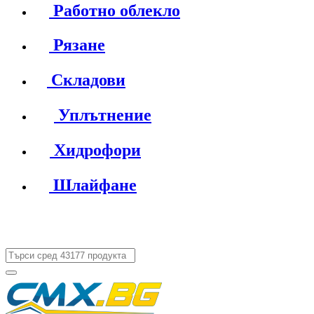
Работно облекло
Рязане
Складови
Уплътнение
Хидрофори
Шлайфане