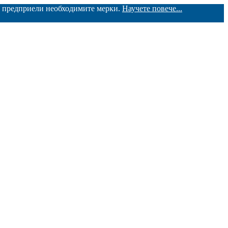
ме предприели необходимите мерки.
Научете повече...