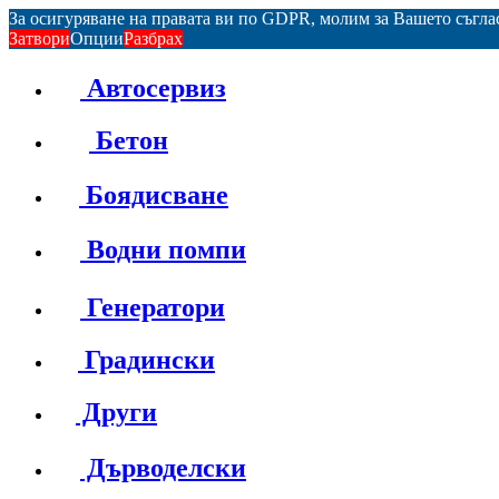
За осигуряване на правата ви по GDPR, молим за Вашето съгл
Затвори
Опции
Разбрах
Автосервиз
Бетон
Боядисване
Водни помпи
Генератори
Градински
Други
Дърводелски