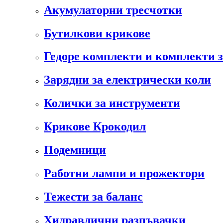
Акумулаторни тресчотки
Бутилкови крикове
Гедоре комплекти и комплекти 
Зарядни за електрически коли
Колички за инструменти
Крикове Крокодил
Подемници
Работни лампи и прожектори
Тежести за баланс
Хидравлични разпъвачки