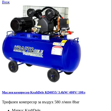
Виж
Маслен компресор KraftDele KD4055/ 3.4kW/ 400V/ 100л
Трифазен компресор за въздух 580 л/мин 8bar
Марка:
KraftDele