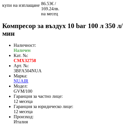
86.53€ /
купи на изплащане
169.24лв.
на месец
Компресор за въздух 10 bar 100 л 350 л/
мин
Наличност:
Наличен
Кат. №:
CMX32758
Арт. №:
3BFA504NUA
Марка:
NUAIR
Модел:
GVM/100
Гаранция за частно лице:
12 месеца
Гаранция за юридическо лице:
12 месеца
Произход:
Италия