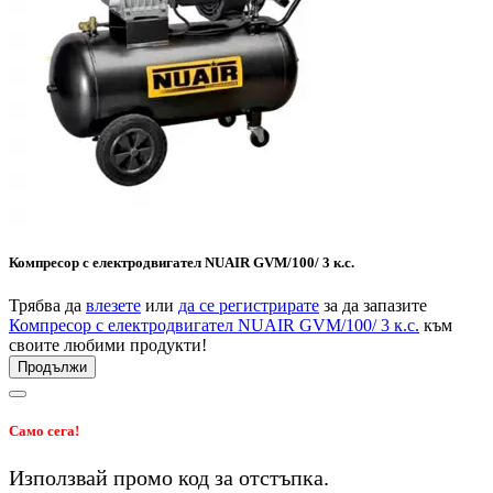
Компресор с електродвигател NUAIR GVM/100/ 3 к.с.
Трябва да
влезете
или
да се регистрирате
за да запазите
Компресор с електродвигател NUAIR GVM/100/ 3 к.с.
към
своите любими продукти!
Продължи
Само сега!
Използвай промо код
за
отстъпка.