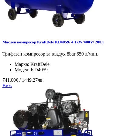
Маслен компресор KraftDele KD4059/ 4.1kW/400V/ 200л
Трифазен компресор за въздух 8bar 650 л/мин.
Марка:
KraftDele
Модел:
KD4059
741.00€ / 1449.27лв.
Виж