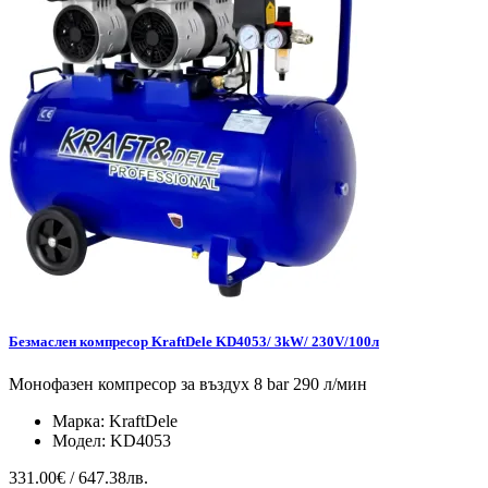
Безмаслен компресор KraftDele KD4053/ 3kW/ 230V/100л
Монофазен компресор за въздух 8 bar 290 л/мин
Марка:
KraftDele
Модел:
KD4053
331.00€ / 647.38лв.