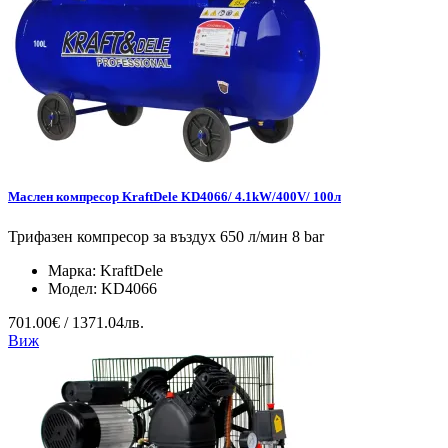
Маслен компресор KraftDele KD4066/ 4.1kW/400V/ 100л
Трифазен компресор за въздух 650 л/мин 8 bar
Марка:
KraftDele
Модел:
KD4066
701.00€ / 1371.04лв.
Виж