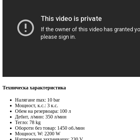
Техническа характеристика
Налягане max: 10 bar
Мощност, к.с.: 3 к.с.
Обем на резервоара: 100 л
Дебит, л/мин: 350 л/мин
Тегло: 78 kg
Обороти без товар: 1450 об./мин
Мощност, W: 2200 W
Напрежение захранващо: 230 V