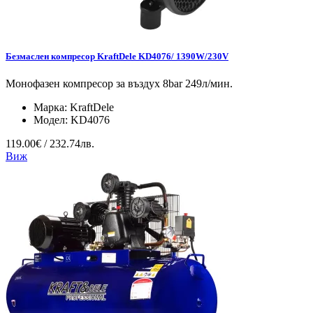
Безмаслен компресор KraftDele KD4076/ 1390W/230V
Монофазен компресор за въздух 8bar 249л/мин.
Марка:
KraftDele
Модел:
KD4076
119.00€ / 232.74лв.
Виж