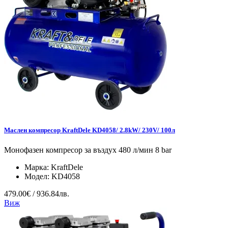
Маслен компресор KraftDele KD4058/ 2.8kW/ 230V/ 100л
Монофазен компресор за въздух 480 л/мин 8 bar
Марка:
KraftDele
Модел:
KD4058
479.00€ / 936.84лв.
Виж