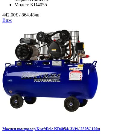
Модел:
KD4055
442.00€ / 864.48лв.
Виж
Маслен компресор KraftDele KD4054/ 3kW/ 230V/ 100л