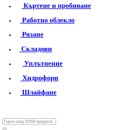
Къртене и пробиване
Работно облекло
Рязане
Складови
Уплътнение
Хидрофори
Шлайфане