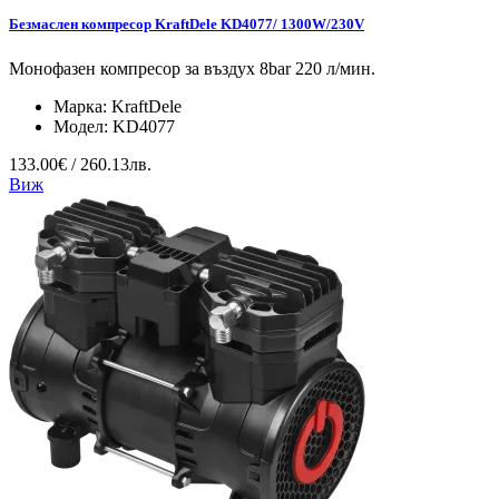
Безмаслен компресор KraftDele KD4077/ 1300W/230V
Монофазен компресор за въздух 8bar 220 л/мин.
Марка:
KraftDele
Модел:
KD4077
133.00€ / 260.13лв.
Виж