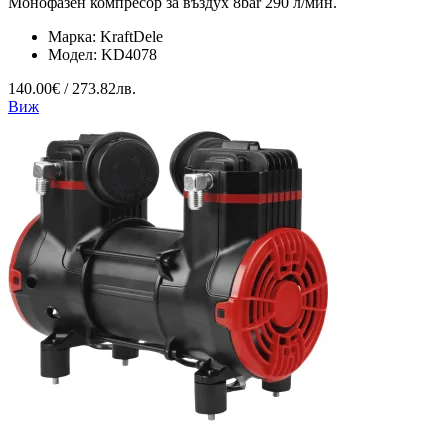
Монофазен компресор за въздух 8bar 290 л/мин.
Марка:
KraftDele
Модел:
KD4078
140.00€ / 273.82лв.
Виж