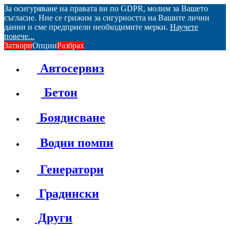
За осигуряване на правата ви по GDPR, молим за Вашето
съгласие. Ние се грижим за сигурността на Вашите лични
данни и сме предприели необходимите мерки.
Научете
повече...
Затвори
Опции
Разбрах
Автосервиз
Бетон
Боядисване
Водни помпи
Генератори
Градински
Други