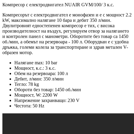
Компресор с електродвигател NUAIR GVM/100/ 3 к.с.
Компресорът с електродвигател е монофазен и е с мощност 2.2
kW, максимално налягане 10 бара и дебит 350 л/мин.
Двулитровият едностепенен компресор е тих, с висока
производителност на въздух, регулируем отвор за налягането
и контролен панел с манометри. Оборотите без товар са 1450
об./мин, а обемът на резервоара - 100 л. Оборудван е с удобна
дръжка, големи колела за транспортиране и здрав метален V-
образен мотор.
Налягане max: 10 bar
Мощност, к.с.: 3 к.с.
Обем на резервоара: 100 л
Дебит, л/мин: 350 л/мин
Тегло: 78 kg
Обороти без товар: 1450 об./мин
Мощност, W: 2200 W
Напрежение захранващо: 230 V
Честота: 50 Hz