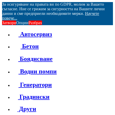
За осигуряване на правата ви по GDPR, молим за Вашето
съгласие. Ние се грижим за сигурността на Вашите лични
данни и сме предприели необходимите мерки.
Научете
повече...
Затвори
Опции
Разбрах
Автосервиз
Бетон
Боядисване
Водни помпи
Генератори
Градински
Други