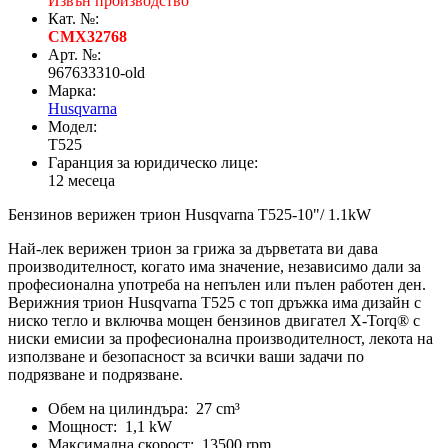
Извън производство
Кат. №:
CMX32768
Арт. №:
967633310-old
Марка:
Husqvarna
Модел:
T525
Гаранция за юридическо лице:
12 месеца
Бензинов верижен трион Husqvarna T525-10"/ 1.1kW
Най-лек верижен трион за грижа за дърветата ви дава
производителност, когато има значение, независимо дали за
професионална употреба на непълен или пълен работен ден.
Верижния трион Husqvarna T525 с топ дръжка има дизайн с
ниско тегло и включва мощен бензинов двигател X-Torq® с
ниски емисии за професионална производителност, лекота на
използване и безопасност за всички ваши задачи по
подрязване и подрязване.
Обем на цилиндъра: 27 cm³
Мощност: 1,1 kW
Максимална скорост: 13500 rpm