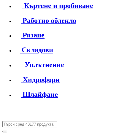
Къртене и пробиване
Работно облекло
Рязане
Складови
Уплътнение
Хидрофори
Шлайфане