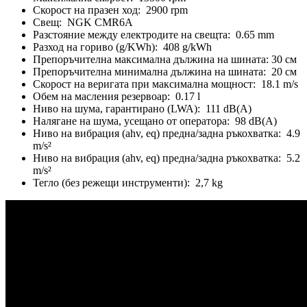
Скорост на празен ход: 2900 rpm
Свещ: NGK CMR6A
Разстояние между електродите на свещта: 0.65 mm
Разход на гориво (g/KWh): 408 g/kWh
Препоръчителна максимална дължина на шината: 30 см
Препоръчителна минимална дължина на шината: 20 см
Скорост на веригата при максимална мощност: 18.1 m/s
Обем на масления резервоар: 0.17 l
Ниво на шума, гарантирано (LWA): 111 dB(A)
Налягане на шума, усещано от оператора: 98 dB(A)
Ниво на вибрация (ahv, eq) предна/задна ръкохватка: 4.9
m/s²
Ниво на вибрация (ahv, eq) предна/задна ръкохватка: 5.2
m/s²
Тегло (без режещи инструменти): 2,7 kg