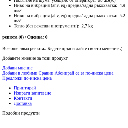
Налягане на шума, усещано от оператора: 98 dB(A)
Ниво на вибрация (ahv, eq) предна/задна ръкохватка: 4.9
m/s²
Ниво на вибрация (ahv, eq) предна/задна ръкохватка: 5.2
m/s²
Тегло (без режещи инструменти): 2,7 kg
ревюта (0) / Оценка: 0
Все още няма ревюта.. Бъдете пръв и дайте своето менение :)
Добавете мнение за този продукт
Добави мнение
Добави в любими
Сравни
Абонирай се за по-ниска цена
Предложи по-ниска цена
Принтирай
Изпрати запитване
Контакти
Доставка
Подобни продукти