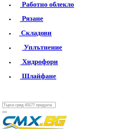
Работно облекло
Рязане
Складови
Уплътнение
Хидрофори
Шлайфане