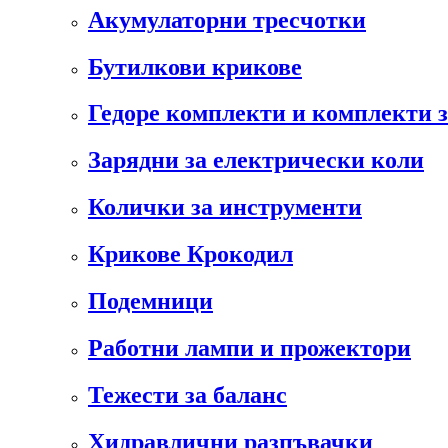
Акумулаторни тресчотки
Бутилкови крикове
Гедоре комплекти и комплекти 
Зарядни за електрически коли
Колички за инструменти
Крикове Крокодил
Подемници
Работни лампи и прожектори
Тежести за баланс
Хидравлични разпъвачки