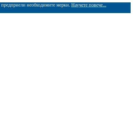
ме предприели необходимите мерки.
Научете повече...