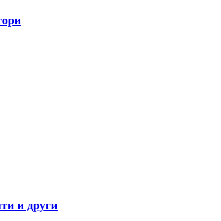
тори
ти и други