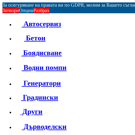
За осигуряване на правата ви по GDPR, молим за Вашето съгл
Затвори
Опции
Разбрах
Автосервиз
Бетон
Боядисване
Водни помпи
Генератори
Градински
Други
Дърводелски