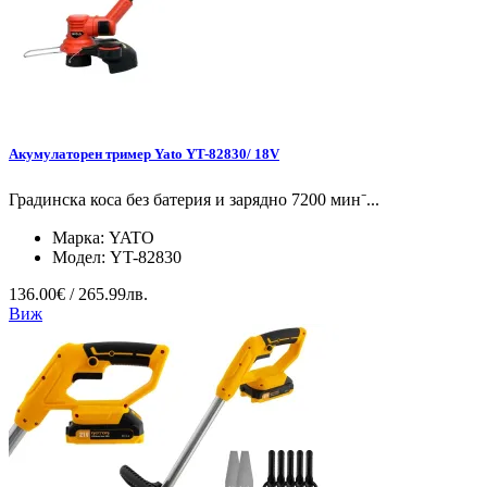
Акумулаторен тример Yato YT-82830/ 18V
Градинска коса без батерия и зарядно 7200 мин⁻...
Марка:
YATO
Модел:
YT-82830
136.00€ / 265.99лв.
Виж