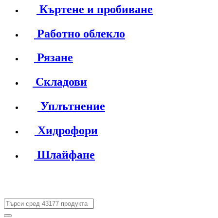
Къртене и пробиване
Работно облекло
Рязане
Складови
Уплътнение
Хидрофори
Шлайфане