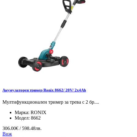
Акумулаторен тример Ronix 8662/ 20V/ 2x4Ah
Мултифункционален тример за трева с 2 бр....
Марка:
RONIX
Модел:
8662
306.00€ / 598.48лв.
Виж