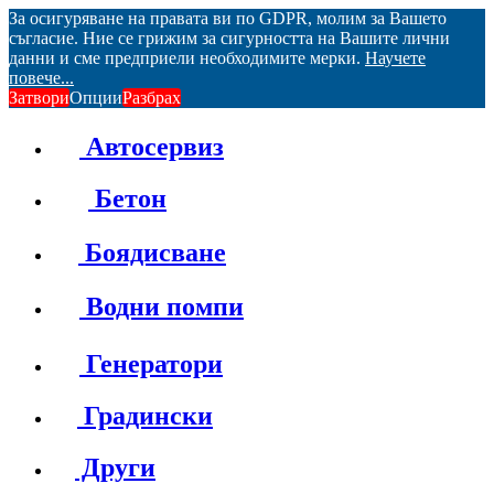
За осигуряване на правата ви по GDPR, молим за Вашето
съгласие. Ние се грижим за сигурността на Вашите лични
данни и сме предприели необходимите мерки.
Научете
повече...
Затвори
Опции
Разбрах
Автосервиз
Бетон
Боядисване
Водни помпи
Генератори
Градински
Други