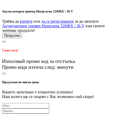
Акумулаторен тример Husqvarna 520iRX / 36 V
Трябва да
влезете
или
да се регистрирате
за да запазите
Акумулаторен тример Husqvarna 520iRX / 36 V
към своите
любими продукти!
Продължи
Само сега!
Използвай промо код
за
отстъпка.
Промо кода изтича след:
минути
Предложи по-ниска цена
Вашето запитване е изпратено успешно!
Наш колега ще се свърже с Вас възможно най-скоро!