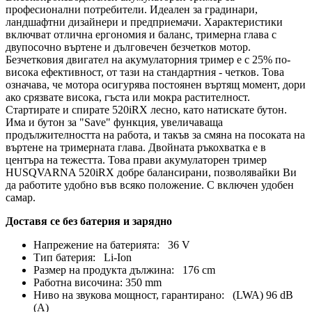
професионални потребители. Идеален за градинари,
ландшафтни дизайнери и предприемачи. Характеристики
включват отлична ергономия и баланс, тримерна глава с
двупосочно въртене и дълговечен безчетков мотор.
Безчетковия двигател на акумулаторния тример е с 25% по-
висока ефективност, от тази на стандартния - четков. Това
означава, че мотора осигурява постоянен въртящ момент, дори
ако срязвате висока, гъста или мокра растителност.
Стартирате и спирате 520iRX лесно, като натискате бутон.
Има и бутон за "Save" функция, увеличаваща
продължителността на работа, и такъв за смяна на посоката на
въртене на тримерната глава. Двойната ръкохватка е в
центъра на тежестта. Това прави акумулаторен тример
HUSQVARNA 520iRX добре балансирани, позволявайки Ви
да работите удобно във всяко положение. С включен удобен
самар.
Доставя се без батерия и зарядно
Напрежение на батерията: 36 V
Тип батерия: Li-Ion
Размер на продукта дължина: 176 cm
Работна височина: 350 mm
Ниво на звукова мощност, гарантирано: (LWA) 96 dB
(A)