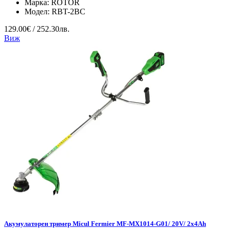
Марка:
ROTOR
Модел:
RBT-2BC
129.00€ / 252.30лв.
Виж
Акумулаторен тример Micul Fermier MF-MX1014-G01/ 20V/ 2x4Ah