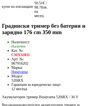
50.51€ /
купи на изплащане
98.78лв.
на
месец
Градински тример без батерия и
зарядно 176 cm 350 mm
Наличност:
Наличен
Кат. №:
CMX32811
Арт. №:
967916202
Марка:
Husqvarna
Модел:
520iRX
Гаранция за юридическо лице:
12 месеца
Акумулаторен тример Husqvarna 520iRX / 36 V
Високопроизводителен акумулаторен тример за