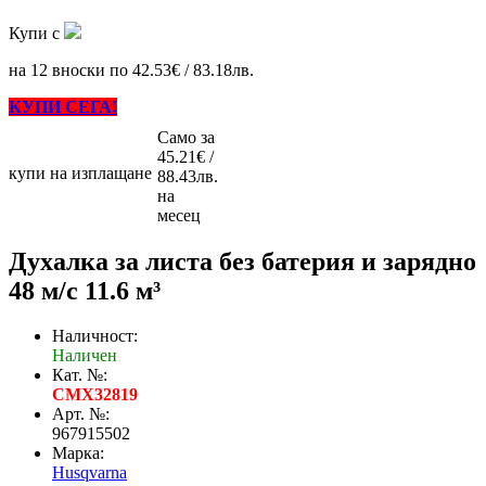
Купи с
на 12 вноски по 42.53€ / 83.18лв.
КУПИ СЕГА!
Само за
45.21€ /
купи на изплащане
88.43лв.
на
месец
Духалка за листа без батерия и зарядно
48 м/с 11.6 м³
Наличност:
Наличен
Кат. №:
CMX32819
Арт. №:
967915502
Марка:
Husqvarna