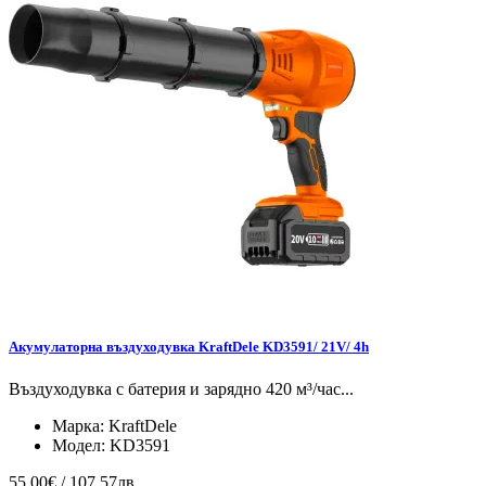
Акумулаторна въздуходувка KraftDele KD3591/ 21V/ 4h
Въздуходувка с батерия и зарядно 420 м³/час...
Марка:
KraftDele
Модел:
KD3591
55.00€ / 107.57лв.