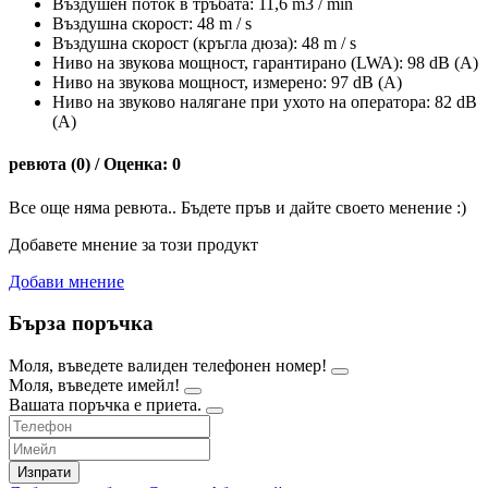
Въздушен поток в тръбата: 11,6 m3 / min
Въздушна скорост: 48 m / s
Въздушна скорост (кръгла дюза): 48 m / s
Ниво на звукова мощност, гарантирано (LWA): 98 dB (A)
Ниво на звукова мощност, измерено: 97 dB (A)
Ниво на звуково налягане при ухото на оператора: 82 dB
(A)
ревюта (0) / Оценка: 0
Все още няма ревюта.. Бъдете пръв и дайте своето менение :)
Добавете мнение за този продукт
Добави мнение
Бърза поръчка
Моля, въведете валиден телефонен номер!
Моля, въведете имейл!
Вашата поръчка е приета.
Изпрати