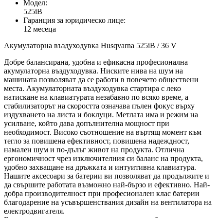
Модел:
525iB
Гаранция за юридическо лице:
12 месеца
Акумулаторна въздуходувка Husqvarna 525iB / 36 V
Добре балансирана, удобна и ефикасна професионална
акумулаторна въздуходувка. Ниските нива на шум на
машината позволяват да се работи в повечето обществени
места. Акумулаторната въздуходувка стартира с леко
натискане на клавиатурата незабавно по всяко време, а
стабилизаторът на скоростта означава пълен фокус върху
издухването на листа и боклуци. Метлата има и режим на
усилване, който дава допълнителна мощност при
необходимост. Високо съотношение на въртящ момент към
тегло за повишена ефективност, повишена надеждност,
намален шум и по-дълъг живот на продукта. Отлична
ергономичност чрез изключителния си баланс на продукта,
удобно захващане на дръжката и интуитивна клавиатура.
Нашите аксесоари за батерии ви позволяват да продължите и
да свършите работата възможно най-бързо и ефективно. Най-
добра производителност при професионален клас батерии
благодарение на усъвършенствания дизайн на вентилатора на
електродвигателя.