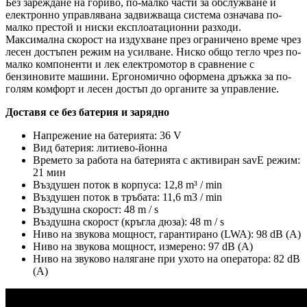
Без зареждане на гориво, по-малко части за обслужване и
електронно управлявана задвижваща система означава по-
малко престой и ниски експлоатационни разходи.
Максимална скорост на издухване през ограничено време чрез
лесен достъпен режим на усилване. Ниско общо тегло чрез по-
малко компоненти и лек електромотор в сравнение с
бензиновите машини. Ергономично оформена дръжка за по-
голям комфорт и лесен достъп до органите за управление.
Доставя се без батерия и зарядно
Напрежение на батерията: 36 V
Вид батерия: литиево-йонна
Времето за работа на батерията с активиран savE режим:
21 мин
Въздушен поток в корпуса: 12,8 m³ / min
Въздушен поток в тръбата: 11,6 m3 / min
Въздушна скорост: 48 m / s
Въздушна скорост (кръгла дюза): 48 m / s
Ниво на звукова мощност, гарантирано (LWA): 98 dB (A)
Ниво на звукова мощност, измерено: 97 dB (A)
Ниво на звуково налягане при ухото на оператора: 82 dB
(A)