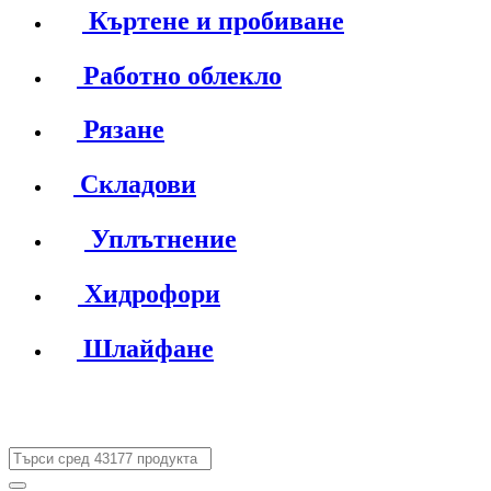
Къртене и пробиване
Работно облекло
Рязане
Складови
Уплътнение
Хидрофори
Шлайфане