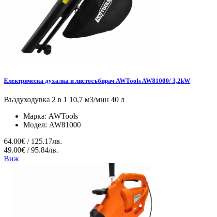
Електрическа духалка и листосъбирач AWTools AW81000/ 3,2kW
Въздуходувка 2 в 1 10,7 м3/мин 40 л
Марка:
AWTools
Модел:
AW81000
64.00€ / 125.17лв.
49.00€ / 95.84лв.
Виж