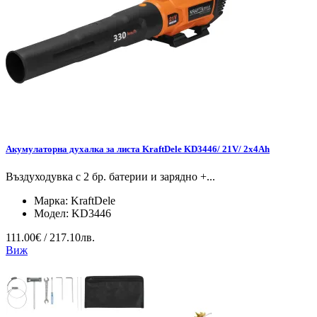
Акумулаторна духалка за листа KraftDele KD3446/ 21V/ 2x4Ah
Въздуходувка с 2 бр. батерии и зарядно +...
Марка:
KraftDele
Модел:
KD3446
111.00€ / 217.10лв.
Виж