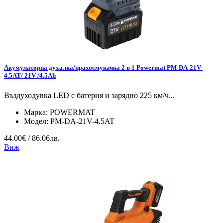
Акумулаторна духалка/прахосмукачка 2 в 1 Powermat PM-DA-21V-
4.5AT/ 21V /4.5Ah
Въздуходувка LED с батерия и зарядно 225 км/ч...
Марка:
POWERMAT
Модел:
PM-DA-21V-4.5AT
44.00€ / 86.06лв.
Виж