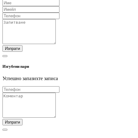
Изпрати
Изгубени пари
Успешно запазихте записа
Изпрати