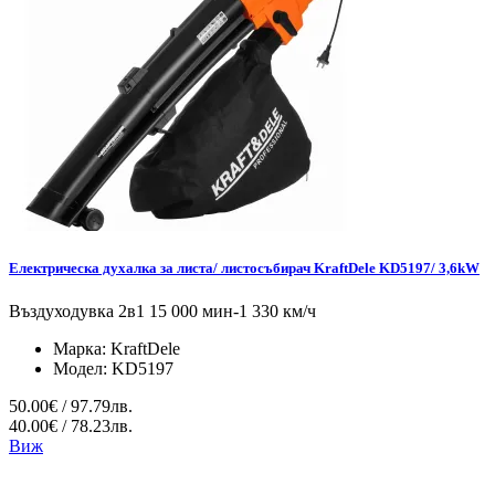
Електрическа духалка за листа/ листосъбирач KraftDele KD5197/ 3,6kW
Въздуходувка 2в1 15 000 мин-1 330 км/ч
Марка:
KraftDele
Модел:
KD5197
50.00€ / 97.79лв.
40.00€ / 78.23лв.
Виж