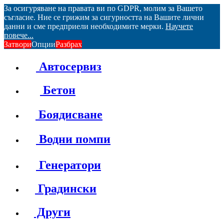
За осигуряване на правата ви по GDPR, молим за Вашето
съгласие. Ние се грижим за сигурността на Вашите лични
данни и сме предприели необходимите мерки.
Научете
повече...
Затвори
Опции
Разбрах
Автосервиз
Бетон
Боядисване
Водни помпи
Генератори
Градински
Други