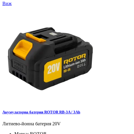
Виж
Акумулаторна батерия ROTOR RB-3A / 3Ah
Литиево-йонна батерия 20V
Марка:
ROTOR