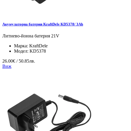
Акумулаторна батерия KraftDele KD5378/ 3Ah
Литиево-йонна батерия 21V
Марка:
KraftDele
Модел:
KD5378
26.00€ / 50.85лв.
Виж