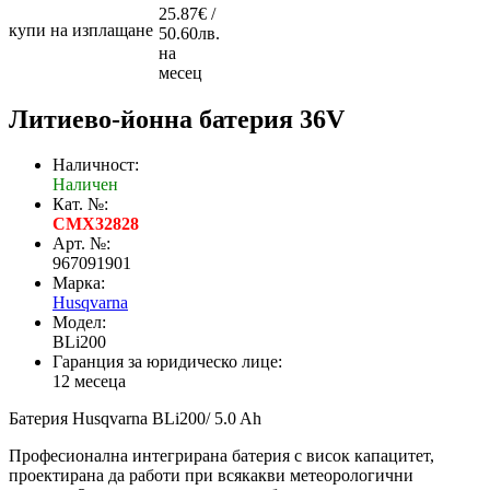
25.87€ /
купи на изплащане
50.60лв.
на
месец
Литиево-йонна батерия 36V
Наличност:
Наличен
Кат. №:
CMX32828
Арт. №:
967091901
Марка:
Husqvarna
Модел:
BLi200
Гаранция за юридическо лице:
12 месеца
Батерия Husqvarna BLi200/ 5.0 Ah
Професионална интегрирана батерия с висок капацитет,
проектирана да работи при всякакви метеорологични