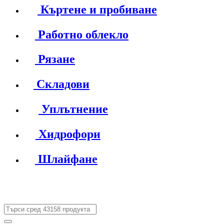
Къртене и пробиване
Работно облекло
Рязане
Складови
Уплътнение
Хидрофори
Шлайфане