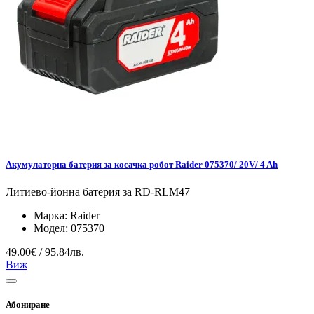
Акумулаторна батерия за косачка робот Raider 075370/ 20V/ 4 Ah
Литиево-йонна батерия за RD-RLM47
Марка:
Raider
Модел:
075370
49.00€ / 95.84лв.
Виж
Абониране