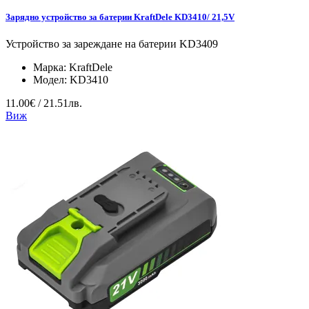
Зарядно устройство за батерии KraftDele KD3410/ 21,5V
Устройство за зареждане на батерии KD3409
Марка:
KraftDele
Модел:
KD3410
11.00€ / 21.51лв.
Виж