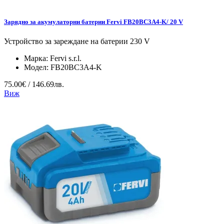
Зарядно за акумулаторни батерии Fervi FB20BC3A4-K/ 20 V
Устройство за зареждане на батерии 230 V
Марка:
Fervi s.r.l.
Модел:
FB20BC3A4-K
75.00€ / 146.69лв.
Виж