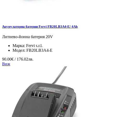
Акумулаторна батерия Fervi FB20LB3A4-E/ 4Ah
Литиево-йонна батерия 20V
Марка:
Fervi s.r.l.
Модел:
FB20LB3A4-E
90.00€ / 176.02лв.
Виж