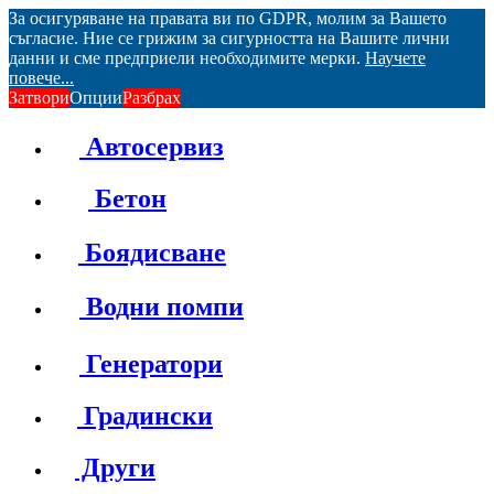
За осигуряване на правата ви по GDPR, молим за Вашето
съгласие. Ние се грижим за сигурността на Вашите лични
данни и сме предприели необходимите мерки.
Научете
повече...
Затвори
Опции
Разбрах
Автосервиз
Бетон
Боядисване
Водни помпи
Генератори
Градински
Други