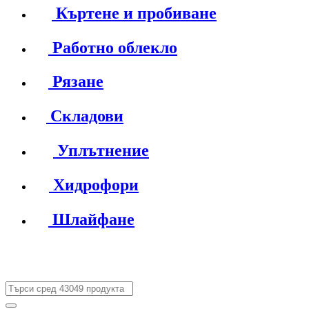
Къртене и пробиване
Работно облекло
Рязане
Складови
Уплътнение
Хидрофори
Шлайфане