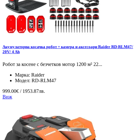
Акумулаторна косачка робот + камера и аксесоари Raider RD-RLM47/
20V/ 4 Ah
Робот за косене с безчетков мотор 1200 м² 22...
Марка:
Raider
Модел:
RD-RLM47
999.00€ / 1953.87лв.
Виж