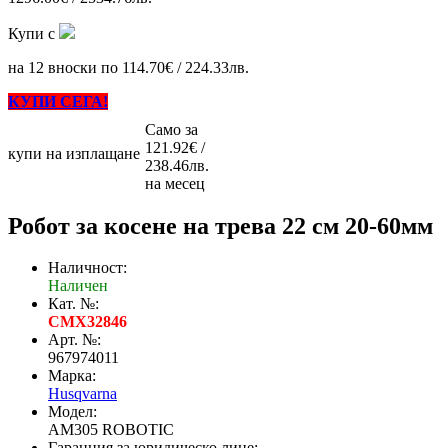
Купи с
на 12 вноски по 114.70€ / 224.33лв.
КУПИ СЕГА!
Само за
121.92€ /
купи на изплащане
238.46лв.
на месец
Робот за косене на трева 22 см 20-60мм
Наличност:
Наличен
Кат. №:
CMX32846
Арт. №:
967974011
Марка:
Husqvarna
Модел:
AM305 ROBOTIC
Гаранция за юридическо лице: