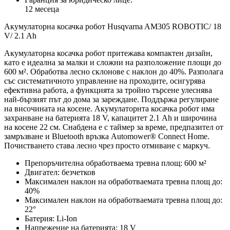
12 месеца
Акумулаторна косачка робот Husqvarna AM305 ROBOTIC/ 18
V/ 2.1 Ah
Акумулаторна косачка робот притежава компактен дизайн,
като е идеална за малки и сложни на разположение площи до
600 м². Обработва лесно склонове с наклон до 40%. Разполага
със систематичното управление на проходите, осигурява
ефективна работа, а функцията за тройно търсене улеснява
най-бързият път до дома за зареждане. Поддържа регулиране
на височината на косене. Акумулаторнта косачка робот има
захранване на батерията 18 V, капацитет 2.1 Ah и широчина
на косене 22 см. Снабдена е с таймер за време, предпазител от
замръзване и Bluetooth връзка Automower® Connect Home.
Почистването става лесно чрез просто отмиване с маркуч.
Препоръчителна обработваема тревна площ: 600 м²
Двигател: безчетков
Максимален наклон на обработваемата тревна площ до:
40%
Максимален наклон на обработваемата тревна площ до:
22°
Батерия: Li-Ion
Напрежение на батерията: 18 V