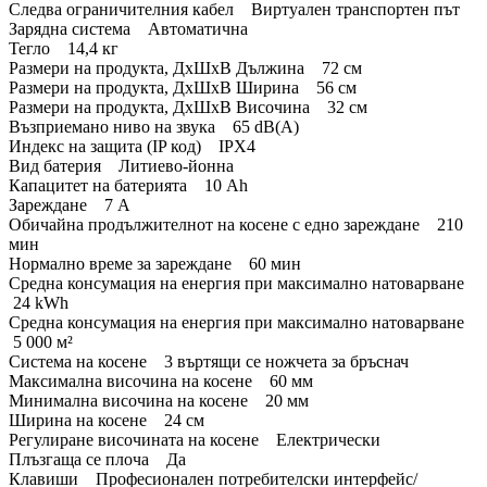
Следва ограничителния кабел Виртуален транспортен път
Зарядна система Автоматична
Тегло 14,4 кг
Размери на продукта, ДxШxВ Дължина 72 см
Размери на продукта, ДxШxВ Ширина 56 см
Размери на продукта, ДxШxВ Височина 32 см
Възприемано ниво на звука 65 dB(A)
Индекс на защита (IP код) IPX4
Вид батерия Литиево-йонна
Капацитет на батерията 10 Ah
Зареждане 7 А
Обичайна продължителнот на косене с едно зареждане 210
мин
Нормално време за зареждане 60 мин
Средна консумация на енергия при максимално натоварване
24 kWh
Средна консумация на енергия при максимално натоварване
5 000 м²
Система на косене 3 въртящи се ножчета за бръснач
Максимална височина на косене 60 мм
Минимална височина на косене 20 мм
Ширина на косене 24 см
Регулиране височината на косене Електрически
Плъзгаща се плоча Да
Клавиши Професионален потребителски интерфейс/