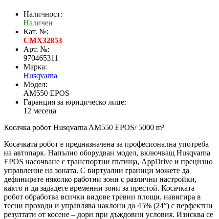
Наличност:
Наличен
Кат. №:
CMX32853
Арт. №:
970465311
Марка:
Husqvarna
Модел:
AM550 EPOS
Гаранция за юридическо лице:
12 месеца
Косачка робот Husqvarna AM550 EPOS/ 5000 m²
Косачката робот е предназначена за професионална употреба
на автопарк. Напълно оборудван модел, включващ Husqvarna
EPOS насочване с транспортни пътища, AppDrive и прецизно
управление на зоната. С виртуални граници можете да
дефинирате няколко работни зони с различни настройки,
както и да зададете временни зони за престой. Косачката
робот обработва всички видове тревни площи, навигира в
тесни проходи и управлява наклони до 45% (24°) с перфектни
резултати от косене – дори при дъждовни условия. Изисква се