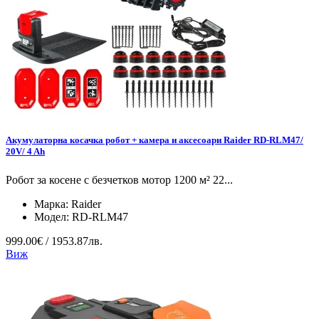
Акумулаторна косачка робот + камера и аксесоари Raider RD-RLM47/
20V/ 4 Ah
Робот за косене с безчетков мотор 1200 м² 22...
Марка:
Raider
Модел:
RD-RLM47
999.00€ / 1953.87лв.
Виж