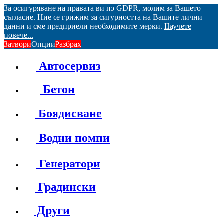
За осигуряване на правата ви по GDPR, молим за Вашето
съгласие. Ние се грижим за сигурността на Вашите лични
данни и сме предприели необходимите мерки.
Научете
повече...
Затвори
Опции
Разбрах
Автосервиз
Бетон
Боядисване
Водни помпи
Генератори
Градински
Други