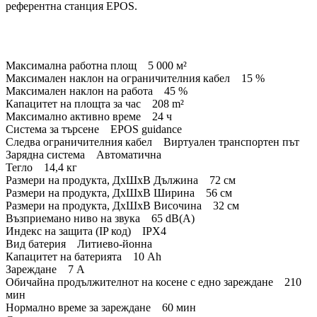
референтна станция EPOS.
Максимална работна площ 5 000 м²
Максимален наклон на ограничителния кабел 15 %
Максимален наклон на работа 45 %
Капацитет на площта за час 208 m²
Максимално активно време 24 ч
Система за търсене EPOS guidance
Следва ограничителния кабел Виртуален транспортен път
Зарядна система Автоматична
Тегло 14,4 кг
Размери на продукта, ДxШxВ Дължина 72 см
Размери на продукта, ДxШxВ Ширина 56 см
Размери на продукта, ДxШxВ Височина 32 см
Възприемано ниво на звука 65 dB(A)
Индекс на защита (IP код) IPX4
Вид батерия Литиево-йонна
Капацитет на батерията 10 Ah
Зареждане 7 А
Обичайна продължителнот на косене с едно зареждане 210
мин
Нормално време за зареждане 60 мин