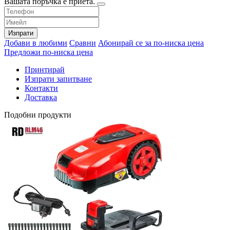
Вашата поръчка е приета.
Изпрати
Добави в любими
Сравни
Абонирай се за по-ниска цена
Предложи по-ниска цена
Принтирай
Изпрати запитване
Контакти
Доставка
Подобни продукти