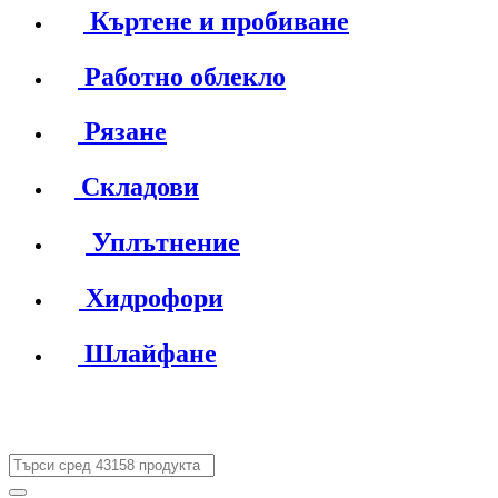
Къртене и пробиване
Работно облекло
Рязане
Складови
Уплътнение
Хидрофори
Шлайфане