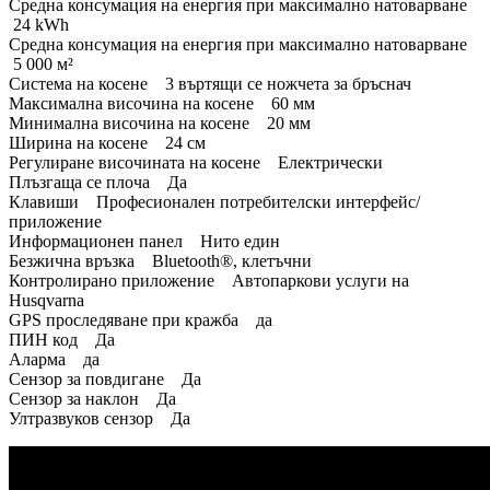
Средна консумация на енергия при максимално натоварване
24 kWh
Средна консумация на енергия при максимално натоварване
5 000 м²
Система на косене 3 въртящи се ножчета за бръснач
Максимална височина на косене 60 мм
Минимална височина на косене 20 мм
Ширина на косене 24 см
Регулиране височината на косене Електрически
Плъзгаща се плоча Да
Клавиши Професионален потребителски интерфейс/
приложение
Информационен панел Нито един
Безжична връзка Bluetooth®, клетъчни
Контролирано приложение Автопаркови услуги на
Husqvarna
GPS проследяване при кражба да
ПИН код Да
Аларма да
Сензор за повдигане Да
Сензор за наклон Да
Ултразвуков сензор Да