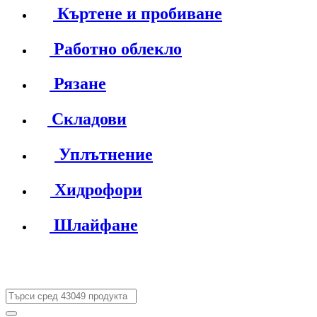
Къртене и пробиване
Работно облекло
Рязане
Складови
Уплътнение
Хидрофори
Шлайфане