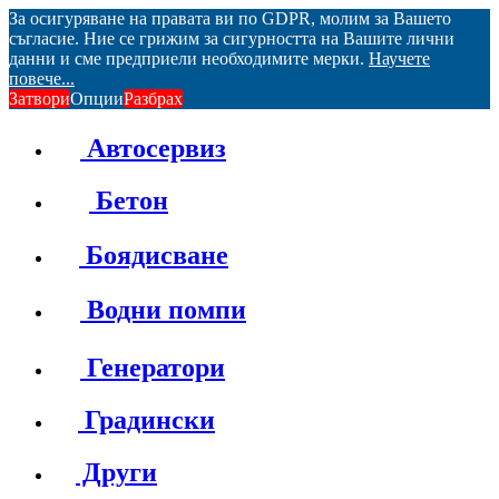
За осигуряване на правата ви по GDPR, молим за Вашето
съгласие. Ние се грижим за сигурността на Вашите лични
данни и сме предприели необходимите мерки.
Научете
повече...
Затвори
Опции
Разбрах
Автосервиз
Бетон
Боядисване
Водни помпи
Генератори
Градински
Други