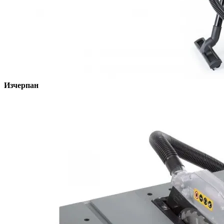
Изчерпан