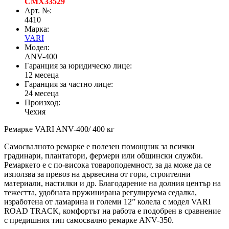
CMX33529
Арт. №:
4410
Марка:
VARI
Модел:
ANV-400
Гаранция за юридическо лице:
12 месеца
Гаранция за частно лице:
24 месеца
Произход:
Чехия
Ремарке VARI ANV-400/ 400 кг
Самосвалното ремарке е полезен помощник за всички
градинари, плантатори, фермери или общински служби.
Ремаркето е с по-висока товароподемност, за да може да се
използва за превоз на дървесина от гори, строителни
материали, настилки и др. Благодарение на долния център на
тежестта, удобната пружинирана регулируема седалка,
изработена от ламарина и големи 12” колела с модел VARI
ROAD TRACK, комфортът на работа е подобрен в сравнение
с предишния тип самосвално ремарке ANV-350.