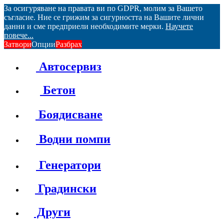
За осигуряване на правата ви по GDPR, молим за Вашето
съгласие. Ние се грижим за сигурността на Вашите лични
данни и сме предприели необходимите мерки.
Научете
повече...
Затвори
Опции
Разбрах
Автосервиз
Бетон
Боядисване
Водни помпи
Генератори
Градински
Други