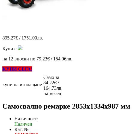
895.27€ / 1751.00лв.
Купи с
на 12 вноски по 79.23€ / 154.96лв.
КУПИ СЕГА!
Само за
84.22€ /
купи на изплащане
164.73лв.
на месец
Самосвално ремарке 2853x1334x987 мм
Наличност:
Наличен
Кат. №: