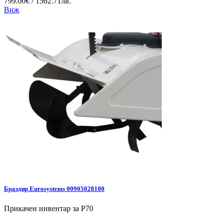
799.00€ / 1562.71лв.
Виж
Браздир Eurosystems 00905028100
Прикачен инвентар за P70