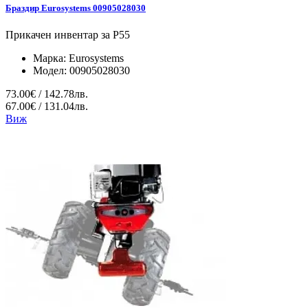
Браздир Eurosystems 00905028030
Прикачен инвентар за P55
Марка:
Eurosystems
Модел:
00905028030
73.00€ / 142.78лв.
67.00€ / 131.04лв.
Виж