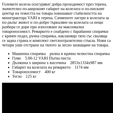
Големите колела осигуряват добра проходимост през терена,
значително по-широкият габарит на колелата и по-ниският
център на тежестта на товара повишават стабилността на
минитрактора VARI в терена. Сачмените лагери в колелата за
по-дълъг живот и по-добро търкаляне на колелата са нещо
разбира се дори при използване на максимална
товароносимост. Ремаркето е снабдено с барабанни спирачки
с крачен педал, ръчна спирачка, накланящо тяло със сваляща
се задна страна и комплект светлоотразителни стъкла. Нови са
четири уши отстрани на тялото за лесно захващане на товара.
Машинна спирачка ръчна и крачна челюстна спирачка
Гуми 5.00-12 VARI Пътна писта
Дължина х ширина х височина 2853x1334x987 мм
Габарит на колелата на ремаркето 1174 мм
Товароносимост 400 кг
Тегло 125 кг