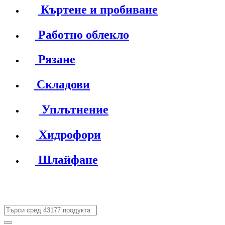
Къртене и пробиване
Работно облекло
Рязане
Складови
Уплътнение
Хидрофори
Шлайфане