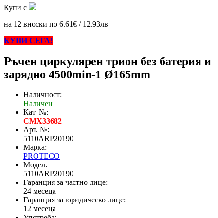
Купи с
на 12 вноски по 6.61€ / 12.93лв.
КУПИ СЕГА!
Ръчен циркулярен трион без батерия и
зарядно 4500min-1 Ø165mm
Наличност:
Наличен
Кат. №:
CMX33682
Арт. №:
5110ARP20190
Марка:
PROTECO
Модел:
5110ARP20190
Гаранция за частно лице:
24 месеца
Гаранция за юридическо лице:
12 месеца
Употреба: