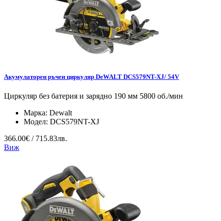
Акумулаторен ръчен циркуляр DeWALT DCS579NT-XJ/ 54V
Циркуляр без батерия и зарядно 190 мм 5800 об./мин
Марка:
Dewalt
Модел:
DCS579NT-XJ
366.00€ / 715.83лв.
Виж