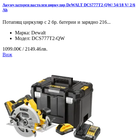
Акумулаторен настолен циркуляр DeWALT DCS777T2-QW/ 54/18 V/ 2/6
Ah
Потапящ циркуляр с 2 бр. батерии и зарядно 216...
Марка:
Dewalt
Модел:
DCS777T2-QW
1099.00€ / 2149.46лв.
Виж