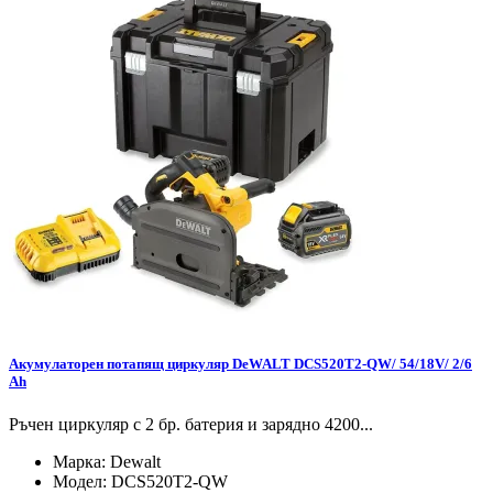
Акумулаторен потапящ циркуляр DeWALT DCS520T2-QW/ 54/18V/ 2/6
Ah
Ръчен циркуляр с 2 бр. батерия и зарядно 4200...
Марка:
Dewalt
Модел:
DCS520T2-QW