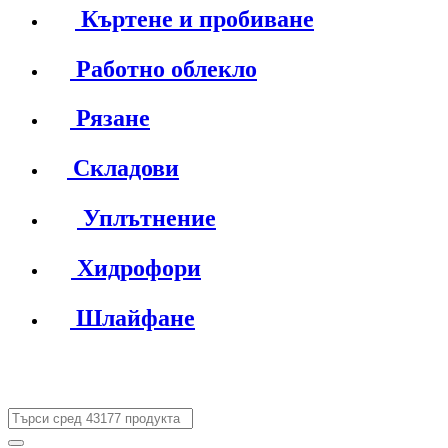
Къртене и пробиване
Работно облекло
Рязане
Складови
Уплътнение
Хидрофори
Шлайфане