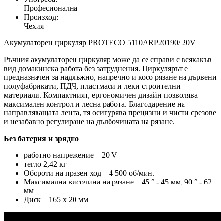
Професионална
Произход:
Чехия
Акумулаторен циркуляр PROTECO 5110ARP20190/ 20V
Ръчния акумулаторен циркуляр може да се справи с всякакъв
вид домакинска работа без затруднения. Циркулярът е
предназначен за надлъжно, напречно и косо рязане на дървени
полуфабрикати, ПДЧ, пластмаси и леки строителни
материали. Компактният, ергономичен дизайн позволява
максимален контрол и лесна работа. Благодарение на
направляващата лента, тя осигурява прецизни и чисти срезове
и незабавно регулиране на дълбочината на рязане.
Без батерия и зрядно
работно напрежение 20 V
тегло 2,42 кг
Обороти на празен ход 4 500 об/мин.
Максимална височина на рязане 45 ° - 45 мм, 90 ° - 62
мм
Диск 165 х 20 мм