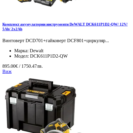
Комплект акумулаторни инструменти DeWALT DCK611P1D2-QW/ 12V/
5Ah/ 2x2Ah
Винтоверт DCD701+гайковерт DCF801+циркуляр...
Марка:
Dewalt
Модел:
DCK611P1D2-QW
895.00€ / 1750.47лв.
Виж