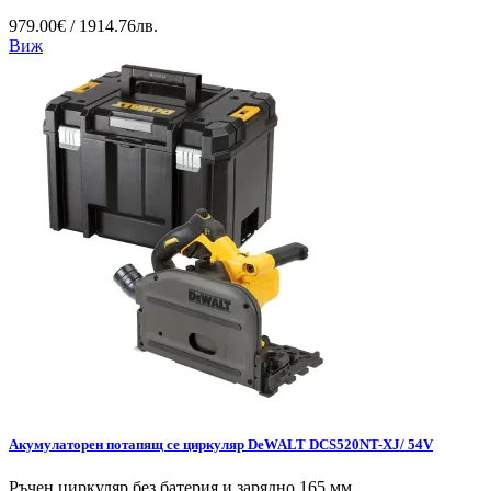
979.00€ / 1914.76лв.
Виж
Акумулаторен потапящ се циркуляр DeWALT DCS520NT-XJ/ 54V
Ръчен циркуляр без батерия и зарядно 165 мм...