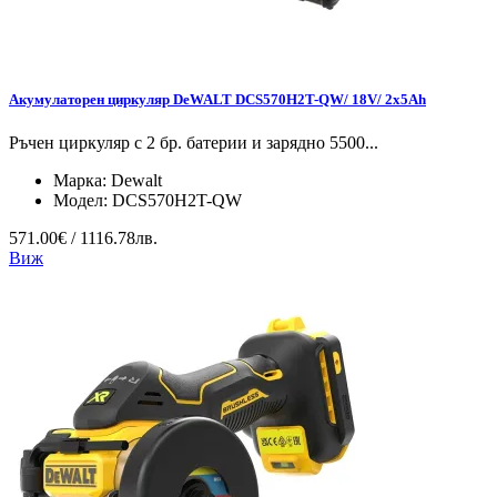
Акумулаторен циркуляр DeWALT DCS570H2T-QW/ 18V/ 2x5Ah
Ръчен циркуляр с 2 бр. батерии и зарядно 5500...
Марка:
Dewalt
Модел:
DCS570H2T-QW
571.00€ / 1116.78лв.
Виж