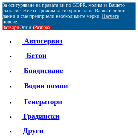
За осигуряване на правата ви по GDPR, молим за Вашето
съгласие. Ние се грижим за сигурността на Вашите лични
данни и сме предприели необходимите мерки.
Научете
повече...
Затвори
Опции
Разбрах
Автосервиз
Бетон
Боядисване
Водни помпи
Генератори
Градински
Други