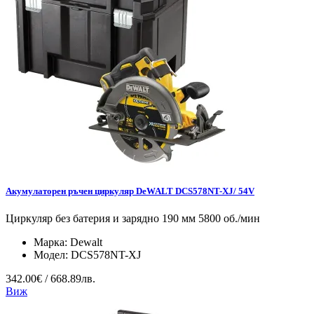
Акумулаторен ръчен циркуляр DeWALT DCS578NT-XJ/ 54V
Циркуляр без батерия и зарядно 190 мм 5800 об./мин
Марка:
Dewalt
Модел:
DCS578NT-XJ
342.00€ / 668.89лв.
Виж