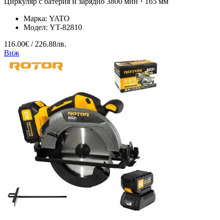
Циркуляр с батерия и зарядно 3800 мин⁻¹ 165 мм
Марка:
YATO
Модел:
YT-82810
116.00€ / 226.88лв.
Виж