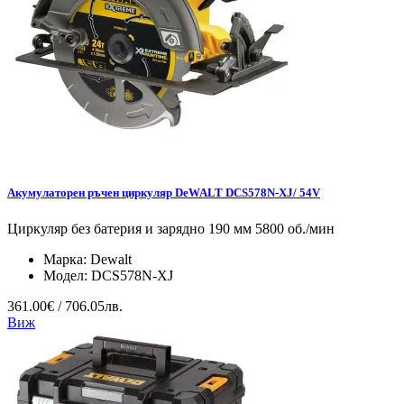
Акумулаторен ръчен циркуляр DeWALT DCS578N-XJ/ 54V
Циркуляр без батерия и зарядно 190 мм 5800 об./мин
Марка:
Dewalt
Модел:
DCS578N-XJ
361.00€ / 706.05лв.
Виж