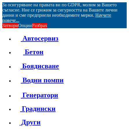
За осигуряване на правата ви по GDPR, молим за Вашето
съгласие. Ние се грижим за сигурността на Вашите лични
данни и сме предприели необходимите мерки.
Научете
повече...
Затвори
Опции
Разбрах
Автосервиз
Бетон
Боядисване
Водни помпи
Генератори
Градински
Други