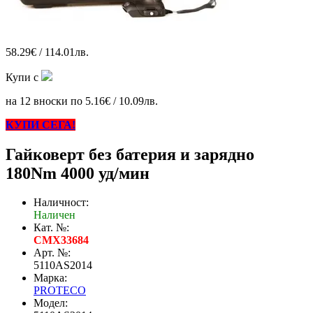
58.29€ / 114.01лв.
Купи с
на 12 вноски по 5.16€ / 10.09лв.
КУПИ СЕГА!
Гайковерт без батерия и зарядно
180Nm 4000 уд/мин
Наличност:
Наличен
Кат. №:
CMX33684
Арт. №:
5110AS2014
Марка:
PROTECO
Модел: