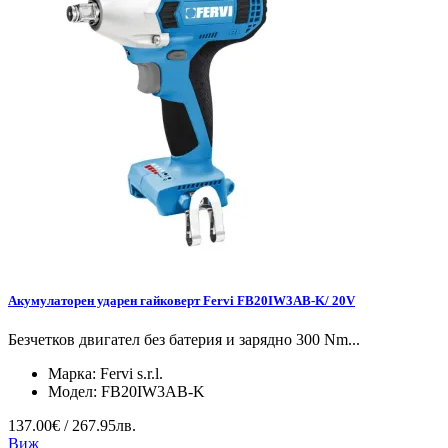
Акумулаторен ударен гайковерт Fervi FB20IW3AB-K/ 20V
Безчетков двигател без батерия и зарядно 300 Nm...
Марка:
Fervi s.r.l.
Модел:
FB20IW3AB-K
137.00€ / 267.95лв.
Виж