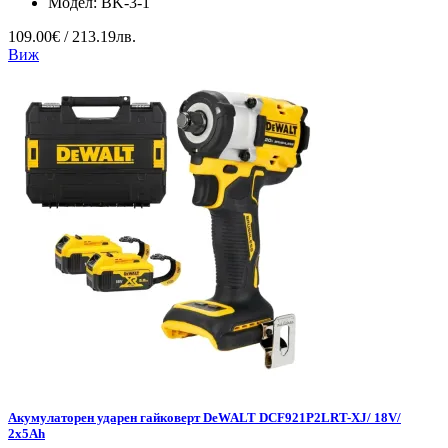
Модел:
BK-3-1
109.00€ / 213.19лв.
Виж
Акумулаторен ударен гайковерт DeWALT DCF921P2LRT-XJ/ 18V/
2x5Ah