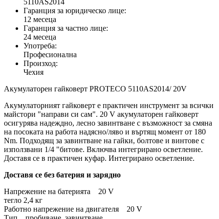
5110AS2014
Гаранция за юридическо лице:
12 месеца
Гаранция за частно лице:
24 месеца
Употреба:
Професионална
Произход:
Чехия
Акумулаторен гайковерт PROTECO 5110AS2014/ 20V
Акумулаторният гайковерт е практичен инструмент за всички
майстори "направи си сам". 20 V акумулаторен гайковерт
осигурява надеждно, лесно завинтване с възможност за смяна
на посоката на работа надясно/ляво и въртящ момент от 180
Nm. Подходящ за завинтване на гайки, болтове и винтове с
използвани 1/4 "битове. Включва интегрирано осветление.
Доставя се в практичен куфар. Интегрирано осветление.
Доставя се без батерия и зарядно
Напрежение на батерията 20 V
тегло 2,4 кг
Работно напрежение на двигателя 20 V
Тип пробиване, завинтване