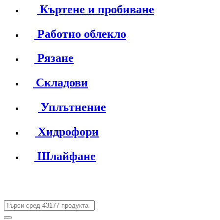
Къртене и пробиване
Работно облекло
Рязане
Складови
Уплътнение
Хидрофори
Шлайфане