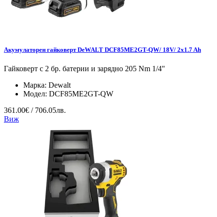
Акумулаторен гайковерт DeWALT DCF85ME2GT-QW/ 18V/ 2x1.7 Ah
Гайковерт с 2 бр. батерии и зарядно 205 Nm 1/4"
Марка:
Dewalt
Модел:
DCF85ME2GT-QW
361.00€ / 706.05лв.
Виж