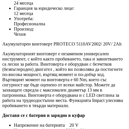
24 месеца
Гаранция за юридическо лице:
12 месеца
Употреба:
Професионална
Произход:
Чехия
Акумулаторен винтоверт PROTECO 5110AV2002/ 20V/ 2Ah
Акумулаторният винтоверт е незаменим универсален
инструмент, с който както пробиването, така и завинтването
са лесни за работа. Винтоверта е оборудван с безчетков
(безвъглероден) двигател , който ви позволява да постигнете
по-висока мощност, въртящ момент и по-добър ход.
Въртящият момент на винтоверта е 60 Nm, което със
сигурност ще бъде оценено от всеки майстор. Можете да
захващате свредла с максимален диаметър 13 мм в
патронника. Винтоверта е оборудвана и с LED светлина за
работа на труднодостъпни места. Функцията Impact улеснява
пробиването в твърди материали.
Доставя се с батерия и зарядно в куфар
Напрежение на батерията 20 V