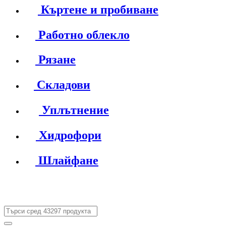
Къртене и пробиване
Работно облекло
Рязане
Складови
Уплътнение
Хидрофори
Шлайфане