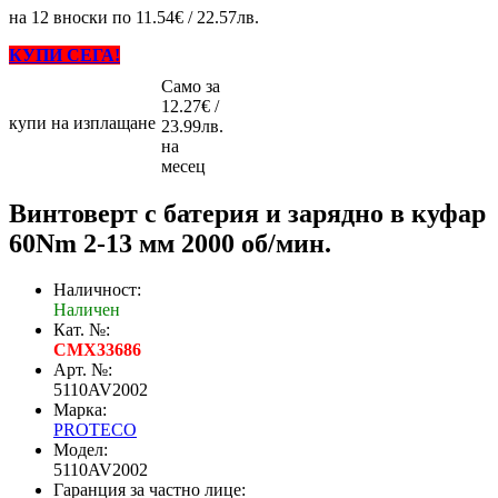
на 12 вноски по 11.54€ / 22.57лв.
КУПИ СЕГА!
Само за
12.27€ /
купи на изплащане
23.99лв.
на
месец
Винтоверт с батерия и зарядно в куфар
60Nm 2-13 мм 2000 об/мин.
Наличност:
Наличен
Кат. №:
CMX33686
Арт. №:
5110AV2002
Марка:
PROTECO
Модел:
5110AV2002
Гаранция за частно лице: