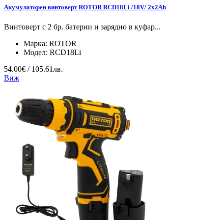
Акумулаторен винтоверт ROTOR RCD18Li /18V/ 2x2Ah
Винтоверт с 2 бр. батерии и зарядно в куфар...
Марка:
ROTOR
Модел:
RCD18Li
54.00€ / 105.61лв.
Виж