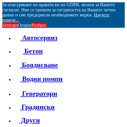
За осигуряване на правата ви по GDPR, молим за Вашето
съгласие. Ние се грижим за сигурността на Вашите лични
данни и сме предприели необходимите мерки.
Научете
повече...
Затвори
Опции
Разбрах
Автосервиз
Бетон
Боядисване
Водни помпи
Генератори
Градински
Други