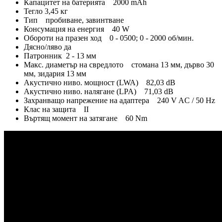
Капацитет на батерията 2000 mAh
Тегло 3,45 кг
Тип пробиване, завинтване
Консумация на енергия 40 W
Обороти на празен ход 0 - 0500; 0 - 2000 об/мин.
Дясно/ляво да
Патронник 2 - 13 мм
Макс. диаметър на свредлото стомана 13 мм, дърво 30
мм, зидария 13 мм
Акустично ниво. мощност (LWA) 82,03 dB
Акустично ниво. налягане (LPA) 71,03 dB
Захранващо напрежение на адаптера 240 V AC / 50 Hz
Клас на защита II
Въртящ момент на затягане 60 Nm