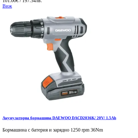
101.00€ / 197.54лв.
Виж
Акумулаторна бормашина DAEWOO DACD2036K/ 20V/ 1.5Ah
Бормашина с батерия и зарядно 1250 rpm 36Nm