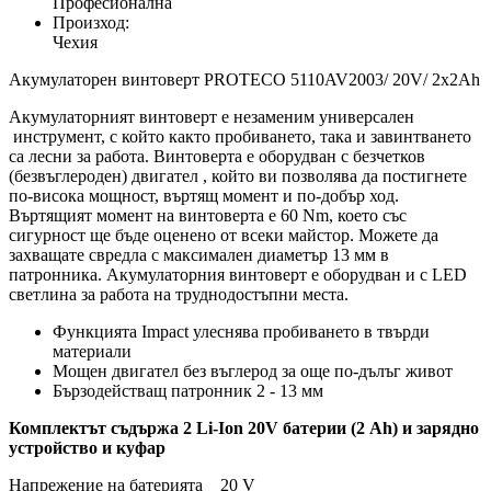
Професионална
Произход:
Чехия
Акумулаторен винтоверт PROTECO 5110AV2003/ 20V/ 2х2Ah
Акумулаторният винтоверт е незаменим универсален
инструмент, с който както пробиването, така и завинтването
са лесни за работа. Винтоверта е оборудван с безчетков
(безвъглероден) двигател , който ви позволява да постигнете
по-висока мощност, въртящ момент и по-добър ход.
Въртящият момент на винтоверта е 60 Nm, което със
сигурност ще бъде оценено от всеки майстор. Можете да
захващате свредла с максимален диаметър 13 мм в
патронника. Акумулаторния винтоверт е оборудван и с LED
светлина за работа на труднодостъпни места.
Функцията Impact улеснява пробиването в твърди
материали
Мощен двигател без въглерод за още по-дълъг живот
Бързодействащ патронник 2 - 13 мм
Комплектът съдържа 2 Li-Ion 20V батерии (2 Ah) и зарядно
устройство и куфар
Напрежение на батерията 20 V