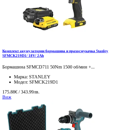
Комплект акумулаторни бормашина и прахосмукачка Stanley
SFMCK219D1/ 18V/ 2Ah
Бормашина SFMCD711 50Nm 1500 об/мин +...
Марка:
STANLEY
Модел:
SFMCK219D1
175.88€ / 343.99лв.
Виж