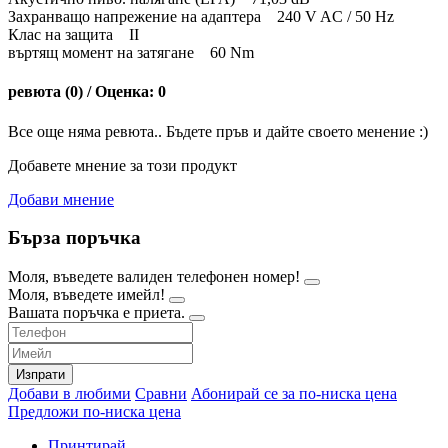
Захранващо напрежение на адаптера 240 V AC / 50 Hz
Клас на защита II
въртящ момент на затягане 60 Nm
ревюта (0) / Оценка: 0
Все още няма ревюта.. Бъдете пръв и дайте своето менение :)
Добавете мнение за този продукт
Добави мнение
Бърза поръчка
Моля, въведете валиден телефонен номер!
Моля, въведете имейл!
Вашата поръчка е приета.
Изпрати
Добави в любими
Сравни
Абонирай се за по-ниска цена
Предложи по-ниска цена
Принтирай