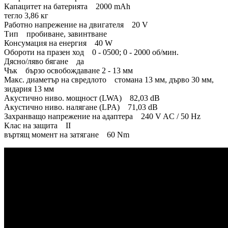
Капацитет на батерията 2000 mAh
тегло 3,86 кг
Работно напрежение на двигателя 20 V
Тип пробиване, завинтване
Консумация на енергия 40 W
Обороти на празен ход 0 - 0500; 0 - 2000 об/мин.
Дясно/ляво бягане да
Чък бързо освобождаване 2 - 13 мм
Макс. диаметър на свредлото стомана 13 мм, дърво 30 мм,
зидария 13 мм
Акустично ниво. мощност (LWA) 82,03 dB
Акустично ниво. налягане (LPA) 71,03 dB
Захранващо напрежение на адаптера 240 V AC / 50 Hz
Клас на защита II
въртящ момент на затягане 60 Nm