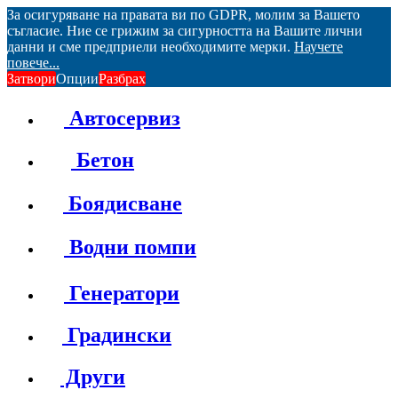
За осигуряване на правата ви по GDPR, молим за Вашето
съгласие. Ние се грижим за сигурността на Вашите лични
данни и сме предприели необходимите мерки.
Научете
повече...
Затвори
Опции
Разбрах
Автосервиз
Бетон
Боядисване
Водни помпи
Генератори
Градински
Други