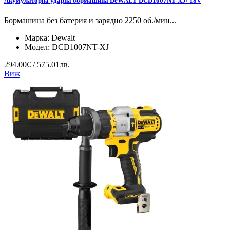
Акумулаторна ударна бормашина DeWALT DCD1007NT-XJ/ 18V
Бормашина без батерия и зарядно 2250 об./мин...
Марка:
Dewalt
Модел:
DCD1007NT-XJ
294.00€ / 575.01лв.
Виж