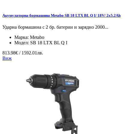
Акумулаторна бормашина Metabo SB 18 LTX BL Q I/ 18V/ 2x5.2Ah
Ударна бормашина с 2 бр. батерии и зарядно 2000...
Марка:
Metabo
Модел:
SB 18 LTX BL Q I
813.98€ / 1592.01лв.
Виж