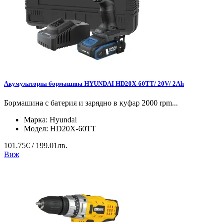
Акумулаторна бормашина HYUNDAI HD20X-60TT/ 20V/ 2Ah
Бормашина с батерия и зарядно в куфар 2000 rpm...
Марка:
Hyundai
Модел:
HD20X-60TT
101.75€ / 199.01лв.
Виж