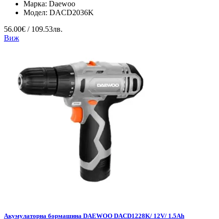
Марка:
Daewoo
Модел:
DACD2036K
56.00€ / 109.53лв.
Виж
Акумулаторна бормашина DAEWOO DACD1228K/ 12V/ 1.5Ah