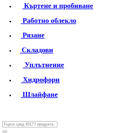
Къртене и пробиване
Работно облекло
Рязане
Складови
Уплътнение
Хидрофори
Шлайфане