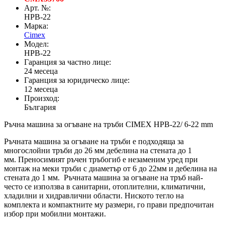
Арт. №:
HPB-22
Марка:
Cimex
Модел:
HPB-22
Гаранция за частно лице:
24 месеца
Гаранция за юридическо лице:
12 месеца
Произход:
България
Ръчна машина за огъване на тръби CIMEX HPB-22/ 6-22 mm
Ръчната машина за огъване на тръби е подходяща за
многослойни тръби до 26 мм дебелина на стената до 1
мм. Преносимият ръчен тръбогиб е незаменим уред при
монтаж на меки тръби с диаметър от 6 до 22мм и дебелина на
стената до 1 мм. Ръчната машина за огъване на тръб най-
често се използва в санитарни, отоплителни, климатични,
хладилни и хидравлични области. Ниското тегло на
комплекта и компактните му размери, го прави предпочитан
избор при мобилни монтажи.