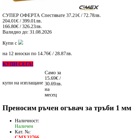
СУПЕР ОФЕРТА
Спестявате
37.21€ / 72.78лв.
204.01€ / 399.01лв.
166.80€ / 326.23лв.
Валидно до:
31.08.2026
Купи с
на 12 вноски по 14.76€ / 28.87лв.
КУПИ СЕГА!
Само за
15.69€ /
купи на изплащане
30.69лв.
на
месец
Преносим ръчен огъвач за тръби 1 мм
Наличност:
Наличен
Кат. №:
CMX33766