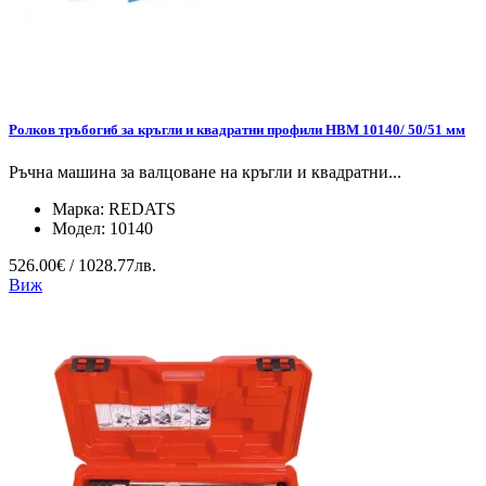
Ролков тръбогиб за кръгли и квадратни профили HBM 10140/ 50/51 мм
Ръчна машина за валцоване на кръгли и квадратни...
Марка:
REDATS
Модел:
10140
526.00€ / 1028.77лв.
Виж