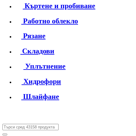
Къртене и пробиване
Работно облекло
Рязане
Складови
Уплътнение
Хидрофори
Шлайфане