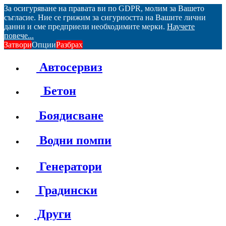
За осигуряване на правата ви по GDPR, молим за Вашето
съгласие. Ние се грижим за сигурността на Вашите лични
данни и сме предприели необходимите мерки.
Научете
повече...
Затвори
Опции
Разбрах
Автосервиз
Бетон
Боядисване
Водни помпи
Генератори
Градински
Други