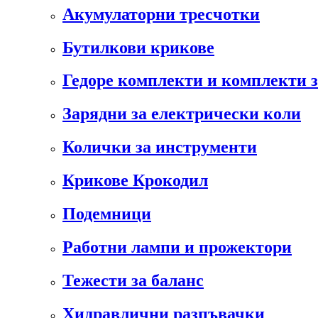
Акумулаторни тресчотки
Бутилкови крикове
Гедоре комплекти и комплекти 
Зарядни за електрически коли
Колички за инструменти
Крикове Крокодил
Подемници
Работни лампи и прожектори
Тежести за баланс
Хидравлични разпъвачки