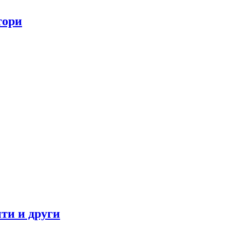
тори
ти и други