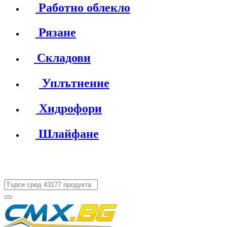
Работно облекло
Рязане
Складови
Уплътнение
Хидрофори
Шлайфане