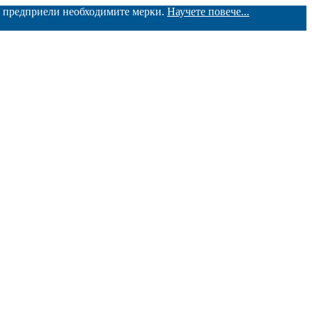
ме предприели необходимите мерки.
Научете повече...