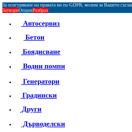
За осигуряване на правата ви по GDPR, молим за Вашето съгл
Затвори
Опции
Разбрах
Автосервиз
Бетон
Боядисване
Водни помпи
Генератори
Градински
Други
Дърводелски