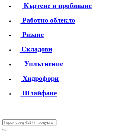
Къртене и пробиване
Работно облекло
Рязане
Складови
Уплътнение
Хидрофори
Шлайфане