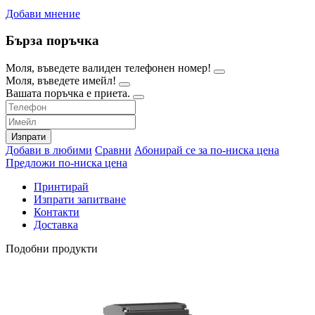
Добави мнение
Бърза поръчка
Моля, въведете валиден телефонен номер!
Моля, въведете имейл!
Вашата поръчка е приета.
Изпрати
Добави в любими
Сравни
Абонирай се за по-ниска цена
Предложи по-ниска цена
Принтирай
Изпрати запитване
Контакти
Доставка
Подобни продукти