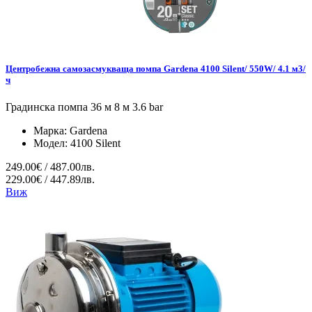
Центробежна самозасмукваща помпа Gardena 4100 Silent/ 550W/ 4.1 м3/
ч
Градинска помпа 36 м 8 м 3.6 bar
Марка:
Gardena
Модел:
4100 Silent
249.00€ / 487.00лв.
229.00€ / 447.89лв.
Виж