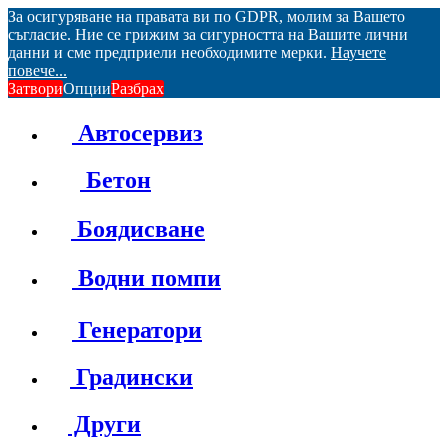
За осигуряване на правата ви по GDPR, молим за Вашето
съгласие. Ние се грижим за сигурността на Вашите лични
данни и сме предприели необходимите мерки.
Научете
повече...
Затвори
Опции
Разбрах
Автосервиз
Бетон
Боядисване
Водни помпи
Генератори
Градински
Други