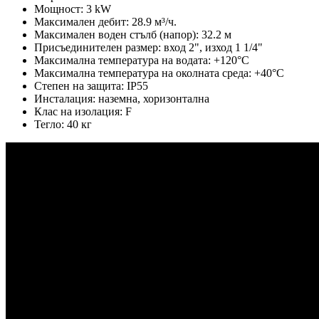
Мощност: 3 kW
Максимален дебит: 28.9 м³/ч.
Максимален воден стълб (напор): 32.2 м
Присъединителен размер: вход 2", изход 1 1/4"
Максимална температура на водата: +120°C
Максимална температура на околната среда: +40°С
Степен на защита: IP55
Инсталация: наземна, хоризонтална
Клас на изолация: F
Тегло: 40 кг