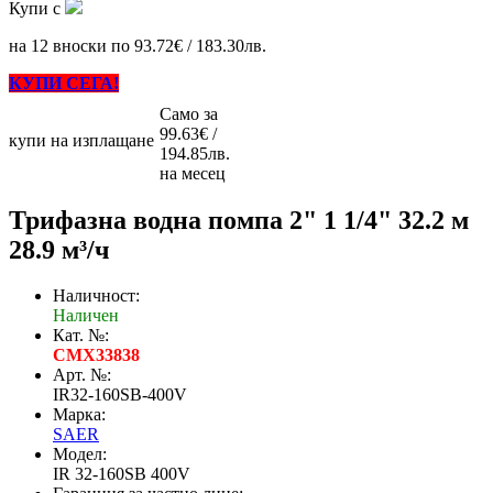
Купи с
на 12 вноски по 93.72€ / 183.30лв.
КУПИ СЕГА!
Само за
99.63€ /
купи на изплащане
194.85лв.
на месец
Трифазна водна помпа 2" 1 1/4" 32.2 м
28.9 м³/ч
Наличност:
Наличен
Кат. №:
CMX33838
Арт. №:
IR32-160SB-400V
Марка:
SAER
Модел:
IR 32-160SB 400V