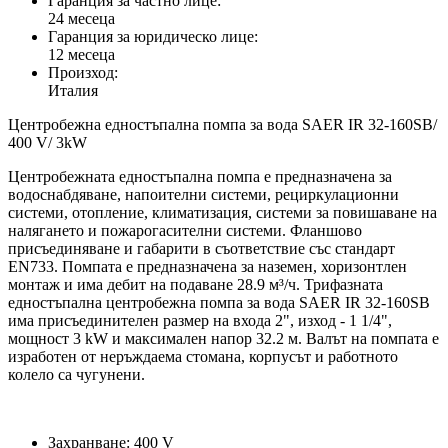
Гаранция за частно лице:
24 месеца
Гаранция за юридическо лице:
12 месеца
Произход:
Италия
Центробежна едностъпална помпа за вода SAER IR 32-160SB/
400 V/ 3kW
Центробежната едностъпална помпа е предназначена за
водоснабдяване, напоителни системи, рециркулационни
системи, отопление, климатизация, системи за повишаване на
налягането и пожарогасителни системи. Фланшово
присъединяване и габарити в съответствие със стандарт
EN733. Помпата е предназначена за наземен, хоризонтлен
монтаж и има дебит на подаване 28.9 м³/ч. Трифазната
едностъпална центробежна помпа за вода SAER IR 32-160SB
има присъединителен размер на входа 2", изход - 1 1/4",
мощност 3 kW и максимален напор 32.2 м. Валът на помпата е
изработен от неръждаема стомана, корпусът и работното
колело са чугунени.
Захранване: 400 V