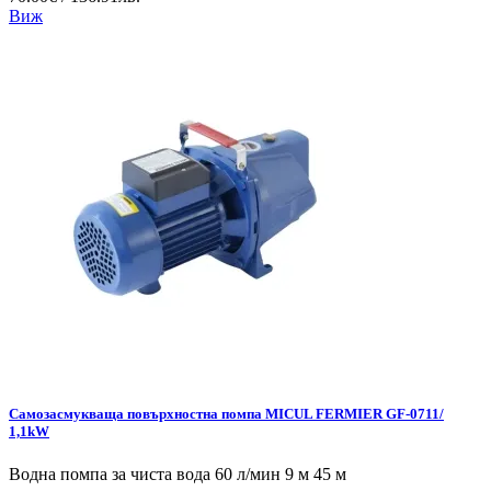
Виж
Самозасмукваща повърхностна помпа MICUL FERMIER GF-0711/
1,1kW
Водна помпа за чиста вода 60 л/мин 9 м 45 м