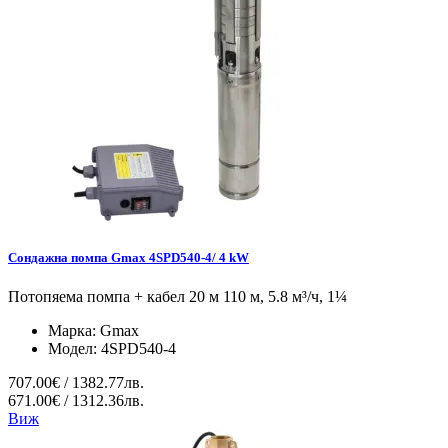
Сондажна помпа Gmax 4SPD540-4/ 4 kW
Потопяема помпа + кабел 20 м 110 м, 5.8 м³/ч, 1¼
Марка:
Gmax
Модел:
4SPD540-4
707.00€ / 1382.77лв.
671.00€ / 1312.36лв.
Виж