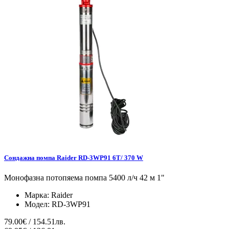
Сондажна помпа Raider RD-3WP91 6T/ 370 W
Монофазна потопяема помпа 5400 л/ч 42 м 1"
Марка:
Raider
Модел:
RD-3WP91
79.00€ / 154.51лв.