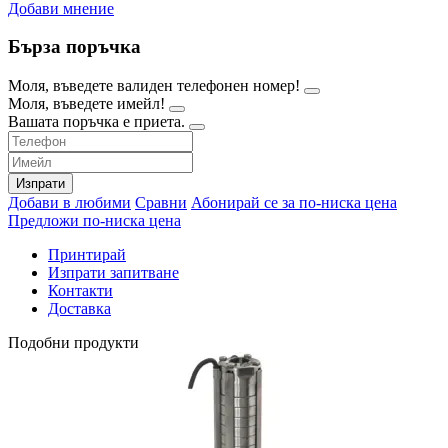
Добави мнение
Бърза поръчка
Моля, въведете валиден телефонен номер!
Моля, въведете имейл!
Вашата поръчка е приета.
Изпрати
Добави в любими
Сравни
Абонирай се за по-ниска цена
Предложи по-ниска цена
Принтирай
Изпрати запитване
Контакти
Доставка
Подобни продукти