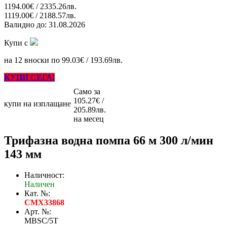
1194.00€ / 2335.26лв.
1119.00€ / 2188.57лв.
Валидно до:
31.08.2026
Купи с
на 12 вноски по 99.03€ / 193.69лв.
КУПИ СЕГА!
Само за
105.27€ /
купи на изплащане
205.89лв.
на месец
Трифазна водна помпа 66 м 300 л/мин
143 мм
Наличност:
Наличен
Кат. №:
CMX33868
Арт. №:
MBSC/5T