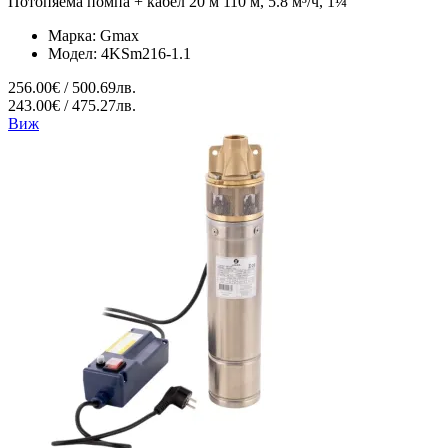
Потопяема помпа + кабел 20 м 110 м, 5.8 м³/ч, 1¼
Марка:
Gmax
Модел:
4KSm216-1.1
256.00€ / 500.69лв.
243.00€ / 475.27лв.
Виж