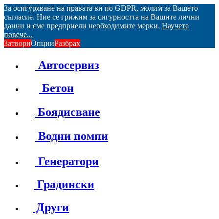
За осигуряване на правата ви по GDPR, молим за Вашето
съгласие. Ние се грижим за сигурността на Вашите лични
данни и сме предприели необходимите мерки.
Научете
повече...
Затвори
Опции
Разбрах
Автосервиз
Бетон
Боядисване
Водни помпи
Генератори
Градински
Други