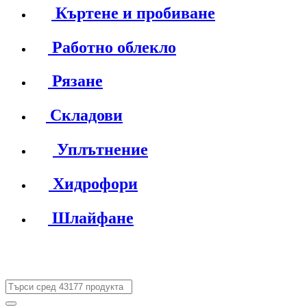
Къртене и пробиване
Работно облекло
Рязане
Складови
Уплътнение
Хидрофори
Шлайфане