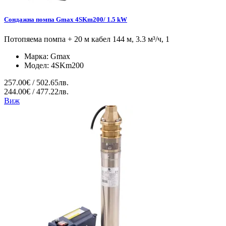
Сондажна помпа Gmax 4SKm200/ 1.5 kW
Потопяема помпа + 20 м кабел 144 м, 3.3 м³/ч, 1
Марка:
Gmax
Модел:
4SKm200
257.00€ / 502.65лв.
244.00€ / 477.22лв.
Виж