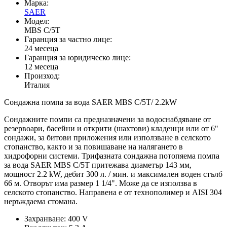
Марка:
SAER
Модел:
MBS C/5T
Гаранция за частно лице:
24 месеца
Гаранция за юридическо лице:
12 месеца
Произход:
Италия
Сондажна помпа за вода SAER MBS C/5T/ 2.2kW
Сондажните помпи са предназначени за водоснабдяване от
резервоари, басейни и открити (шахтови) кладенци или от 6"
сондажи, за битови приложения или използване в селското
стопанство, както и за повишаване на налягането в
хидрофорни системи. Трифазната сондажна потопяема помпа
за вода SAER MBS C/5T притежава диаметър 143 мм,
мощност 2.2 kW, дебит 300 л. / мин. и максимален воден стълб
66 м. Oтворът има размер 1 1/4". Може да се използва в
селското стопанство. Направена е от технополимер и AISI 304
неръждаема стомана.
Захранване: 400 V