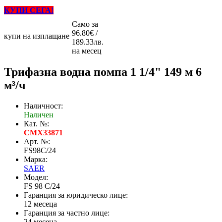
КУПИ СЕГА!
Само за
96.80€ /
купи на изплащане
189.33лв.
на месец
Трифазна водна помпа 1 1/4" 149 м 6
м³/ч
Наличност:
Наличен
Кат. №:
CMX33871
Арт. №:
FS98C/24
Марка:
SAER
Модел:
FS 98 C/24
Гаранция за юридическо лице:
12 месеца
Гаранция за частно лице:
24 месеца