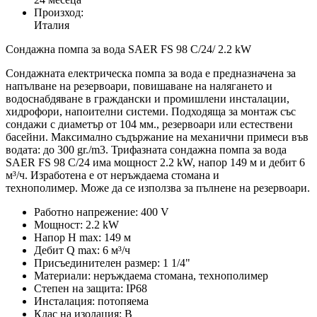
Произход:
Италия
Сондажна помпа за вода SAER FS 98 C/24/ 2.2 kW
Сондажната електрическа помпа за вода е предназначена за
напълване на резервоари, повишаване на налягането и
водоснабдяване в граждански и промишлени инсталации,
хидрофори, напоителни системи. Подходяща за монтаж със
сондажи с диаметър от 104 мм., резервоари или естествени
басейни. Максимално съдържание на механични примеси във
водата: до 300 gr./m3. Трифазната сондажна помпа за вода
SAER FS 98 C/24 има мощност 2.2 kW, напор 149 м и дебит 6
м³/ч. Изработена е от неръждаема стомана и
технополимер. Може да се използва за пълнене на резервоари.
Работно напрежение: 400 V
Мощност: 2.2 kW
Напор H max: 149 м
Дебит Q max: 6 м³/ч
Присъединителен размер: 1 1/4"
Материали: неръждаема стомана, технополимер
Степен на защита: IP68
Инсталация: потопяема
Клас на изолация: B