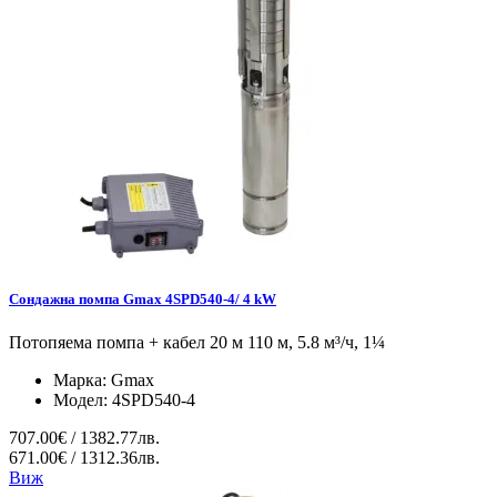
Сондажна помпа Gmax 4SPD540-4/ 4 kW
Потопяема помпа + кабел 20 м 110 м, 5.8 м³/ч, 1¼
Марка:
Gmax
Модел:
4SPD540-4
707.00€ / 1382.77лв.
671.00€ / 1312.36лв.
Виж