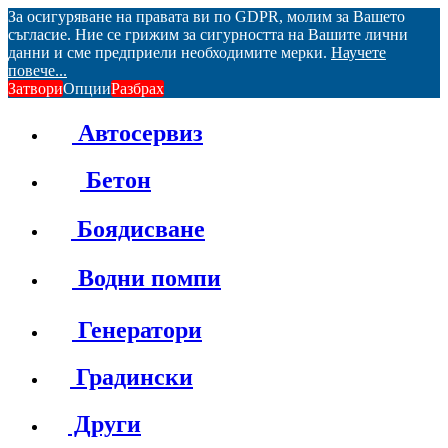
За осигуряване на правата ви по GDPR, молим за Вашето
съгласие. Ние се грижим за сигурността на Вашите лични
данни и сме предприели необходимите мерки.
Научете
повече...
Затвори
Опции
Разбрах
Автосервиз
Бетон
Боядисване
Водни помпи
Генератори
Градински
Други