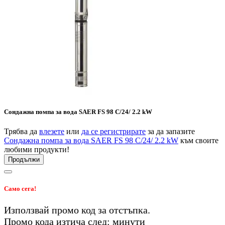
Сондажна помпа за вода SAER FS 98 C/24/ 2.2 kW
Трябва да
влезете
или
да се регистрирате
за да запазите
Сондажна помпа за вода SAER FS 98 C/24/ 2.2 kW
към своите
любими продукти!
Продължи
Само сега!
Използвай промо код
за
отстъпка.
Промо кода изтича след:
минути