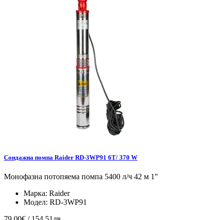
Сондажна помпа Raider RD-3WP91 6T/ 370 W
Монофазна потопяема помпа 5400 л/ч 42 м 1"
Марка:
Raider
Модел:
RD-3WP91
79.00€ / 154.51лв.