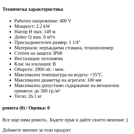
Техническа характеристика
Работно напрежение: 400 V
Мощност: 2.2 kW
Напор H max: 149 м
Дебит Q max: 6 м³/ч
Присъединителен размер: 1 1/4"
Материали: неръждаема стомана, технополимер
Степен на защита: IP68
Инсталация: потопяема
Клас на изолация: B
Обороти: 2900 об. / мин.
Максимална температура на водата: +35°C
Максимален диаметър на агрегата: 100 мм
Максимално допустимо съдържание на механични
примеси: до 300 гр./м³
Тегло: 26.1 кг
ревюта (0) / Оценка: 0
Все още няма ревюта.. Бъдете пръв и дайте своето менение :)
Добавете мнение за този продукт