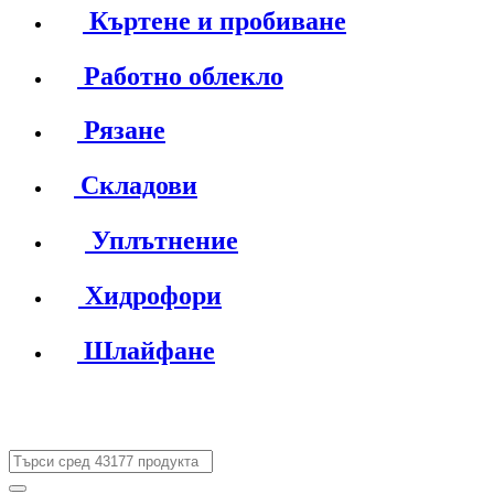
Къртене и пробиване
Работно облекло
Рязане
Складови
Уплътнение
Хидрофори
Шлайфане