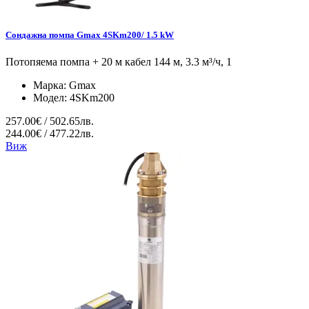
Сондажна помпа Gmax 4SKm200/ 1.5 kW
Потопяема помпа + 20 м кабел 144 м, 3.3 м³/ч, 1
Марка:
Gmax
Модел:
4SKm200
257.00€ / 502.65лв.
244.00€ / 477.22лв.
Виж