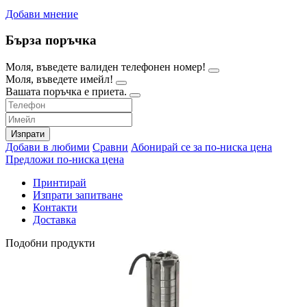
Добави мнение
Бърза поръчка
Моля, въведете валиден телефонен номер!
Моля, въведете имейл!
Вашата поръчка е приета.
Изпрати
Добави в любими
Сравни
Абонирай се за по-ниска цена
Предложи по-ниска цена
Принтирай
Изпрати запитване
Контакти
Доставка
Подобни продукти