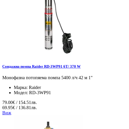
Сондажна помпа Raider RD-3WP91 6T/ 370 W
Монофазна потопяема помпа 5400 л/ч 42 м 1"
Марка:
Raider
Модел:
RD-3WP91
79.00€ / 154.51лв.
69.95€ / 136.81лв.
Виж