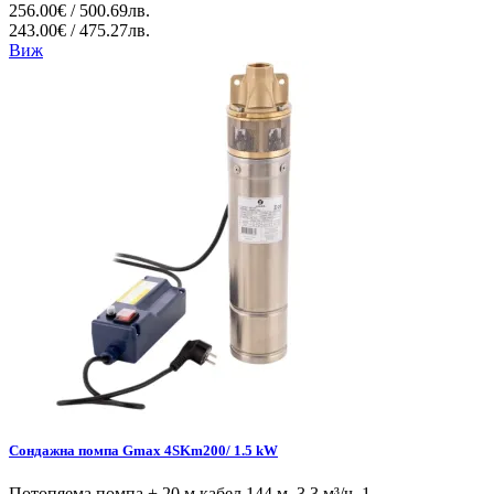
256.00€ / 500.69лв.
243.00€ / 475.27лв.
Виж
Сондажна помпа Gmax 4SKm200/ 1.5 kW
Потопяема помпа + 20 м кабел 144 м, 3.3 м³/ч, 1