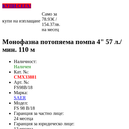
КУПИ СЕГА!
Само за
78.93€ /
купи на изплащане
154.37лв.
на месец
Монофазна потопяема помпа 4" 57 л./
мин. 110 м
Наличност:
Наличен
Кат. №:
CMX33881
Арт. №:
FS98B/18
Марка:
SAER
Модел:
FS 98 B/18
Гаранция за частно лице:
24 месеца
Гаранция за юридическо лице:
12 месеца