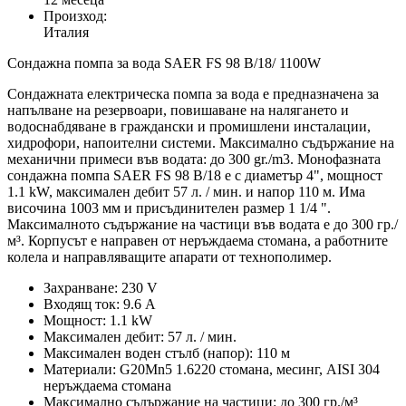
Произход:
Италия
Сондажна помпа за вода SAER FS 98 B/18/ 1100W
Сондажната електрическа помпа за вода е предназначена за
напълване на резервоари, повишаване на налягането и
водоснабдяване в граждански и промишлени инсталации,
хидрофори, напоителни системи. Максимално съдържание на
механични примеси във водата: до 300 gr./m3. Монофазната
сондажна помпа SAER FS 98 B/18 е с диаметър 4", мощност
1.1 kW, максимален дебит 57 л. / мин. и напор 110 м. Има
височина 1003 мм и присъдинителен размер 1 1/4 ".
Максималното съдържание на частици във водата е до 300 гр./
м³. Корпусът е направен от неръждаема стомана, а работните
колела и направляващите апарати от технополимер.
Захранване: 230 V
Входящ ток: 9.6 А
Мощност: 1.1 kW
Максимален дебит: 57 л. / мин.
Максимален воден стълб (напор): 110 м
Материали: G20Mn5 1.6220 стомана, месинг, AISI 304
неръждаема стомана
Максимално съдържание на частици: до 300 гр./м³