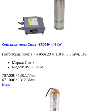
Сондажна помпа Gmax 4SPD540-4/ 4 kW
Потопяема помпа + кабел 20 м 110 м, 5.8 м³/ч, 1¼
Марка:
Gmax
Модел:
4SPD540-4
707.00€ / 1382.77лв.
671.00€ / 1312.36лв.
Виж