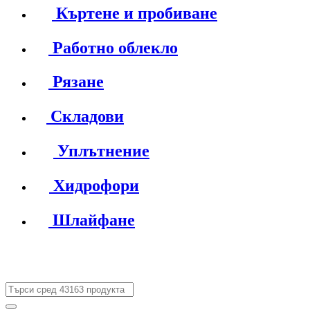
Къртене и пробиване
Работно облекло
Рязане
Складови
Уплътнение
Хидрофори
Шлайфане