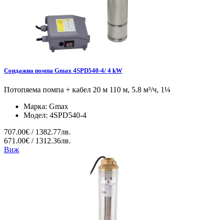
Сондажна помпа Gmax 4SPD540-4/ 4 kW
Потопяема помпа + кабел 20 м 110 м, 5.8 м³/ч, 1¼
Марка:
Gmax
Модел:
4SPD540-4
707.00€ / 1382.77лв.
671.00€ / 1312.36лв.
Виж