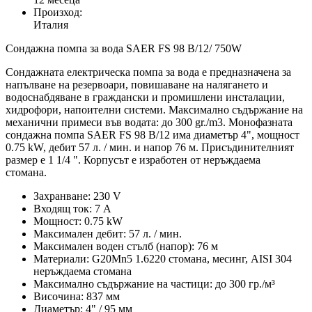
Произход:
Италия
Сондажна помпа за вода SAER FS 98 B/12/ 750W
Сондажната електрическа помпа за вода е предназначена за
напълване на резервоари, повишаване на налягането и
водоснабдяване в граждански и промишлени инсталации,
хидрофори, напоителни системи. Максимално съдържание на
механични примеси във водата: до 300 gr./m3. Монофазната
сондажна помпа SAER FS 98 B/12 има диаметър 4", мощност
0.75 kW, дебит 57 л. / мин. и напор 76 м. Присъдинителният
размер е 1 1/4 ". Корпусът е изработен от неръждаема
стомана.
Захранване: 230 V
Входящ ток: 7 А
Мощност: 0.75 kW
Максимален дебит: 57 л. / мин.
Максимален воден стълб (напор): 76 м
Материали: G20Mn5 1.6220 стомана, месинг, AISI 304
неръждаема стомана
Максимално съдържание на частици: до 300 гр./м³
Височина: 837 мм
Диаметър: 4" / 95 мм