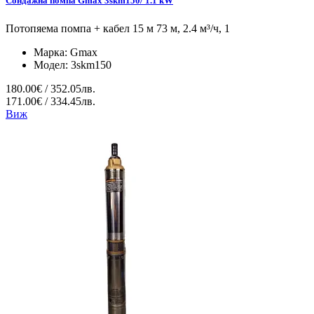
Сондажна помпа Gmax 3skm150/ 1.1 kW
Потопяема помпа + кабел 15 м 73 м, 2.4 м³/ч, 1
Марка:
Gmax
Модел:
3skm150
180.00€ / 352.05лв.
171.00€ / 334.45лв.
Виж