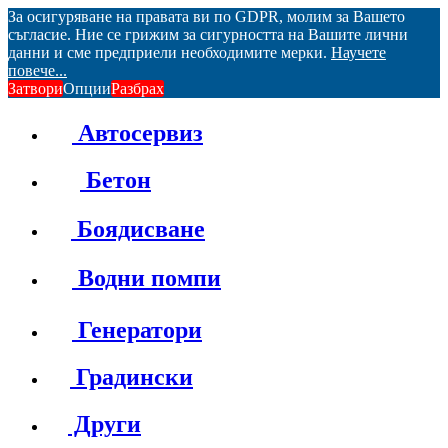
За осигуряване на правата ви по GDPR, молим за Вашето
съгласие. Ние се грижим за сигурността на Вашите лични
данни и сме предприели необходимите мерки.
Научете
повече...
Затвори
Опции
Разбрах
Автосервиз
Бетон
Боядисване
Водни помпи
Генератори
Градински
Други