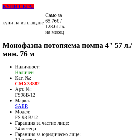
КУПИ СЕГА!
Само за
65.76€ /
купи на изплащане
128.61лв.
на месец
Монофазна потопяема помпа 4" 57 л./
мин. 76 м
Наличност:
Наличен
Кат. №:
CMX33882
Арт. №:
FS98B/12
Марка:
SAER
Модел:
FS 98 B/12
Гаранция за частно лице:
24 месеца
Гаранция за юридическо лице:
12 месеца