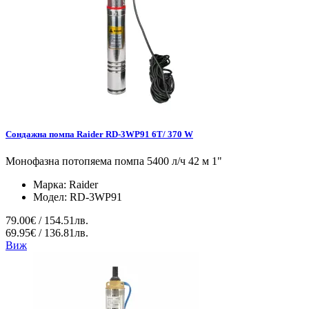
Сондажна помпа Raider RD-3WP91 6T/ 370 W
Монофазна потопяема помпа 5400 л/ч 42 м 1"
Марка:
Raider
Модел:
RD-3WP91
79.00€ / 154.51лв.
69.95€ / 136.81лв.
Виж